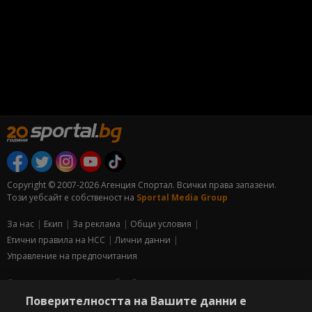
Copyright © 2007-2026 Агенция Спортал. Всички права запазени.
Този уебсайт е собственост на
Sportal Media Group
За нас
Екип
За рекламa
Общи условия
Етични правила на НСС
Лични данни
Управление на предпочитания
Съдържанието на този уеб сайт и технологиите, използвани в него, са
под закрила на Закона за авторското право и сродните му права.
Поверителността на Вашите данни е
Всички статии, репортажи, интервюта и други текстови, графични и