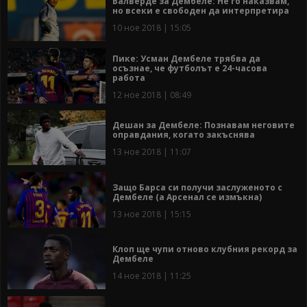
Валверде за Дембеле: Не го наказвам,
но всеки е свободен да интерпретира
10 ное 2018 | 15:05
Пике: Усман Дембеле трябва да
осъзнае, че футболът е 24-часова
работа
12 ное 2018 | 08:49
Дешан за Дембеле: Познавам неговите
оправдания, когато закъснява
13 ное 2018 | 11:07
Защо Барса си получи заслуженото с
Дембеле (а Арсенал се измъкна)
13 ное 2018 | 15:15
Клоп ще чупи отново клубния рекорд за
Дембеле
14 ное 2018 | 11:25