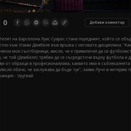
0
Добави коментар
телят на Барселона Луис Суарес стана поредният, който се объ
ктно към Усман Дембеле във връзка с неговата дисциплина. “Ка
 някои мои съотборници, мисля, че е привилегия да си футболист
, че той (Дембеле) трябва да се съсредоточи върху футбола и д
ви от образци в професионализма, каквито има в съблекалнята
Мисля обаче, че заслужава да бъде тук”, заяви Лучо в интервю 
анция - Уругвай.