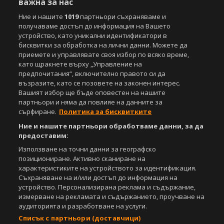
важна за нас
видео материали, публикувани в сайта, са собственост на Агенция
Спортал, освен ако изрично е посочено друго. Допуска се
Ние и нашите
1019
партньори съхраняваме и
публикуване на текстови материали само след писмено съгласие на
получаваме достъп до информация на Вашето
Агенция Спортал, посочване на източника и добавяне на линк към
устройство, като уникални идентификатори в
www.sportal.bg. Използването на графични и видео материали,
бисквитки за обработка на лични данни. Можете да
публикувани в сайта, е строго забранено. Нарушителите ще бъдат
приемете и управлявате своя избор по всяко време,
санкционирани с цялата строгост на закона.
като щракнете върху „Управление на
предпочитания“, включително правото си да
Свали
БЕЗПЛАТНОТО
приложение за:
възразите, като се позовете на законен интерес.
Вашият избор ще бъде оповестен на нашите
iOS
Android
партньори и няма да повлияе на данните за
сърфиране.
Политика за бисквитките
Powered by:
Ние и нашите партньори обработваме данни, за да
предоставим:
Използване на точни данни за географско
позициониране. Активно сканиране на
характеристиките на устройството за идентификация.
Съхраняване на и/или достъп до информация на
устройство. Персонализирана реклама и съдържание,
измерване на рекламата и съдържанието, проучване на
аудиторията и разработване на услуги.
Списък с партньори (доставчици)