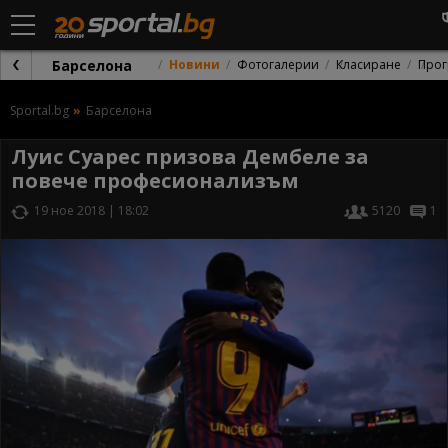
Барселона
Новини
Фотогалерии
Класиране
Прог
Sportal.bg
Барселона
Луис Суарес призова Дембеле за
повече професионализъм
19 ное 2018 | 18:02
5120
1