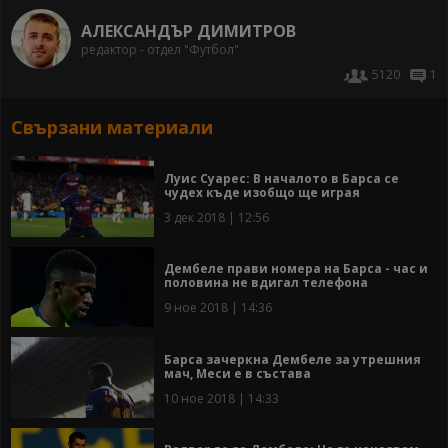
АЛЕКСАНДЪР ДИМИТРОВ
редактор - отдел "Футбол"
5120
1
Свързани материали
Луис Суарес: В началото в Барса се
чудех къде изобщо ще играя
3 дек 2018 | 12:56
Дембеле прави номера на Барса - час и
половина не вдигал телефона
9 ное 2018 | 14:36
Барса зачеркна Дембеле за утрешния
мач, Меси е в състава
10 ное 2018 | 14:33