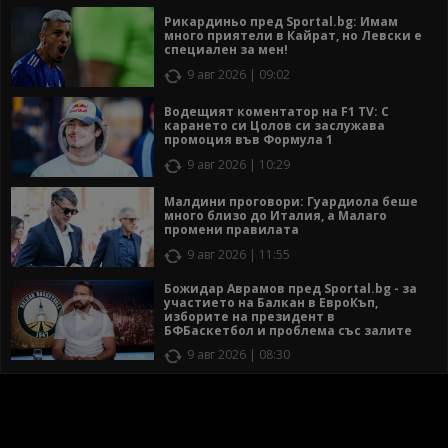
Рикардиньо пред Sportal.bg: Имам
много приятели в Кайрат, но Левски е
специален за мен!
9 авг 2026 | 09:02
Водещият коментатор на F1 TV: С
карането си Цолов си заслужава
промоция във Формула 1
9 авг 2026 | 10:29
Малдини проговори: Гуардиола беше
много близо до Италия, а Малаго
промени правилата
9 авг 2026 | 11:55
Божидар Аврамов пред Sportal.bg - за
участието на Балкан в ЕвроКъп,
изборите на президент в
БФБаскетбол и проблема със залите
9 авг 2026 | 08:30