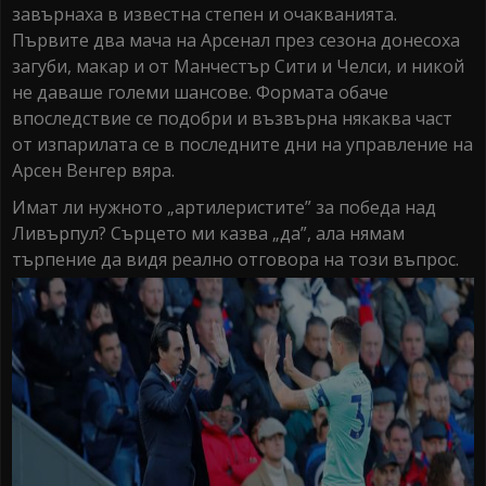
завърнаха в известна степен и очакванията.
Първите два мача на Арсенал през сезона донесоха
загуби, макар и от Манчестър Сити и Челси, и никой
не даваше големи шансове. Формата обаче
впоследствие се подобри и възвърна някаква част
от изпарилата се в последните дни на управление на
Арсен Венгер вяра.
Имат ли нужното „артилеристите” за победа над
Ливърпул? Сърцето ми казва „да”, ала нямам
търпение да видя реално отговора на този въпрос.