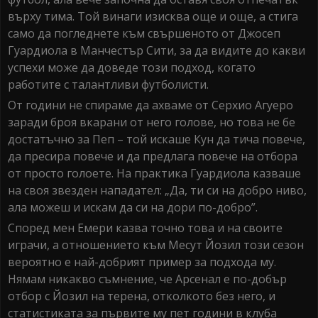
върху тима. Той винаги изисква още и още, а стига
само да погледнете към свършеното от Джосеп
Гуардиола в Манчестър Сити, за да видите до какви
успехи може да доведе този подход, когато
работите с талантливи футболисти.
От години не спираме да ахваме от Серхио Агуеро
заради броя вкарани от него голове, но това не бе
достатъчно за Пеп – той искаше Кун да тича повече,
да пресира повече и да предлага повече на отбора
от просто голоете. На практика Гуардиола казваше
на своя звезден нападател: „Да, ти си на добро ниво,
ала можеш и искам да си на дори по-добро”.
Според мен Емери казва точно това и на своите
играчи, а отношението към Месут Йозил този сезон
вероятно е най-добрият пример за подхода му.
Нямам никакво съмнение, че Арсенал е по-добър
отбор с Йозил на терена, отколкото без него, и
статистиката за първите му пет години в клуба