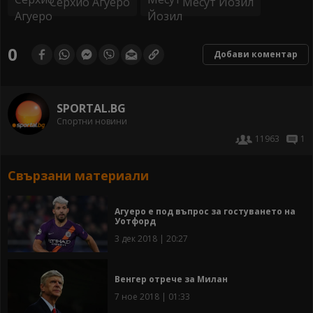
Серхио Агуеро
Месут Йозил
0
Добави коментар
SPORTAL.BG
Спортни новини
11963
1
Свързани материали
Агуеро е под въпрос за гостуването на
Уотфорд
3 дек 2018 | 20:27
Венгер отрече за Милан
7 ное 2018 | 01:33