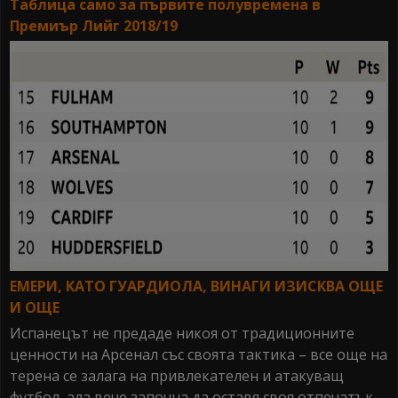
Таблица само за първите полувремена в
Премиър Лийг 2018/19
ЕМЕРИ, КАТО ГУАРДИОЛА, ВИНАГИ ИЗИСКВА ОЩЕ
И ОЩЕ
Испанецът не предаде никоя от традиционните
ценности на Арсенал със своята тактика – все още на
терена се залага на привлекателен и атакуващ
футбол, ала вече започна да оставя своя отпечатък