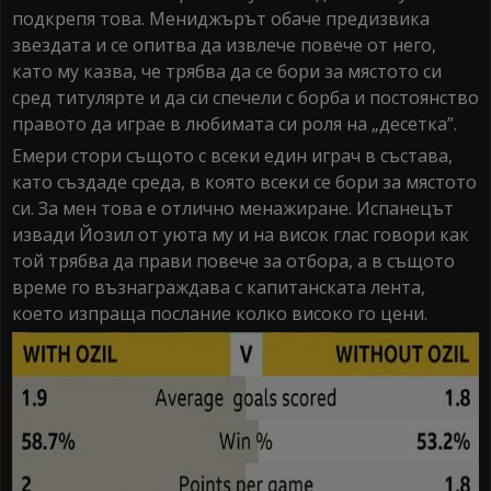
подкрепя това. Мениджърът обаче предизвика
звездата и се опитва да извлече повече от него,
като му казва, че трябва да се бори за мястото си
сред титулярте и да си спечели с борба и постоянство
правото да играе в любимата си роля на „десетка”.
Емери стори същото с всеки един играч в състава,
като създаде среда, в която всеки се бори за мястото
си. За мен това е отлично менажиране. Испанецът
извади Йозил от уюта му и на висок глас говори как
той трябва да прави повече за отбора, а в същото
време го възнаграждава с капитанската лента,
което изпраща послание колко високо го цени.