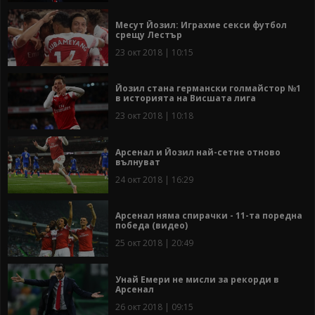
Месут Йозил: Играхме секси футбол
срещу Лестър
23 окт 2018 | 10:15
Йозил стана германски голмайстор №1
в историята на Висшата лига
23 окт 2018 | 10:18
Арсенал и Йозил най-сетне отново
вълнуват
24 окт 2018 | 16:29
Арсенал няма спирачки - 11-та поредна
победа (видео)
25 окт 2018 | 20:49
Унай Емери не мисли за рекорди в
Арсенал
26 окт 2018 | 09:15