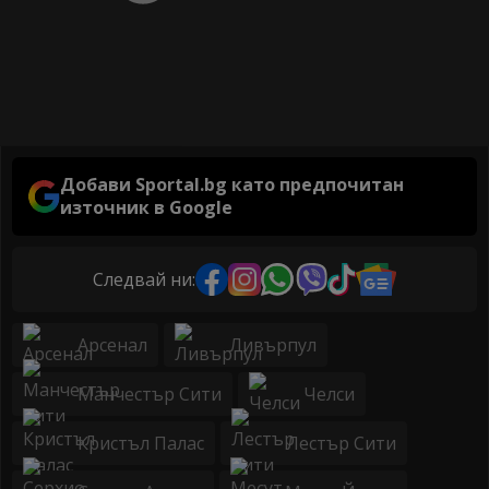
Добави Sportal.bg като предпочитан
източник в Google
Следвай ни:
Арсенал
Ливърпул
Манчестър Сити
Челси
Кристъл Палас
Лестър Сити