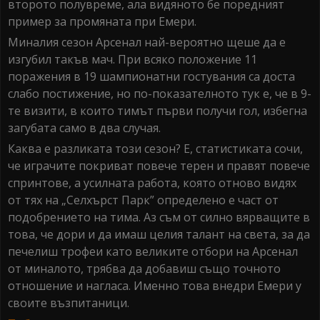
второто полувреме, ала видяното бе поредният
пример за промяната при Емери.
Миналия сезон Арсенал най-вероятно щеше да е
изгубил такъв мач. При всяко положение 11
поражения в 19 шампионатни гостувания са доста
слабо постижение, но по-показателното тук е, че в 9-
те визити, в които тимът първи получи гол, избегна
загубата само в два случая.
Каква е разликата този сезон? Е, статистиката сочи,
че играчите покриват повече терен и правят повече
спринтове, а усилната работа, която отново видях
от тях на „Селхърст Парк” определено е част от
подобрението на тима. Аз съм от силно вярващите в
това, че дори и да имаш целия талант на света, за да
печелиш трофеи като великите отбори на Арсенал
от миналото, трябва да добавиш също точното
отношение и нагласа. Именно това внедри Емери у
своите възпитаници.