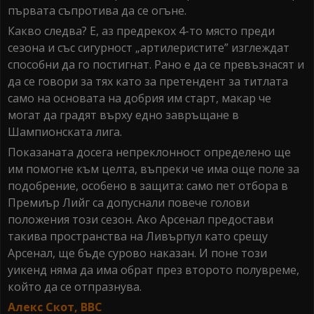
първата съпротива да се огъне.
Какво следва? Е, аз предрекох 4-то място преди
сезона и със сигурност „артилеристите” изглеждат
способни да го постигнат. Рано е да се превъзнасят и
да се говори за тях като за претендент за титлата
само на основата на добрия им старт, макар че
могат да градят върху едно завръщане в
Шампионската лига.
Показаната досега непреклонност определено ще
им помогне към целта, въпреки че има още поле за
подобрение, особено в защита: само пет отбора в
Премиър Лийг са допуснали повече голови
положения този сезон. Ако Арсенал предостави
такива пространства на Ливърпул като срещу
Арсенал, ще бъде сурово наказан. И поне този
уикенд няма да има обрат през второто полувреме,
който да се отпразнува.
Алекс Скот, ВВС