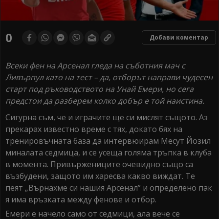
0
Добави коментар
Всеки фен на Арсенал гледа на съботния мач с
Ливърпул като на тест – да, отборът направи чудесен
старт под ръководството на Унай Емери, но сега
предстои да разберем колко добър е той наистина.
Сигурна съм, че и играчите ще си мислят същото. Аз
прекарах известно време с тях, докато бях на
тренировъчната база да интервюирам Месут Йозил
миналата седмица, и се усеща голяма тръпка в клуба
в момента. Привържениците очевидно също са
възбудени, защото им харесва какво виждат. Те
пеят „Върнахме си нашия Арсенал” и определено пак
я има връзката между фенове и отбор.
Емери е начело само от седмици, ала вече се