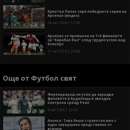
Кристъл Палас спря победната серия на
Арсенал (видео)
28 окт 2018 | 17:28
Арсенал се промъкна на 1/4-финалите
за "Карабао Къп" след труден успех над
Блекпул
31 окт 2018 | 23:40
Още от Футбол свят
Ференцварош не успя да зарадва
феновете в Будапеща в звездна
контрола срещу Реал
8 авг 2026 | 22:20
Алонсо: Това беше страхотен мач с
едно завършено представяне от
всички