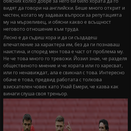
обясних колко добре за него би било хората да го
видят да говори на английски. Беше много открит и
честен, когато му задавах въпроси за репутацията
му на мързеливец, и обясни какво е всъщност
неговото отношение към труда.
Лесно е да съдиш хора и да си създадеш
впечатление за характера им, без да ги познаваш
наистина, и според мен това е част от проблема му.
Не че това много го тревожи. Йозил знае, че разделя
общественото мнение и че хората или го харесват,
или го ненавиждат, ала е свикнал с това. Интересно
обаче е това, предвид работата с толкова
взискателен човек като Унай Емери, че казва как
винаги слуша своя треньор.