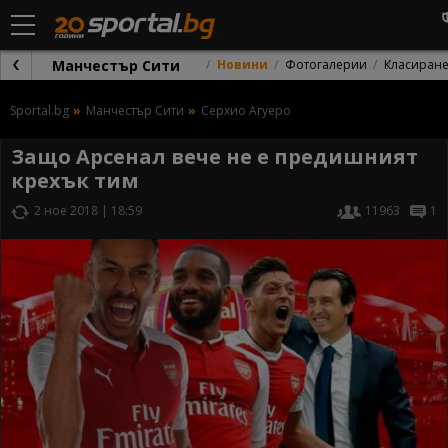
Манчестър Сити
Новини
Фотогалерии
Класиран
Sportal.bg
Манчестър Сити
Серхио Агуеро
Защо Арсенал вече не е предишният
крехък тим
2 ное 2018 | 18:59
11963
1