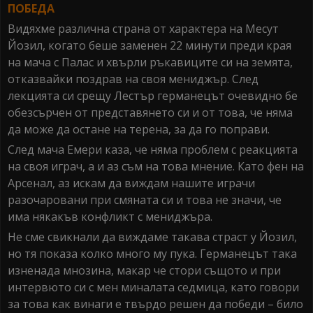
ПОБЕДА
Видяхме различна страна от характера на Месут
Йозил, когато беше заменен 22 минути преди края
на мача с Палас и хвърли ръкавиците си на земята,
отказвайки поздрав на своя мениджър. След
лекцията си срещу Лестър германецът очевидно бе
обезсърчен от представянето си и от това, че няма
да може да остане на терена, за да го поправи.
След мача Емери каза, че няма проблем с реакцията
на своя играч, а и аз съм на това мнение. Като фен на
Арсенал, аз искам да виждам нашите играчи
разочаровани при смяната си и това не значи, че
има някакъв конфликт с мениджъра.
Не сме свикнали да виждаме такава страст у Йозил,
но тя показа колко много му пука. Германецът така
изненада мнозина, макар че стори същото и при
интервюто си с мен миналата седмица, като говори
за това как винаги е твърдо решен да победи – било