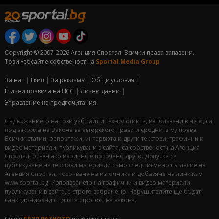
Copyright © 2007-2026 Агенция Спортал. Всички права запазени.
Този уебсайт е собственост на
Sportal Media Group
За нас
Екип
За рекламa
Общи условия
Етични правила на НСС
Лични данни
Управление на предпочитания
Съдържанието на този уеб сайт и технологиите, използвани в него, са
под закрила на Закона за авторското право и сродните му права.
Всички статии, репортажи, интервюта и други текстови, графични и
видео материали, публикувани в сайта, са собственост на Агенция
Спортал, освен ако изрично е посочено друго. Допуска се
публикуване на текстови материали само след писмено съгласие на
Агенция Спортал, посочване на източника и добавяне на линк към
www.sportal.bg. Използването на графични и видео материали,
публикувани в сайта, е строго забранено. Нарушителите ще бъдат
санкционирани с цялата строгост на закона.
Свали
БЕЗПЛАТНОТО
приложение за: