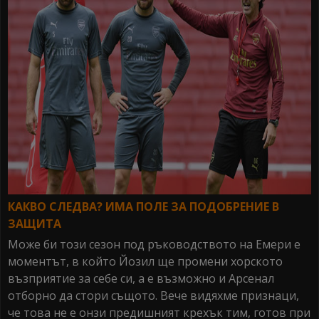
КАКВО СЛЕДВА? ИМА ПОЛЕ ЗА ПОДОБРЕНИЕ В
ЗАЩИТА
Може би този сезон под ръководството на Емери е
моментът, в който Йозил ще промени хорското
възприятие за себе си, а е възможно и Арсенал
отборно да стори същото. Вече видяхме признаци,
че това не е онзи предишният крехък тим, готов при