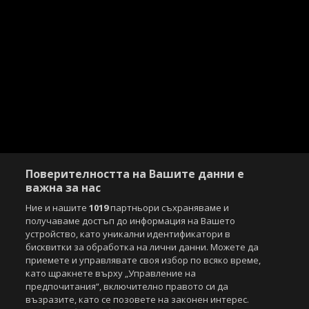
Поверителността на Вашите данни е
важна за нас
Ние и нашите
1019
партньори съхраняваме и
получаваме достъп до информация на Вашето
устройство, като уникални идентификатори в
бисквитки за обработка на лични данни. Можете да
приемете и управлявате своя избор по всяко време,
като щракнете върху „Управление на
предпочитания“, включително правото си да
възразите, като се позовете на законен интерес.