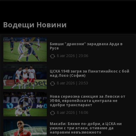
Водещи Новини
Бивши "дракони" зарадваха Арда в
Русе
8 авг 2026 | 23:06
ЦСКА 1948 загря за Панатинайкос с бой
над Локо (София)
8 авг 2026 | 20:53
Нова сериозна санкция за Левски от
УЕФА, европейската централа не
одобри транспарант
8 авг 2026 | 16:06
Макаби: Бяхме по-добри, а ЦСКА ни
ужили с три атаки, отиваме да
направим невъзможното