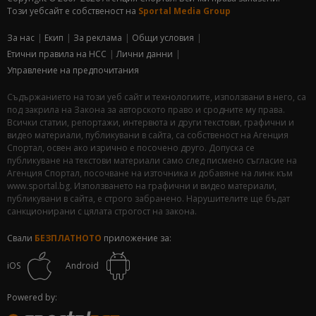
Този уебсайт е собственост на
Sportal Media Group
За нас
Екип
За рекламa
Общи условия
Етични правила на НСС
Лични данни
Управление на предпочитания
Съдържанието на този уеб сайт и технологиите, използвани в него, са
под закрила на Закона за авторското право и сродните му права.
Всички статии, репортажи, интервюта и други текстови, графични и
видео материали, публикувани в сайта, са собственост на Агенция
Спортал, освен ако изрично е посочено друго. Допуска се
публикуване на текстови материали само след писмено съгласие на
Агенция Спортал, посочване на източника и добавяне на линк към
www.sportal.bg. Използването на графични и видео материали,
публикувани в сайта, е строго забранено. Нарушителите ще бъдат
санкционирани с цялата строгост на закона.
Свали
БЕЗПЛАТНОТО
приложение за:
iOS
Android
Powered by: