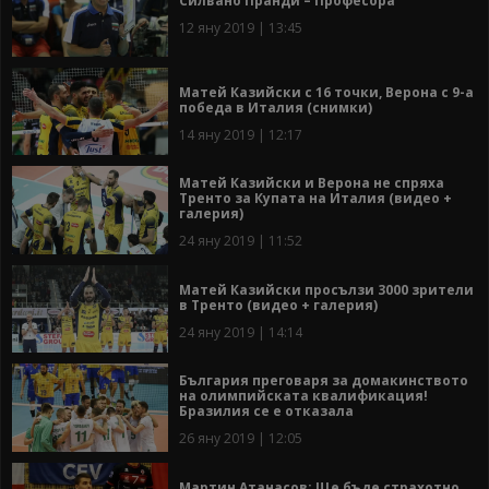
Силвано Пранди – Професора
12 яну 2019 | 13:45
Матей Казийски с 16 точки, Верона с 9-а
победа в Италия (снимки)
14 яну 2019 | 12:17
Матей Казийски и Верона не спряха
Тренто за Купата на Италия (видео +
галерия)
24 яну 2019 | 11:52
Матей Казийски просълзи 3000 зрители
в Тренто (видео + галерия)
24 яну 2019 | 14:14
България преговаря за домакинството
на олимпийската квалификация!
Бразилия се е отказала
26 яну 2019 | 12:05
Мартин Атанасов: Ще бъде страхотно,