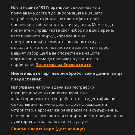
Ние и нашите
1017
партньори съхраняваме и
получаваме достъп до информация на Вашето
устройство, като уникални идентификатори в
бисквитки за обработка на лични данни. Можете да
приемете и управлявате своя избор по всяко време,
като щракнете върху „Управление на
предпочитания“, включително правото си да
възразите, като се позовете на законен интерес.
Вашият избор ще бъде оповестен на нашите
партньори и няма да повлияе на данните за
сърфиране.
Политика за бисквитките
Ние и нашите партньори обработваме данни, за да
предоставим:
Използване на точни данни за географско
позициониране. Активно сканиране на
характеристиките на устройството за идентификация.
Съхраняване на и/или достъп до информация на
устройство. Персонализирана реклама и съдържание,
измерване на рекламата и съдържанието, проучване на
аудиторията и разработване на услуги.
Списък с партньори (доставчици)