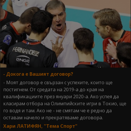
- Докога е Вашият договор?
- Моят договор е свързан с успехите, които ще
постигнем. От средата на 2019-а до края на
квалификациите през януари 2020-а. Ако успея да
класирам отбора на Олимпийските игри в Токио, ще
го водя и там. Ако не - не смятам че е редно да
оставам начело и прекратяваме договора.
Хари ЛАТИФЯН, "Тема Спорт"