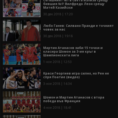
Сегашният №1 в света излиза срещу
бившия №1! Вилфредо Леон срещу
Матей Казийски
30 дек 2018 | 17:20
Любо Ганев: Силвано Пранди е точният
човек за нас
30 дек 2018 | 19:18
Мартин Атанасов заби 15 точки и
класира Шомон за 3-ия кръг в
Шампионската лига
1 ное 2018 | 12:53
Краси Георгиев игра силно, но Рен не
спря Поатие (видео)
3 ное 2018 | 14:34
Шомон и Мартин Атанасов с втора
победа във Франция
4 ное 2018 | 18:41