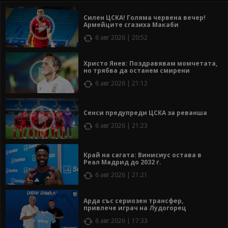
Силен ЦСКА! Голяма червена вечер!
Армейците сгазиха Макаби
6 авг 2026 | 20:52
Христо Янев: Поздравявам момчетата,
но трябва да останем смирени
6 авг 2026 | 21:12
Сенси предупреди ЦСКА за реванша
6 авг 2026 | 21:23
Край на сагата: Винисиус остава в
Реал Мадрид до 2032 г.
6 авг 2026 | 21:21
Арда със сериозен трансфер,
привлече играч на Лудогорец
6 авг 2026 | 17:33