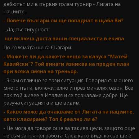
дебютът ми в първия голям турнир - Лигата на
нациите.
- Повече българи ли ще попаднат в щаба Ви?
- Да, със сигурност
ще включа доста ваши специалисти в екипа
По-голямата ще са българи.
- Можете ли да кажете нещо за казуса "Матей
Казийски"? Той винаги изниква на преден план
при всяка смяна на треньор.
- Знам отлично за тази ситуация. Говорил съм с него
много пъти, включително и през миналия сезон. Все
пак той живее в Италия и се познаваме добре. Ще
разуча ситуацията и ще видим.
- Какво може да очакваме от Лигата на нациите,
като класиране? Топ 6 реално ли е?
- Не мога да говоря още за такива цели, защото още
не съм започнал работа. След като видя какъв ще е