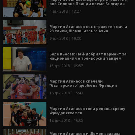
ако Силвано Пранди поеме България
4 дек 2018 | 13:27
Мартин Атанасов със страхотен мач и
23 точки, Шомон излъга Аячо
9 дек 2018 | 19:00
Боре Кьосев: Най-добрият вариант за
националния е треньорски тандем
15 дек 2018 | 09:57
Мартин Атанасов спечели
“българското” дерби на Франция
16 дек 2018 | 15:43
Мартин Атанасов гони реванш срещу
Фридрихсхафен
18 дек 2018 | 16:05
Мартин Атанасов и Шомон сразиха