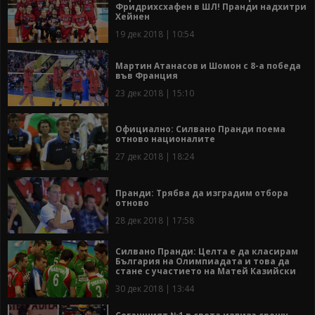
Фридрихсхафен в ШЛ! Пранди надхитри
Хейнен
19 дек 2018 | 10:54
Мартин Атанасов и Шомон с 8-а победа
във Франция
23 дек 2018 | 15:10
Официално: Силвано Пранди поема
отново националите
27 дек 2018 | 18:24
Пранди: Трябва да изградим отбора
отново
28 дек 2018 | 17:58
Силвано Пранди: Целта е да класирам
България на Олимпиадата и това да
стане с участието на Матей Казийски
30 дек 2018 | 13:44