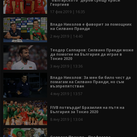
“българското” дерби срещу Краси
Георгиев
17 фев 2019 | 16:35
Владо Николов е фаворит за помощник
на Силвано Пранди
2 яну 2019 | 14:40
Теодор Салпаров: Силвано Пранди може
да помогне на България да играе в
Токио 2020
3 яну 2019 | 13:36
Владо Николов: За мен би било чест да
помагам на Силвано Пранди, но съм
възпрепятстван
4 яну 2019 | 13:57
FIVB потвърди! Бразилия на пътя на
България за Токио 2020
8 яну 2019 | 13:04