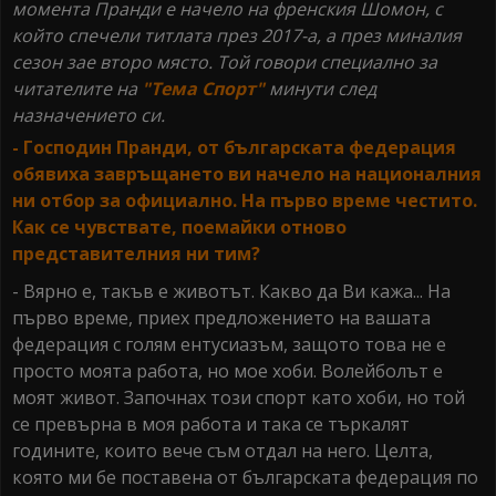
момента Пранди е начело на френския Шомон, с
който спечели титлата през 2017-а, а през миналия
сезон зае второ място. Той говори специално за
читателите на
"Тема Спорт"
минути след
назначението си.
- Господин Пранди, от българската федерация
обявиха завръщането ви начело на националния
ни отбор за официално. На първо време честито.
Как се чувствате, поемайки отново
представителния ни тим?
- Вярно е, такъв е животът. Какво да Ви кажа... На
първо време, приех предложението на вашата
федерация с голям ентусиазъм, защото това не е
просто моята работа, но мое хоби. Волейболът е
моят живот. Започнах този спорт като хоби, но той
се превърна в моя работа и така се търкалят
годините, които вече съм отдал на него. Целта,
която ми бе поставена от българската федерация по