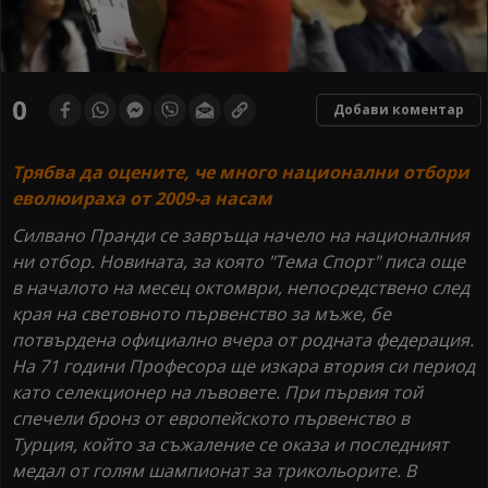
0
Добави коментар
Трябва да оцените, че много национални отбори
еволюираха от 2009-а насам
Силвано Пранди се завръща начело на националния
ни отбор. Новината, за която "Тема Спорт" писа още
в началото на месец октомври, непосредствено след
края на световното първенство за мъже, бе
потвърдена официално вчера от родната федерация.
На 71 години Професора ще изкара втория си период
като селекционер на лъвовете. При първия той
спечели бронз от европейското първенство в
Турция, който за съжаление се оказа и последният
медал от голям шампионат за трикольорите. В