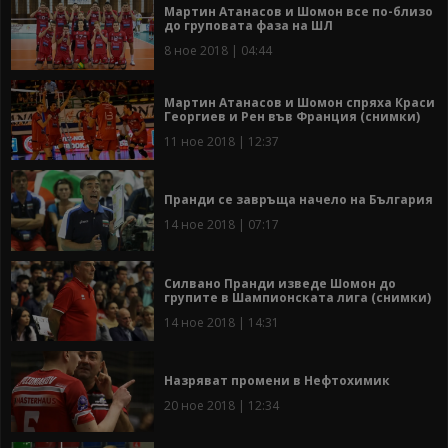
Мартин Атанасов и Шомон все по-близо
до груповата фаза на ШЛ
8 ное 2018 | 04:44
Мартин Атанасов и Шомон спряха Краси
Георгиев и Рен във Франция (снимки)
11 ное 2018 | 12:37
Пранди се завръща начело на България
14 ное 2018 | 07:17
Силвано Пранди изведе Шомон до
групите в Шампионската лига (снимки)
14 ное 2018 | 14:31
Назряват промени в Нефтохимик
20 ное 2018 | 12:34