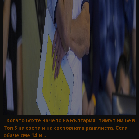
- Когато бяхте начело на България, тимът ни бе в
Топ 5 на света и на световната ранглиста. Сега
обаче сме 14-и...