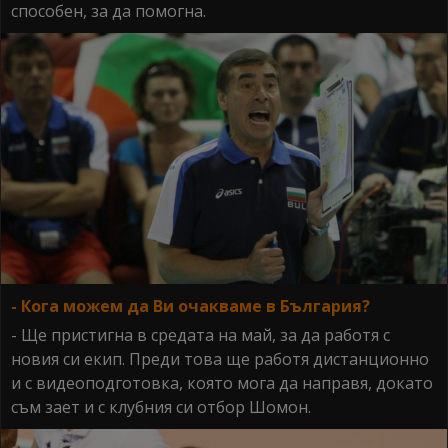
способен, за да помогна.
- Кога можем да Ви очакваме в България?
- Ще пристигна в средата на май, за да работя с
новия си екип. Преди това ще работя дистанционно
и с видеоподготовка, която мога да направя, докато
съм зает и с клубния си отбор Шомон.