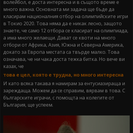
волейбол, е доста интересна и в същото време е
много важна. Основната ми задача ще бъде да
класирам националния отбор на олимпийските игри
в Токио 2020. Това няма да е никак лесно, защото
знаете, че само 12 отбора се класират на олимпиада,
а има много желаещи. Дават се квоти на много
отбори от Африка, Азия, Южна и Северна Америка,
докато за Европа местата са твърде малко. Това
означава, че ни чака доста тежка битка. Но вече ви
казах, че
това е цел, която е трудна, но много интересна
И като всяка такава я намирам за ентусиазираща и
зареждаща. Можем да се справим, вярвам в това. С
българските играчи, с помощта на колегите от
България, ще успеем.