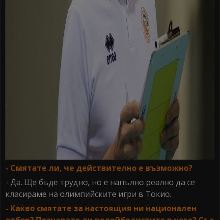
- Смятате ли, че действително е възможно?
- Да. Ще бъде трудно, но е напълно реално да се
класираме на олимпийските игри в Токио.
- Какво смятате за настоящия ни национален