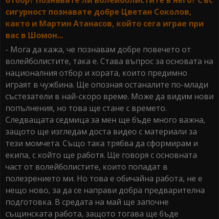
отбор? Познавате ли волейболистите в него? Със
сигурност познавате добре Цветан Соколов,
както и Мартин Атанасов, който сега играе при
вас в Шомон...
- Мога да кажа, че познавам добре повечето от
волейболистите, така е. Става въпрос за основата на
националния отбор и хората, които предимно
играят в чужбина. Ще опозная останалите по-млади
състезатели в най-скоро време. Може да видим нови
попълнения, но това ще стане с времето.
Следващата седмица за мен ще бъде много важна,
защото ще изгледам доста видео с материали за
тези момчета. Също така трябва да сформирам и
екипа, с който ще работя. Ще говоря с основната
част от волейболистите, които попадат в
полезрението ми. Но това е обичайна работа, не е
нещо ново, за да се направи добра предварителна
подготовка. В средата на май ще започне
същинската работа, защото тогава ще бъде