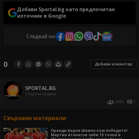
Добави Sportal.bg като предпочитан
източник в Google
Следвай ни:
0
Добави коментар
SPORTAL.BG
Спортни новини
6983
1
Свързани материали
Пранди върна Шомон към победите!
Мартин Атанасов заби 15 точки в