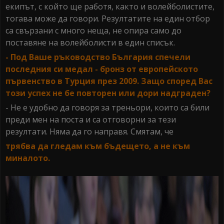
екипът, с който ще работя, както и волейболистите,
тогава може да говори. Резултатите на един отбор
са свързани с много неща, не опира само до
поставяне на волейболисти в един списък.
- Под Ваше ръководство България спечели
последния си медал - бронз от европейското
първенство в Турция през 2009. Защо според Вас
този успех не бе повторен или дори надграден?
- Не е удобно да говоря за треньори, които са били
преди мен на поста и са отговорни за тези
резултати. Няма да го направя. Смятам, че
трябва да гледам към бъдещето, а не към
миналото.