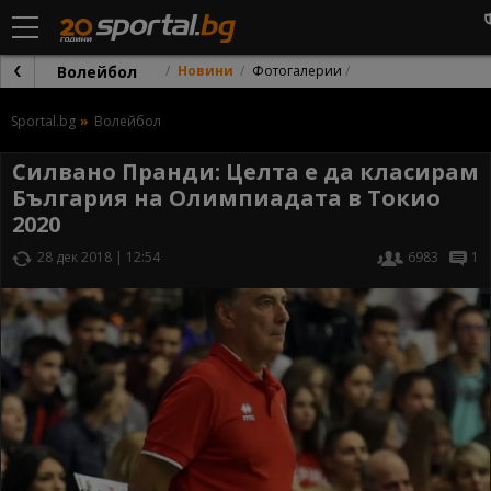
Волейбол
Новини
Фотогалерии
Sportal.bg
Волейбол
Силвано Пранди: Целта е да класирам
България на Олимпиадата в Токио
2020
28 дек 2018 | 12:54
6983
1