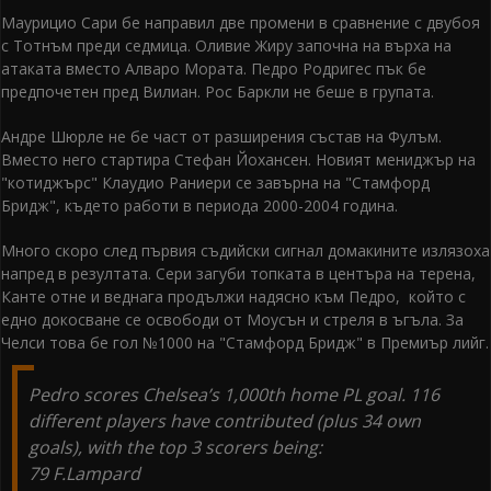
Маурицио Сари бе направил две промени в сравнение с двубоя
с Тотнъм преди седмица. Оливие Жиру започна на върха на
атаката вместо Алваро Мората. Педро Родригес пък бе
предпочетен пред Вилиан. Рос Баркли не беше в групата.
Андре Шюрле не бе част от разширения състав на Фулъм.
Вместо него стартира Стефан Йохансен. Новият мениджър на
"котиджърс" Клаудио Раниери се завърна на "Стамфорд
Бридж", където работи в периода 2000-2004 година.
Много скоро след първия съдийски сигнал домакините излязоха
напред в резултата. Сери загуби топката в центъра на терена,
Канте отне и веднага продължи надясно към Педро, който с
едно докосване се освободи от Моусън и стреля в ъгъла. За
Челси това бе гол №1000 на "Стамфорд Бридж" в Премиър лийг.
Pedro scores Chelsea’s 1,000th home PL goal. 116
different players have contributed (plus 34 own
goals), with the top 3 scorers being:
79 F.Lampard