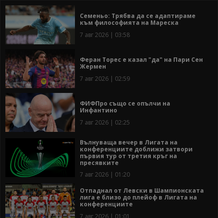
Семеньо: Трябва да се адаптираме
към философията на Мареска
7 авг 2026 | 03:58
Феран Торес е казал "да" на Пари Сен
Жермен
7 авг 2026 | 02:59
ФИФПро също се опълчи на
Инфантино
7 авг 2026 | 02:25
Вълнуваща вечер в Лигата на
конференциите доближи затвори
първия тур от третия кръг на
пресявките
7 авг 2026 | 01:20
Отпаднал от Левски в Шампионската
лига е близо до плейоф в Лигата на
конференциите
7 авг 2026 | 01:01