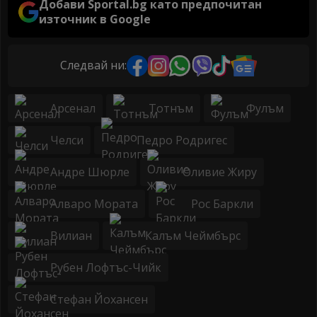
Добави Sportal.bg като предпочитан
източник в Google
Следвай ни:
Арсенал
Тотнъм
Фулъм
Челси
Педро Родригес
Андре Шюрле
Оливие Жиру
Алваро Мората
Рос Баркли
Вилиан
Калъм Чеймбърс
Рубен Лофтъс-Чийк
Стефан Йохансен