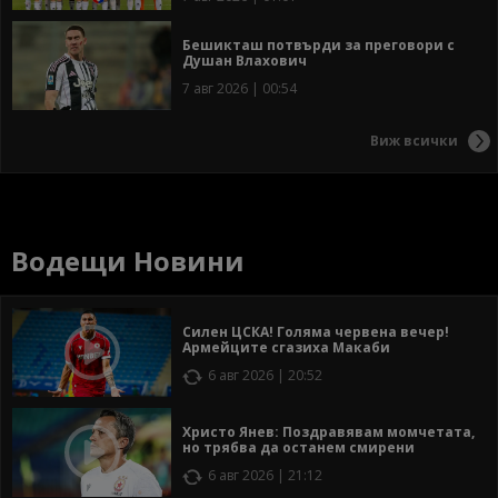
Бешикташ потвърди за преговори с
Душан Влахович
7 авг 2026 | 00:54
Виж всички
Водещи Новини
Силен ЦСКА! Голяма червена вечер!
Армейците сгазиха Макаби
6 авг 2026 | 20:52
Христо Янев: Поздравявам момчетата,
но трябва да останем смирени
6 авг 2026 | 21:12