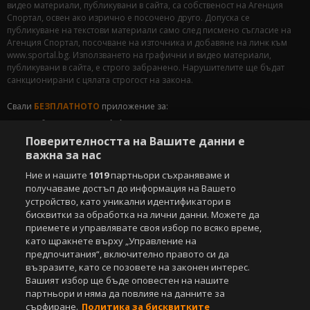
видео материали, публикувани в сайта, са собственост на Агенция
Спортал, освен ако изрично е посочено друго. Допуска се
публикуване на текстови материали само след писмено съгласие на
Агенция Спортал, посочване на източника и добавяне на линк към
www.sportal.bg. Използването на графични и видео материали,
публикувани в сайта, е строго забранено. Нарушителите ще бъдат
санкционирани с цялата строгост на закона.
Свали
БЕЗПЛАТНОТО
приложение за:
iOS
Android
Поверителността на Вашите данни е
важна за нас
Powered by:
Ние и нашите
1019
партньори съхраняваме и
получаваме достъп до информация на Вашето
устройство, като уникални идентификатори в
бисквитки за обработка на лични данни. Можете да
приемете и управлявате своя избор по всяко време,
като щракнете върху „Управление на
предпочитания“, включително правото си да
възразите, като се позовете на законен интерес.
Вашият избор ще бъде оповестен на нашите
партньори и няма да повлияе на данните за
сърфиране.
Политика за бисквитките