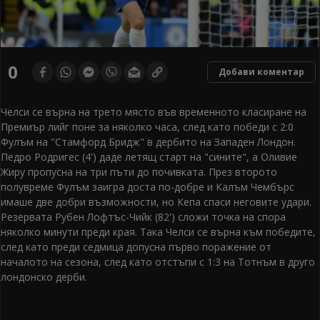
0
Добави коментар
Челси се върна на трето място във временното класиране на
Премиър лийг поне за няколко часа, след като победи с 2:0
Фулъм на "Стамфорд Бридж" в дербито на Западен Лондон.
Педро Родригес (4') даде летящ старт на "сините", а Оливие
Жиру пропусна на три пъти до почивката. През второто
полувреме Фулъм заигра доста по-добре и Калъм Чембърс
имаше две добри възможности, но Кепа спаси неговите удари.
Резервата Рубен Лофтъс-Чийк (82') сложи точка на спора
няколко минути преди края. Така Челси се върна към победите,
след като преди седмица допусна първо поражение от
началото на сезона, след като отстъпи с 1:3 на Тотнъм в друго
лондонско дерби.