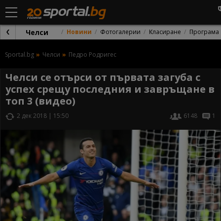
Челси
Новини
Фотогалерии
Класиране
Програма
Sportal.bg
Челси
Педро Родригес
Челси се отърси от първата загуба с
успех срещу последния и завръщане в
топ 3 (видео)
2 дек 2018 | 15:50
6148
1