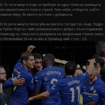
В 73-тата минута Азар се пребори за една топка на границата
на наказателното поле и стреля. Рико изби, а Мората, който
замени Жиру, бе много неточен с добавката.
В 82-рата минута Челси уби интригата с втори гол. Азар, Педро
и Рубен Лофтъс-Чийк разиграха много добре с къси подавания
помежду си, след което резервата на лондончани стреля силно,
отбелязвайки 50-ия си мач в Премиър лийг с гол - 2:0.