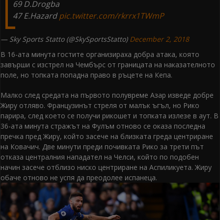
69 D.Drogba
47 E.Hazard
pic.twitter.com/rkrrx1TWmP
— Sky Sports Statto (@SkySportsStatto)
December 2, 2018
В 16-ата минута гостите организираха добра атака, която
завърши с изстрел на Чембърс от границата на наказателното
поле, но топката попадна право в ръцете на Кепа.
Малко след средата на първото полувреме Азар изведе добре
Жиру отляво. Французинът стреля от малък ъгъл, но Рико
парира, след което се получи рикошет и топката излезе в аут. В
36-ата минута стражът на Фулъм отново се оказа последна
пречка пред Жиру, който засече на близката греда центриране
на Ковачич. Две минути преди почивката Рико за трети път
отказа централния нападател на Челси, който по подобен
начин засече отблизо ниско центриране на Аспиликуета. Жиру
обаче отново не успя да преодолее испанеца.