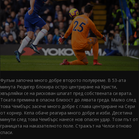
Фулъм започна много добре второто полувреме. В 53-ата
минута Рюдигер блокира остро центриране на Кристи,
хвърляйки се на рискован шпагат пред собствената си врата.
Токата премина в опасна близост до лявата греда. Малко след
това Чембърс засече много добре с глава центриране на Сери
от корнер. Кепа обаче реагира много добре и изби. Десетина
минути след това Чембърс нанесе нов опасен удар. Този път от
границата на наказателното поле. Стражът на Челси отново
спаси.