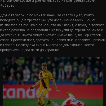
Нелсон Семедо ще играе на мястото на контузения Серхи
Роберто.
Двубоят започна по мечтан начин за каталунците, които
поведоха още в третата минута чрез Лионел Меси. Той се
възползва от грешка в отбраната на Славия, открадна топката
и след размяна на подавания с Артур успя да стреля отблизо и
да открие. В 20-ата минута чехите имаха шанс, но Тер Стеген
спаси. Пропуски пред вратата на Славия пък направиха Гризман
и Суарес. Последваха силни минути за домакините, които
пропуснаха на два пъти да изравнят.