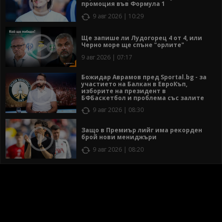
промоция във Формула 1
9 авг 2026 | 10:29
Ще запише ли Лудогорец 4 от 4, или
Черно море ще спъне "орлите"
9 авг 2026 | 07:17
Божидар Аврамов пред Sportal.bg - за
участието на Балкан в ЕвроКъп,
изборите на президент в
БФБаскетбол и проблема със залите
9 авг 2026 | 08:30
Защо в Премиър лийг има рекорден
брой нови мениджъри
9 авг 2026 | 08:20