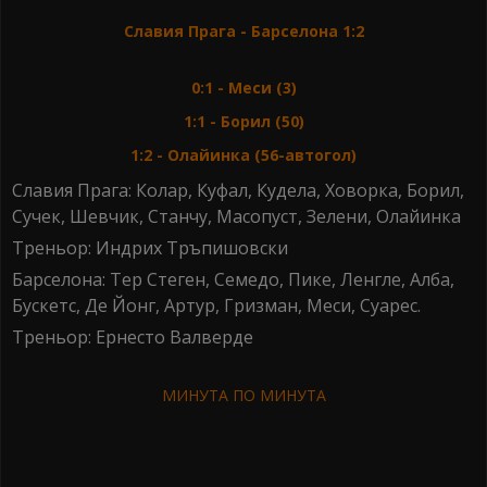
Славия Прага - Барселона 1:2
0:1 - Меси (3)
1:1 - Борил (50)
1:2 - Олайинка (56-автогол)
Славия Прага: Колар, Куфал, Кудела, Ховорка, Борил,
Сучек, Шевчик, Станчу, Масопуст, Зелени, Олайинка
Треньор: Индрих Тръпишовски
Барселона: Тер Стеген, Семедо, Пике, Ленгле, Алба,
Бускетс, Де Йонг, Артур, Гризман, Меси, Суарес.
Треньор: Ернесто Валверде
МИНУТА ПО МИНУТА