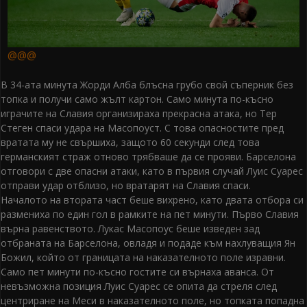
@@@
В 34-ата минута Жорди Алба блъсна грубо свой съперник без
топка и получи само жълт картон. Само минута по-късно
играчите на Славия организираха прекрасна атака, но Тер
Стеген спаси удара на Масопоуст. С това опасностите пред
вратата му не свършиха, защото 60 секунди след това
германският страж отново трябваше да се прояви. Барселона
отговори с две опасни атаки, като в първия случай Луис Суарес
отправи удар отблизо, но вратарят на Славия спаси.
Началото на втората част беше вихрено, като двата отбора си
размениха по един гол в рамките на пет минути. Първо Славия
върна равенството. Лукас Масопоус беше изведен зад
отбраната на Барселона, овладя и подаде към нахлуващия Ян
Божил, който от границата на наказателното поле изравни.
Само пет минути по-късно гостите си върнаха аванса. От
невъзможна позиция Луис Суарес се опита да стреля след
центриране на Меси в наказателното поле, но топката попадна