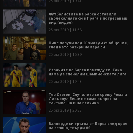
25 окт 2019 | 10:41
Футболистите на Барса оставили
съблекалнята си в Прага в потресаващ
вид (видео)
25 окт 2019 | 11:58
Пике получи над 20 хиляди съобщения,
след като разкри номера си
25 окт 2019 | 16:39
Играчите на Барса помежду си: Така
няма да спечелим Шампионската лига
25 окт 2019 | 19:43
Тер Стеген: Случилото се срещу Рома и
Ливърпул беше не само въпрос на
тактика, но и на психика
25 окт 2019 | 20:33
Валверде си тръгва от Барса след края
на сезона, твърди AS