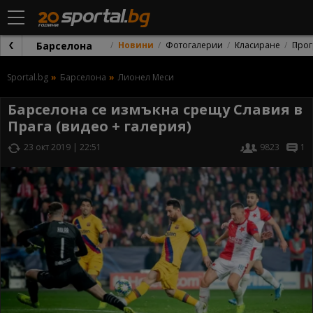
Барселона
Новини
Фотогалерии
Класиране
Прог
Sportal.bg
Барселона
Лионел Меси
Барселона се измъкна срещу Славия в
Прага (видео + галерия)
23 окт 2019 | 22:51
9823
1