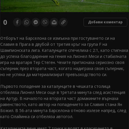
0
Добави коментар
Отборът на Барселона се измъкна при гостуването си на
Славия в Прага в двубой от третия кръг на група F на
Шампионската лига. Каталунците спечелиха с 2:1, като стигнаха
до успеха благодарение на гения на Лионел Меси и стабилната
игра на вратаря Тер Стеген. Чехите притиснаха сериозно своя
съперник през втората част, когато надиграха своя съперник,
но не успяха да материализират превъзходството си.
Първото попадение за каталунците в чешката столица
отбеляза Лионел Меси още в третата минута след асистенция
на Артур. В началото на втората част домакините върнаха
равенството, като автор на попадението за Славия стана Ян
Божил. В 56-ата минута Барселона отново излезе напред, след
като Олайинка си отбеляза автогол.
Каталунците вече имат 7 точки и водят в класирането в