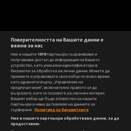
Поверителността на Вашите данни е
важна за нас
Ние и нашите
1019
партньори съхраняваме и
получаваме достъп до информация на Вашето
устройство, като уникални идентификатори в
бисквитки за обработка на лични данни. Можете да
приемете и управлявате своя избор по всяко време,
като щракнете върху „Управление на
предпочитания“, включително правото си да
възразите, като се позовете на законен интерес.
Вашият избор ще бъде оповестен на нашите
партньори и няма да повлияе на данните за
сърфиране.
Политика за бисквитките
Ние и нашите партньори обработваме данни, за да
предоставим: