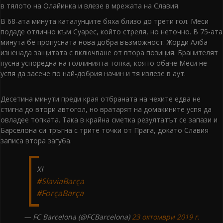
в тялото на Олайинка и влезе в мрежата на Славия.
В 68-ата минута каталунците бяха близо до трети гол. Меси
подаде отлично към Суарес, който стреля, но неточно. В 75-ата
минута бе пропусната нова добра възможност. Жорди Алба
изненада защитата с включване от втора позиция. Бранителят
пусна успоредна на голлинията топка, която обаче Меси не
успя да засече по най-добрия начин и тя излезе в аут.
Десетина минути преди края отбраната на чехите едва не
стигна до втори автогол, но вратарят на домакините успя да
овладее топката. Така в крайна сметка резултатът се запази и
Барселона си тръгна с трите точки от Прага, докато Славия
записа втора загуба.
XI
#SlaviaBarça
#ForçaBarça
— FC Barcelona (@FCBarcelona)
23 октомври 2019 г.