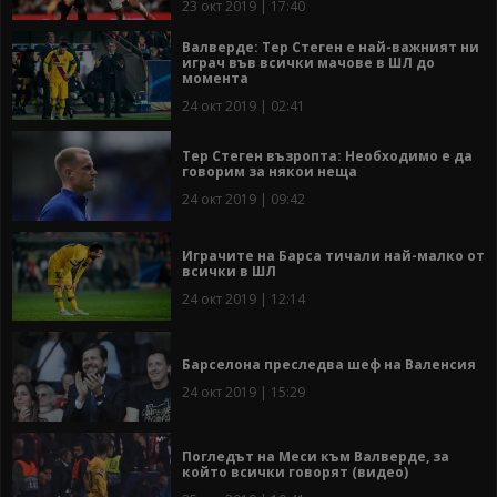
23 окт 2019 | 17:40
Валверде: Тер Стеген е най-важният ни
играч във всички мачове в ШЛ до
момента
24 окт 2019 | 02:41
Тер Стеген възропта: Необходимо е да
говорим за някои неща
24 окт 2019 | 09:42
Играчите на Барса тичали най-малко от
всички в ШЛ
24 окт 2019 | 12:14
Барселона преследва шеф на Валенсия
24 окт 2019 | 15:29
Погледът на Меси към Валверде, за
който всички говорят (видео)