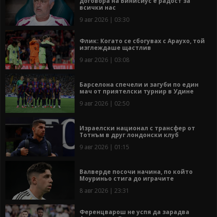
договора на Винисиус е радост за
всички нас
9 авг 2026 | 03:30
Флик: Когато се сбогувах с Араухо, той
изглеждаше щастлив
9 авг 2026 | 03:08
Барселона спечели и загуби по един
мач от приятелски турнир в Удине
9 авг 2026 | 02:50
Израелски национал с трансфер от
Тотнъм в друг лондонски клуб
9 авг 2026 | 01:15
Валверде посочи начина, по който
Моуриньо стига до играчите
8 авг 2026 | 23:31
Ференцварош не успя да зарадва