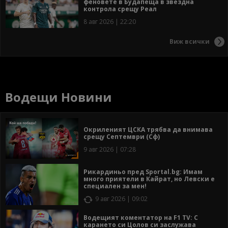
феновете в Будапеща в звездна
контрола срещу Реал
8 авг 2026 | 22:20
Виж всички
Водещи Новини
Окриленият ЦСКА трябва да внимава
срещу Септември (Сф)
9 авг 2026 | 07:28
Рикардиньо пред Sportal.bg: Имам
много приятели в Кайрат, но Левски е
специален за мен!
9 авг 2026 | 09:02
Водещият коментатор на F1 TV: С
карането си Цолов си заслужава