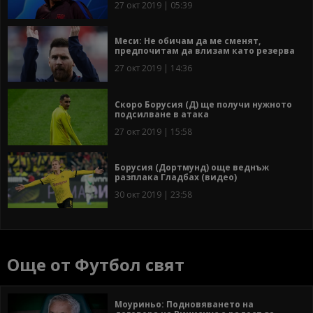
27 окт 2019 | 05:39
Меси: Не обичам да ме сменят,
предпочитам да влизам като резерва
27 окт 2019 | 14:36
Скоро Борусия (Д) ще получи нужното
подсилване в атака
27 окт 2019 | 15:58
Борусия (Дортмунд) още веднъж
разплака Гладбах (видео)
30 окт 2019 | 23:58
Още от Футбол свят
Моуриньо: Подновяването на