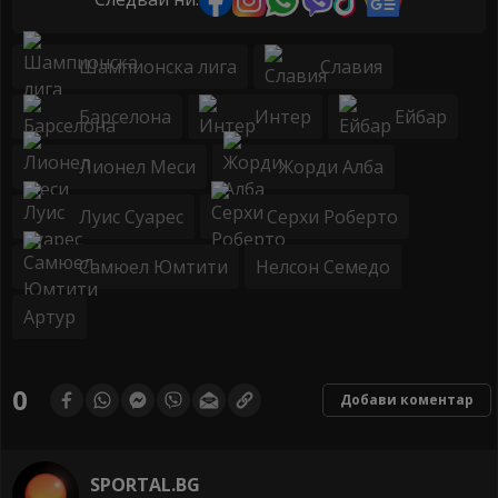
Шампионска лига
Славия
Барселона
Интер
Ейбар
Лионел Меси
Жорди Алба
Луис Суарес
Серхи Роберто
Самюел Юмтити
Нелсон Семедо
Артур
0
Добави коментар
SPORTAL.BG