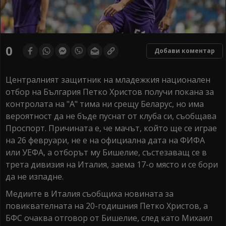
0
Добави коментар
Централният защитник на младежкия национален
отбор на България Петко Христов получи покана за
контролата на "А" тима ни срещу Беларус, но има
вероятност да не бъде пуснат от клуба си, съобщава
Проспорт. Причината е, че мачът, който ще се играе
на 26 февруари, не е на официална дата на ФИФА
или УЕФА, а отборът му Бишелие, състезаващ се в
трета дивизия на Италия, заема 17-о място и се бори
да не изпадне.
Медиите в Италия съобщиха новината за
повиквателната на 20-годишния Петко Христов, а
БФС очаква отговор от Бишелие, след като Михаил