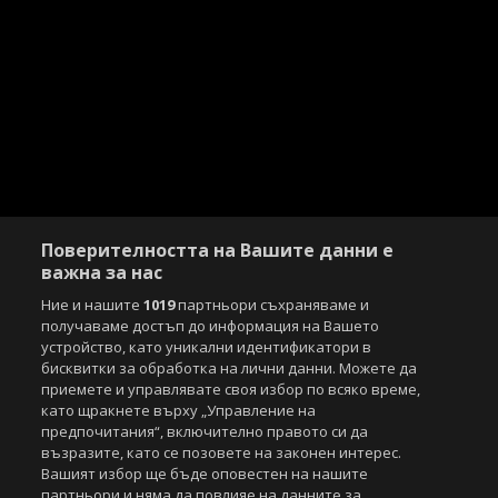
Поверителността на Вашите данни е
важна за нас
Ние и нашите
1019
партньори съхраняваме и
получаваме достъп до информация на Вашето
устройство, като уникални идентификатори в
бисквитки за обработка на лични данни. Можете да
Copyright © 2007-2026 Агенция Спортал. Всички права запазени.
приемете и управлявате своя избор по всяко време,
Този уебсайт е собственост на
Sportal Media Group
като щракнете върху „Управление на
предпочитания“, включително правото си да
За нас
Екип
За рекламa
Общи условия
възразите, като се позовете на законен интерес.
Етични правила на НСС
Лични данни
Вашият избор ще бъде оповестен на нашите
партньори и няма да повлияе на данните за
Управление на предпочитания