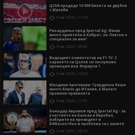
ЦСКА продаде 10 000 билета за двубоя
с Макаби
9 авг 2026 | 11:24
Рикардиньо пред Sportal.bg: Имам
много приятели в Кайрат, но Левски е
специален за мен!
9 авг 2026 | 09:02
Водещият коментатор на F1 TV: С
карането си Цолов си заслужава
промоция във Формула 1
9 авг 2026 | 10:29
Малдини проговори: Гуардиола беше
много близо до Италия, а Малаго
промени правилата
9 авг 2026 | 11:55
Божидар Аврамов пред Sportal.bg - за
участието на Балкан в ЕвроКъп,
изборите на президент в
БФБаскетбол и проблема със залите
9 авг 2026 | 08:30