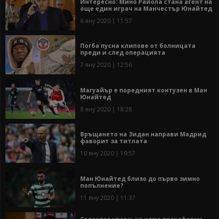
Интересно: Мино Райола стана агент на
още един играч на Манчестър Юнайтед
6 яну 2020 | 11:57
Погба пусна клипове от болницата
преди и след операцията
7 яну 2020 | 12:56
Магуайър е поредният контузен в Ман
Юнайтед
8 яну 2020 | 18:28
Връщането на Зидан направи Мадрид
фаворит за титлата
10 яну 2020 | 19:57
Ман Юнайтед близо до първо зимно
попълнение?
11 яну 2020 | 11:37