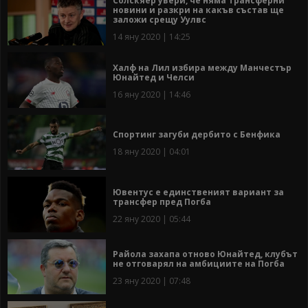
Солскяер увери, че няма трансферни
новини и разкри на какъв състав ще
заложи срещу Уулвс
14 яну 2020 | 14:25
Халф на Лил избира между Манчестър
Юнайтед и Челси
16 яну 2020 | 14:46
Спортинг загуби дербито с Бенфика
18 яну 2020 | 04:01
Ювентус е единственият вариант за
трансфер пред Погба
22 яну 2020 | 05:44
Райола захапа отново Юнайтед, клубът
не отговарял на амбициите на Погба
23 яну 2020 | 07:48