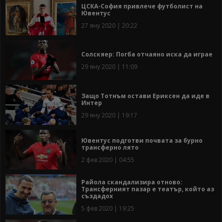
ЦСКА-София привлече футболист на
Ювентус
27 яну 2020 | 20:22
Солскяер: Погба отчаяно иска да играе
29 яну 2020 | 11:09
Защо Тотнъм остави Ериксен да иде в
Интер
29 яну 2020 | 19:17
Ювентус подготви почвата за бурно
трансферно лято
2 фев 2020 | 04:55
Райола скандализира отново:
Трансферният пазар е театър, който аз
създадох
5 фев 2020 | 19:25