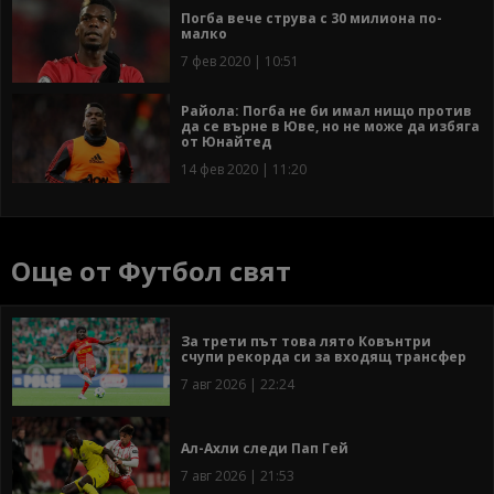
Погба вече струва с 30 милиона по-
малко
7 фев 2020 | 10:51
Райола: Погба не би имал нищо против
да се върне в Юве, но не може да избяга
от Юнайтед
14 фев 2020 | 11:20
Още от Футбол свят
За трети път това лято Ковънтри
счупи рекорда си за входящ трансфер
7 авг 2026 | 22:24
Ал-Ахли следи Пап Гей
7 авг 2026 | 21:53