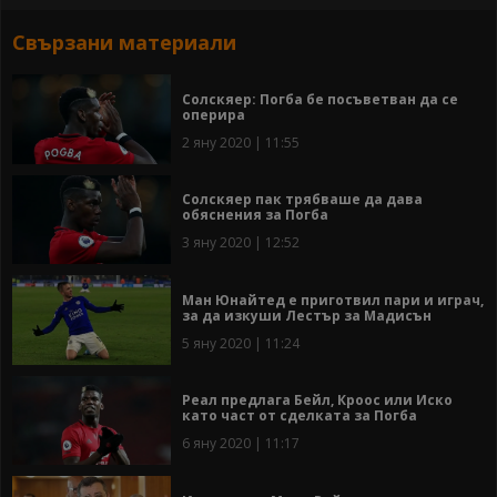
Свързани материали
Солскяер: Погба бе посъветван да се
оперира
2 яну 2020 | 11:55
Солскяер пак трябваше да дава
обяснения за Погба
3 яну 2020 | 12:52
Ман Юнайтед е приготвил пари и играч,
за да изкуши Лестър за Мадисън
5 яну 2020 | 11:24
Реал предлага Бейл, Кроос или Иско
като част от сделката за Погба
6 яну 2020 | 11:17