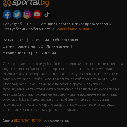
Copyright © 2007-2026 Агенция Спортал. Всички права запазени.
Този уебсайт е собственост на
Sportal Media Group
За нас
Екип
За рекламa
Общи условия
Етични правила на НСС
Лични данни
Управление на предпочитания
Съдържанието на този уеб сайт и технологиите, използвани в него, са
под закрила на Закона за авторското право и сродните му права.
Всички статии, репортажи, интервюта и други текстови, графични и
видео материали, публикувани в сайта, са собственост на Агенция
Спортал, освен ако изрично е посочено друго. Допуска се
публикуване на текстови материали само след писмено съгласие на
Агенция Спортал, посочване на източника и добавяне на линк към
www.sportal.bg. Използването на графични и видео материали,
публикувани в сайта, е строго забранено. Нарушителите ще бъдат
санкционирани с цялата строгост на закона.
Свали
БЕЗПЛАТНОТО
приложение за: