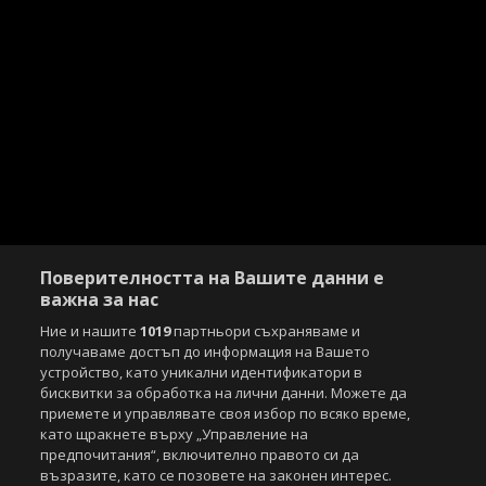
Поверителността на Вашите данни е
важна за нас
Ние и нашите
1019
партньори съхраняваме и
получаваме достъп до информация на Вашето
устройство, като уникални идентификатори в
бисквитки за обработка на лични данни. Можете да
приемете и управлявате своя избор по всяко време,
като щракнете върху „Управление на
предпочитания“, включително правото си да
възразите, като се позовете на законен интерес.