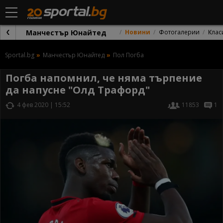
Манчестър Юнайтед
Новини
Фотогалерии
Клас
Sportal.bg
Манчестър Юнайтед
Пол Погба
Погба напомнил, че няма търпение
да напусне "Олд Трафорд"
4 фев 2020 | 15:52
11853
1