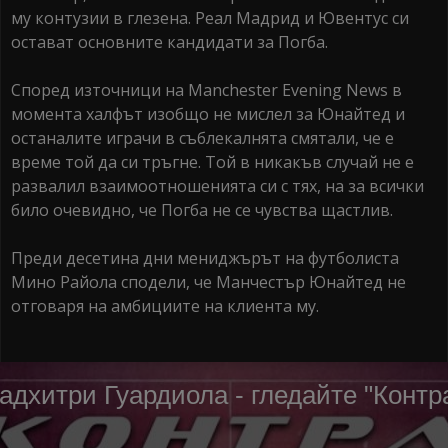
му контузии в глезена. Реал Мадрид и Ювентус си
остават основните кандидати за Погба.
Според източници на Manchester Evening News в
момента халфът изобщо не мислел за Юнайтед и
останалите играчи в съблекалнята смятали, че е
време той да си тръгне. Той в никакъв случай не е
развалил взаимоотношенията си с тях, на за всички
било очевидно, че Погба не се чувства щастлив.
Преди десетина дни мениджърът на футболиста
Мино Райола сподели, че Манчестър Юнайтед не
отговаря на амбициите на клиента му.