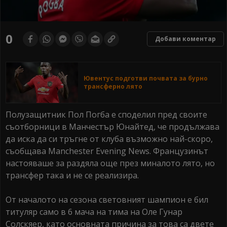
0
Добави коментар
Ювентус подготви почвата за бурно
трансферно лято
Полузащитник Пол Погба е споделил пред своите
съотборници в Манчестър Юнайтед, че продължава
да иска да си тръгне от клуба възможно най-скоро,
съобщава Manchester Evening News. Французинът
настояваше за раздяла още през миналото лято, но
трансфер така и не се реализира.
От началото на сезона световният шампион е бил
титуляр само в 6 мача на тима на Оле Гунар
Солскяер, като основната причина за това са двете