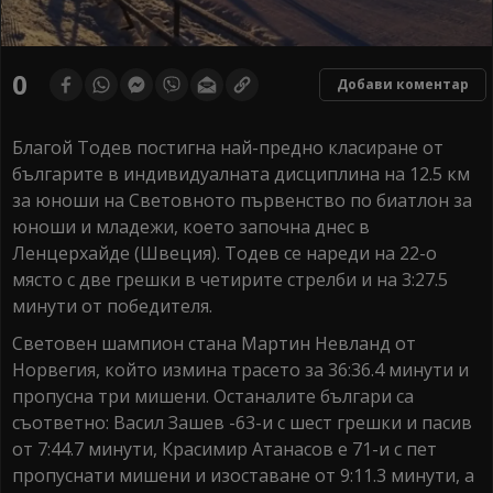
0
Добави коментар
Благой Тодев постигна най-предно класиране от
българите в индивидуалната дисциплина на 12.5 км
за юноши на Световното първенство по биатлон за
юноши и младежи, което започна днес в
Ленцерхайде (Швеция). Тодев се нареди на 22-о
място с две грешки в четирите стрелби и на 3:27.5
минути от победителя.
Световен шампион стана Мартин Невланд от
Норвегия, който измина трасето за 36:36.4 минути и
пропусна три мишени. Останалите българи са
съответно: Васил Зашев -63-и с шест грешки и пасив
от 7:44.7 минути, Красимир Атанасов е 71-и с пет
пропуснати мишени и изоставане от 9:11.3 минути, а