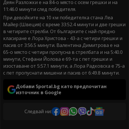
Деян Разложки е на 84-о място с осем грешки и на
11:46.0 минути след победителя.
При девойките на 10 км победителка стана Леа
Майер (Швеция) с време 33:52.4 минути и две грешки
в четирите стрелби. От българките с най-предно
класиране е Лора Христова - 43-а с четири грешки и
пасив от 3:56.5 минути. Валентина Димитрова е на
65-о място с четири пропусна в стрелбата и на 5:40.0
минути, Стефани Йолова е 69-та с пет грешки и
изоставане от 5:57.1 минути, а Лора Радковска е 75-а
с пет пропуснати мишени и пасив от 6:49.8 минути.
Добави Sportal.bg като предпочитан
източник в Google
Следвай ни: