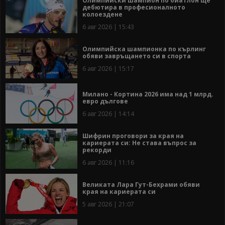
Олимпийски шампион по биатлон ще
дебютира в професионалното
колоездене
6 авг 2026 | 15:43
Олимпийска шампионка по кърлинг
обяви завръщането си в спорта
6 авг 2026 | 15:17
Милано - Кортина 2026 има над 1 млрд.
евро дългове
6 авг 2026 | 14:14
Шифрин проговори за края на
кариерата си: Не става въпрос за
рекорди
6 авг 2026 | 11:16
Великата Лара Гут-Бехрами обяви
края на кариерата си
5 авг 2026 | 21:07