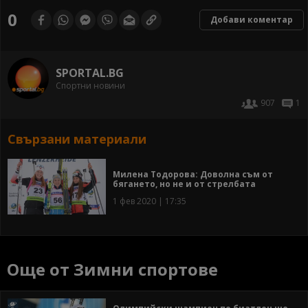
0
Добави коментар
SPORTAL.BG
Спортни новини
907
1
Свързани материали
Милена Тодорова: Доволна съм от
бягането, но не и от стрелбата
1 фев 2020 | 17:35
Още от Зимни спортове