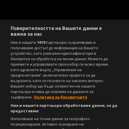
Поверителността на Вашите данни е
важна за нас
Ние и нашите
1019
партньори съхраняваме и
получаваме достъп до информация на Вашето
устройство, като уникални идентификатори в
бисквитки за обработка на лични данни. Можете да
приемете и управлявате своя избор по всяко време,
Copyright © 2007-2026 Агенция Спортал. Всички права запазени.
като щракнете върху „Управление на
Този уебсайт е собственост на
Sportal Media Group
предпочитания“, включително правото си да
възразите, като се позовете на законен интерес.
За нас
Екип
За рекламa
Общи условия
Вашият избор ще бъде оповестен на нашите
Етични правила на НСС
Лични данни
партньори и няма да повлияе на данните за
сърфиране.
Политика за бисквитките
Управление на предпочитания
Ние и нашите партньори обработваме данни, за да
Съдържанието на този уеб сайт и технологиите, използвани в него, са
предоставим:
под закрила на Закона за авторското право и сродните му права.
Използване на точни данни за географско
Всички статии, репортажи, интервюта и други текстови, графични и
видео материали, публикувани в сайта, са собственост на Агенция
позициониране. Активно сканиране на