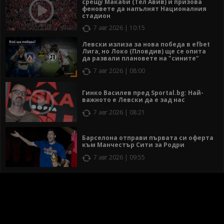
срещу Макаби (Тел Авив) и призова
феновете да напълнят Националния
стадион
7 авг 2026 | 10:15
Левски излиза за нова победа в efbet
Лига, но Локо (Пловдив) ще се опита
да развали плановете на "сините"
7 авг 2026 | 08:00
Гинко Василев пред Sportal.bg: Най-
важното е Левски да е зад нас
7 авг 2026 | 08:21
Барселона отправи първата си оферта
към Манчестър Сити за Родри
7 авг 2026 | 09:55