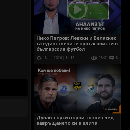
Нико Петров: Левски и Веласкес
са единствените протагонисти в
българския футбол
8 авг 2026 | 14:13
2847
8
Дунав търси първи точки след
завръщането си в елита