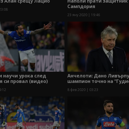
ез Алан срещу Лацио
Наполи прати защитник
Сампдория
23:08
23 яну 2020 | 19:46
и научи урока след
Анчелоти: Дано Ливърпу
 си провал (видео)
шампион точно на “Гуди
9:12
8 фев 2020 | 03:23