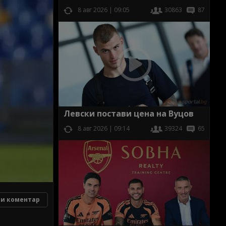
8 авг 2026 | 09:05
30863
87
Левски постави цена на Вуцов
8 авг 2026 | 09:14
39324
65
и коментар