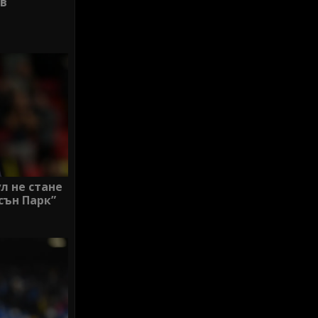
 в
л не стане
сън Парк”