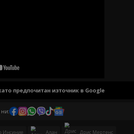
 като предпочитан източник в Google
 ни:
о Инсиние
Алан
Дрис Мертенс