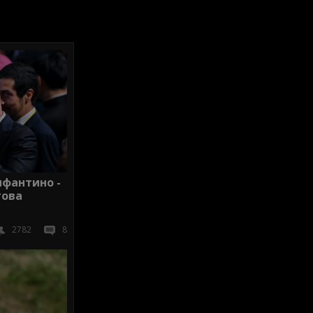
нфантино -
гова
2782
8