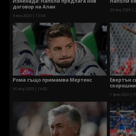
Изненада: Наполи предлага нов
Наполи б
договор на Алан
20 яну 2020 | 
9 яну 2020 | 13:04
Рома също примамва Мертенс
Евертън с
скорошния
30 яну 2020 | 14:02
1 фев 2020 | 1