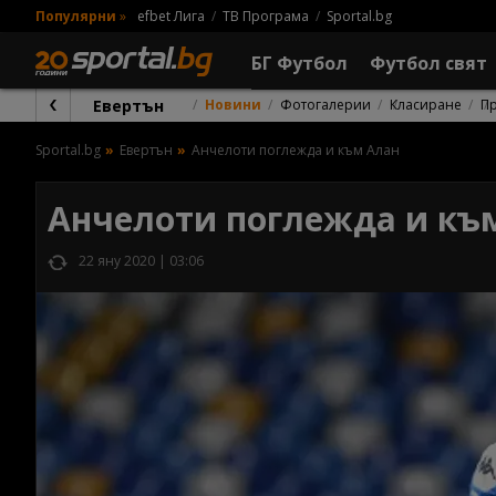
Популярни
»
efbet Лига
ТВ Програма
Sportal.bg
БГ Футбол
Футбол свят
Евертън
Новини
Фотогалерии
Класиране
П
Sportal.bg
Евертън
Анчелоти поглежда и към Алан
Анчелоти поглежда и къ
22 яну 2020 | 03:06