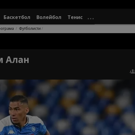
Баскетбол
Волейбол
Тенис
рограма
Футболисти
м Алан