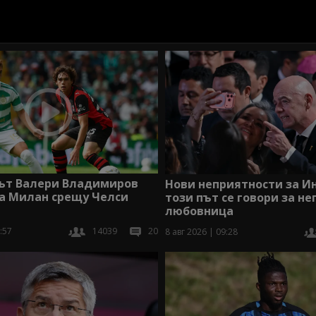
ът Валери Владимиров
Нови неприятности за И
за Милан срещу Челси
този път се говори за не
любовница
:57
14039
20
8 авг 2026 | 09:28