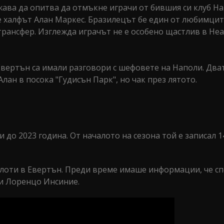
ва да опитва да отмъкне играчи от бившия си клуб На
е халфът Алан Маркес. Бразилецът бе един от любимцит
 трансфер. Изглежда играчът не е особено щастлив в Не
вертън са имали разговори с шефовете на Наполи. Дват
ан в посока "Гудисън Парк", но чак през лятото.
до 2023 година. От началото на сезона той е записал 1
челоти в Евертън. Преди време имаше информации, че с
 и Лоренцо Инсиние.