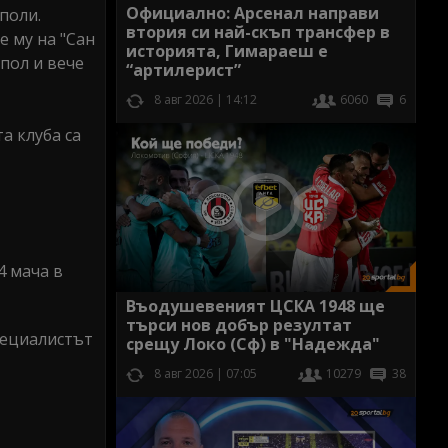
Официално: Арсенал направи
поли.
втория си най-скъп трансфер в
е му на "Сан
историята, Гимараеш е
апол и вече
“артилерист”
8 авг 2026 | 14:12
6060
6
а клуба са
4 мача в
Въодушевеният ЦСКА 1948 ще
търси нов добър резултат
пециалистът
срещу Локо (Сф) в "Надежда"
8 авг 2026 | 07:05
10279
38