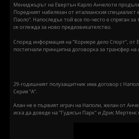
Мениджърът на Евертън Карло Анчелоти продължа
Поредният набелязан от италианския специалист 
Паоло". Напоследък той все по-често е спряган за
се оглежда за ново предизвикателство.
Според информация на "Кориере дело Спорт", от Е
постигнали принципна договорка за трансфер на Ал
29-годишният полузащитник има договор с Наполи 
Серия "А".
Алан не е първият играч на Наполи, желан от Ан
иска да доведе на "Гудисън Парк" и Дрис Мертенс