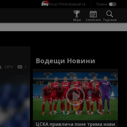
Вход / Регистрирай се
Игри
LiveScore
Търсене
Водещи Новини
2474
1
ЦСКА привлича поне трима нови