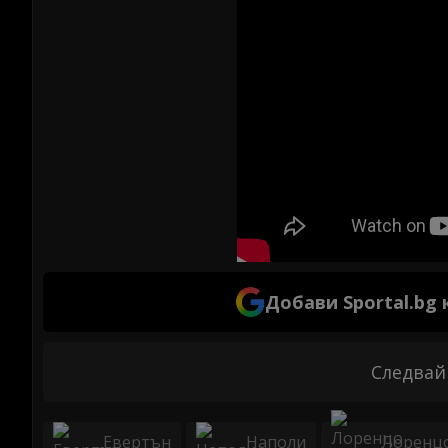
Добави Sportal.bg
Следвай
Евертън
Наполи
Лоренц