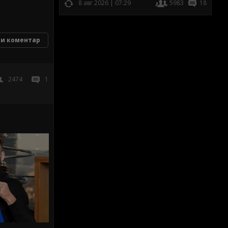
8 авг 2026 | 07:29
5983
18
и коментар
2474
1