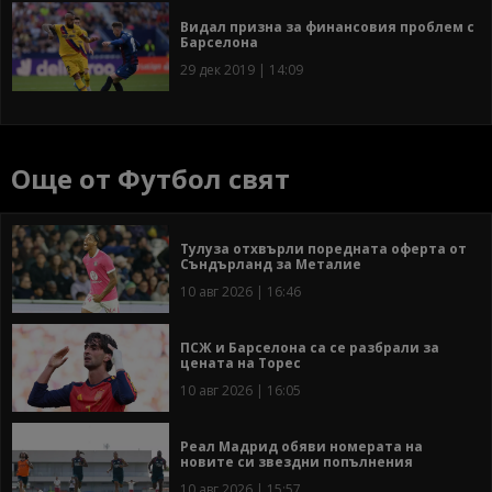
Видал призна за финансовия проблем с
Барселона
29 дек 2019 | 14:09
Още от Футбол свят
Тулуза отхвърли поредната оферта от
Съндърланд за Металие
10 авг 2026 | 16:46
ПСЖ и Барселона са се разбрали за
цената на Торес
10 авг 2026 | 16:05
Реал Мадрид обяви номерата на
новите си звездни попълнения
10 авг 2026 | 15:57