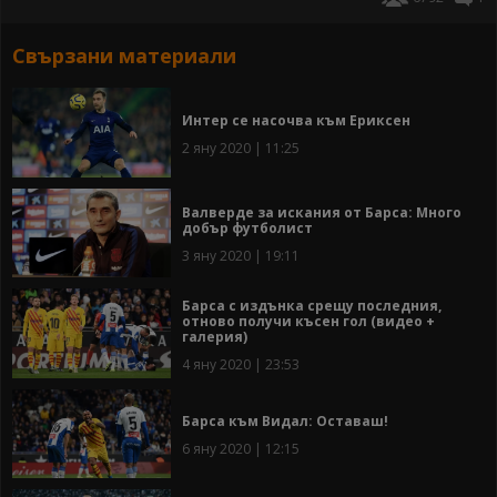
Свързани материали
Интер се насочва към Ериксен
2 яну 2020 | 11:25
Валверде за искания от Барса: Много
добър футболист
3 яну 2020 | 19:11
Барса с издънка срещу последния,
отново получи късен гол (видео +
галерия)
4 яну 2020 | 23:53
Барса към Видал: Оставаш!
6 яну 2020 | 12:15