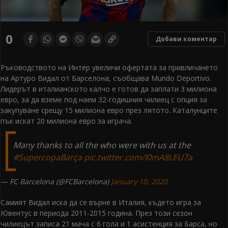
0
Добави коментар
Ръководството на Интер увеличи офертата за привличането
на Артуро Видал от Барселона, съобщава Mundo Deportivo.
Лидерът в италианското калчо е готов да заплати 3 милиона
евро, за да вземе под наем 32-годишния чилиец с опция за
закупуване срещу 15 милиона евро през лятото. Каталунците
пък искат 20 милиона евро за играча.
Many thanks to all the who were with us at the
#SupercopaBarça
pic.twitter.com/l0mA8LEU7a
— FC Barcelona (@FCBarcelona)
January 10, 2020
Самият Видал иска да се върне в Италия, където игра за
Ювентус в периода 2011-2015 година. През този сезон
чилиецът записа 21 мача с 6 гола и 1 асистенция за Барса, но