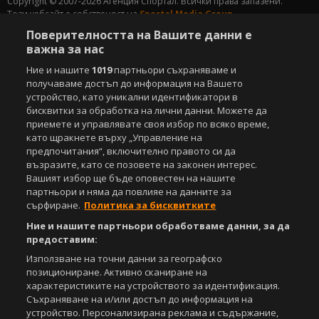
Copyright © 2007-2026 Агенция Спортал. Всички права запазени.
Този уебсайт е собственост на
Sportal Media Group
Поверителността на Вашите данни е
За нас
Екип
За рекламa
Общи условия
важна за нас
Етични правила на НСС
Лични данни
Ние и нашите
1019
партньори съхраняваме и
Управление на предпочитания
получаваме достъп до информация на Вашето
устройство, като уникални идентификатори в
Съдържанието на този уеб сайт и технологиите, използвани в него, са
бисквитки за обработка на лични данни. Можете да
под закрила на Закона за авторското право и сродните му права.
приемете и управлявате своя избор по всяко време,
Всички статии, репортажи, интервюта и други текстови, графични и
като щракнете върху „Управление на
видео материали, публикувани в сайта, са собственост на Агенция
предпочитания“, включително правото си да
Спортал, освен ако изрично е посочено друго. Допуска се
възразите, като се позовете на законен интерес.
публикуване на текстови материали само след писмено съгласие на
Агенция Спортал, посочване на източника и добавяне на линк към
Вашият избор ще бъде оповестен на нашите
www.sportal.bg. Използването на графични и видео материали,
партньори и няма да повлияе на данните за
публикувани в сайта, е строго забранено. Нарушителите ще бъдат
сърфиране.
Политика за бисквитките
санкционирани с цялата строгост на закона.
Ние и нашите партньори обработваме данни, за да
предоставим:
Свали
БЕЗПЛАТНОТО
приложение за:
Използване на точни данни за географско
iOS
Android
позициониране. Активно сканиране на
характеристиките на устройството за идентификация.
Съхраняване на и/или достъп до информация на
Powered by:
устройство. Персонализирана реклама и съдържание,