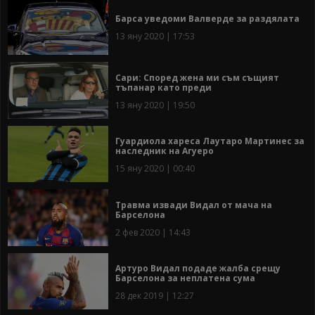
Барса уведоми Валверде за раздялата
13 яну 2020 | 17:53
Сари: Според жена ми съм същият
тъпанар като преди
13 яну 2020 | 19:50
Гуардиола хареса Лаутаро Мартинес за
наследник на Агуеро
15 яну 2020 | 00:40
Травма извади Видал от мача на
Барселона
2 фев 2020 | 14:43
Артуро Видал подаде жалба срещу
Барселона за неплатена сума
28 дек 2019 | 12:27