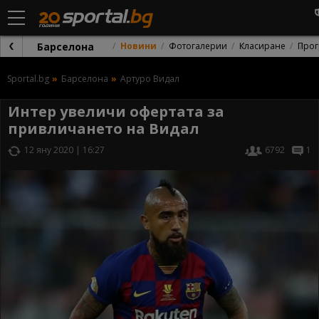
Барселона
Новини
Фотогалерии
Класиране
Прог
Sportal.bg
Барселона
Артуро Видал
Интер увеличи офертата за
привличането на Видал
12 яну 2020 | 16:27
6792
1