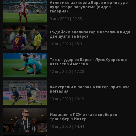
Атлетико изхвърли Барса в едно лудо,
лудо второ полувреме (видео +
галерия)
9 яну 2020 | 22:55
Съдийски анализатор в Каталуня видя
две дузпи за Барса
10 яну 2020 | 15:31
Тежък удар за Барса - Луис Суарес ще
отсъства 4 месеца
12 яну 2020 | 17:28
ВАР сгреши в полза на Интер, признаха
в Италия
13 яну 2020 | 13:19
Излишен в ПСЖ отказа свободен
трансфер в Интер
13 яну 2020 | 14:44