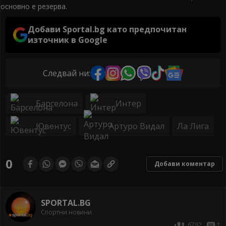
основно е резерва.
Добави Sportal.bg като предпочитан
източник в Google
Следвай ни:
Барселона
Интер
Ювентус
Артуро Видал
Ла Лига
0
Добави коментар
SPORTAL.BG
Спортни новини
6792
1