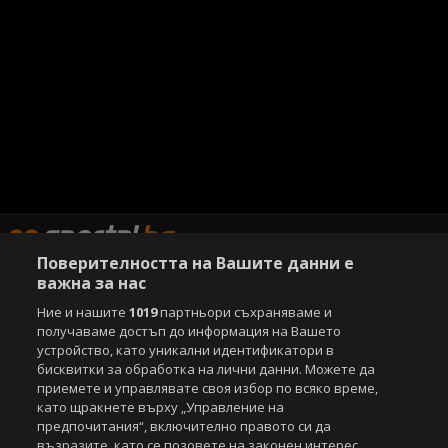
Поверителността на Вашите данни е
важна за нас
Ние и нашите
1019
партньори съхраняваме и
Copyright © 2007-2026 Агенция Спортал. Всички права запазени.
получаваме достъп до информация на Вашето
Този уебсайт е собственост на
Sportal Media Group
устройство, като уникални идентификатори в
бисквитки за обработка на лични данни. Можете да
За нас
Екип
За рекламa
Общи условия
приемете и управлявате своя избор по всяко време,
Етични правила на НСС
Лични данни
като щракнете върху „Управление на
Управление на предпочитания
предпочитания“, включително правото си да
възразите, като се позовете на законен интерес.