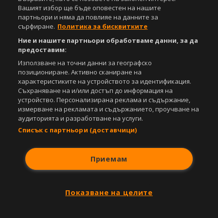
Съдържанието на този уеб сайт и технологиите, използвани в него, са
Вашият избор ще бъде оповестен на нашите
под закрила на Закона за авторското право и сродните му права.
партньори и няма да повлияе на данните за
Всички статии, репортажи, интервюта и други текстови, графични и
сърфиране.
Политика за бисквитките
видео материали, публикувани в сайта, са собственост на Агенция
Спортал, освен ако изрично е посочено друго. Допуска се
Ние и нашите партньори обработваме данни, за да
публикуване на текстови материали само след писмено съгласие на
предоставим:
Агенция Спортал, посочване на източника и добавяне на линк към
Използване на точни данни за географско
www.sportal.bg. Използването на графични и видео материали,
позициониране. Активно сканиране на
публикувани в сайта, е строго забранено. Нарушителите ще бъдат
характеристиките на устройството за идентификация.
санкционирани с цялата строгост на закона.
Съхраняване на и/или достъп до информация на
устройство. Персонализирана реклама и съдържание,
Свали
БЕЗПЛАТНОТО
приложение за:
измерване на рекламата и съдържанието, проучване на
аудиторията и разработване на услуги.
iOS
Android
Списък с партньори (доставчици)
Powered by:
Приемам
Показване на целите