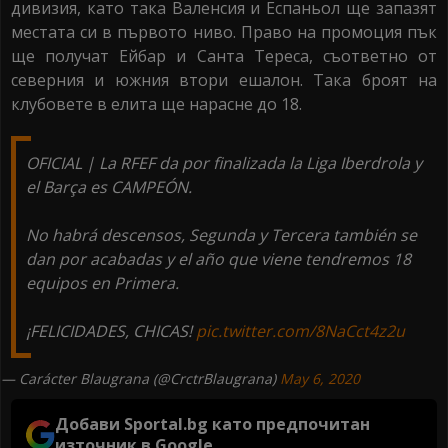
дивизия, като така Валенсия и Еспаньол ще запазят
местата си в първото ниво. Право на промоция пък
ще получат Ейбар и Санта Тереса, съответно от
северния и южния втори ешалон. Така броят на
клубовете в елита ще нарасне до 18.
OFICIAL | La RFEF da por finalizada la Liga Iberdrola y
el Barça es CAMPEÓN.
No habrá descensos, Segunda y Tercera también se
dan por acabadas y el año que viene tendremos 18
equipos en Primera.
¡FELICIDADES, CHICAS!
pic.twitter.com/8NaCct4z2u
— Carácter Blaugrana (@CrctrBlaugrana)
May 6, 2020
Добави Sportal.bg като предпочитан
източник в Google