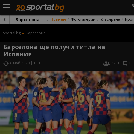
Барселона
Новини
Фотогалерии
Класиране
Прог
Sportal.bg
Барселона
Барселона ще получи титла на
Испания
6 май 2020 | 15:13
2731
1