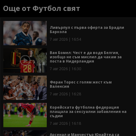
Още от Футбол свят
Ливърпул с първа оферта за Брадли
Баркола
7 авг 2026 | 16:54
Ван Бомел: Чест е да водя Белгия,
изобщо не съм мислил да чакам за
поста в Нидерландия
7 авг 2026 | 16:30
Феран Торес с голям жест към
Валенсия
7 авг 2026 | 16:28
Корейската футболна федерация
плащала за сексуални забавления на
съдии
7 авг 2026 | 16:18
Арсенал и Манчестър Юнайтед са