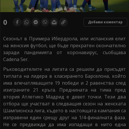
0
Добави коментар
Сезонът в Примера Ибердрола, или испанския елит
на женския футбол, ще бъде прекратен окончателно
заради пандемията от коронавирус, съобщава
Cadena Ser.
Ръководителите на лигата са решили да присъдят
титлата на лидера в класирането Барселона, който
има впечатляващите 19 победи и 2 равенства след
изиграните 21 кръга. Преднината на тима пред
втория Атлетико Мадрид е девет точки. Тези два
отбора ще участват в следващия сезон на женската
Шампионска лига, където в настоящата кампания са
изправени един срещу друг на 1/4-финалната фаза.
Не се предвижда да има изпадащи в нито една