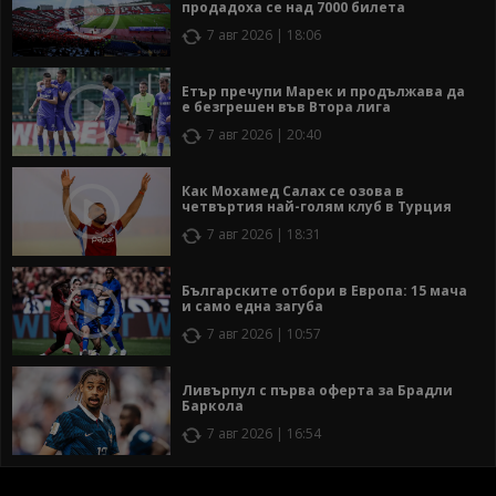
продадоха се над 7000 билета
7 авг 2026 | 18:06
Етър пречупи Марек и продължава да
е безгрешен във Втора лига
7 авг 2026 | 20:40
Как Мохамед Салах се озова в
четвъртия най-голям клуб в Турция
7 авг 2026 | 18:31
Българските отбори в Европа: 15 мача
и само една загуба
7 авг 2026 | 10:57
Ливърпул с първа оферта за Брадли
Баркола
7 авг 2026 | 16:54