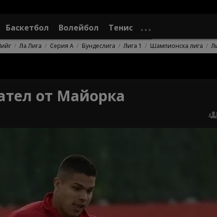
Баскетбол
Волейбол
Тенис
Лийг
Ла Лига
Серия А
Бундеслига
Лига 1
Шампионска лига
Л
ател от Майорка