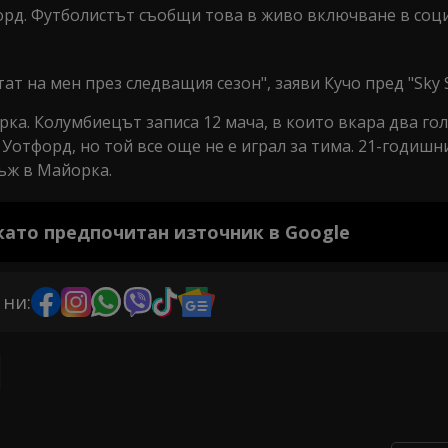
орд. Футболистът съобщи това в живо включване в соц
т на мен през следващия сезон", заяви Кучо пред "Sky S
рка. Колумбиецът записа 12 мача, в които вкара два гол
Уотфорд, но той все още не е играл за тима. 21-годишн
нъж в Майорка.
 като предпочитан източник в Google
 ни: