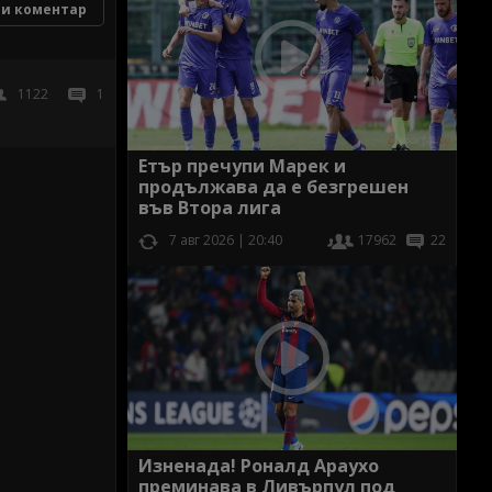
и коментар
1122
1
Етър пречупи Марек и
продължава да е безгрешен
във Втора лига
7 авг 2026 | 20:40
17962
22
Изненада! Роналд Араухо
преминава в Ливърпул под