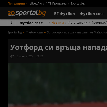
Популярни
»
efbet Лига
ТВ Програма
Sportal.bg
БГ Футбол
Футбол свят
Футбол свят
Новини
Фотогалерии
Премиър 
Sportal.bg
Футбол свят
Уотфорд си връща нападател от Майорка
Уотфорд си връща напад
2 май 2020 | 09:32