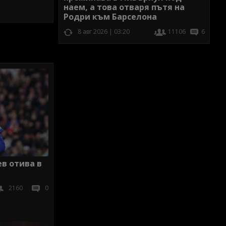
наем, а това отваря пътя на
Родри към Барселона
8 авг 2026 | 03:20
11106
6
в отива в
2160
0