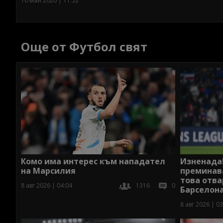
10 май 2020 | 11:52
Още от Футбол свят
Комо има интерес към нападател
Изненада!
на Марсилия
преминава
това отва
8 авг 2026 | 04:04
1316
0
Барселон
8 авг 2026 | 03