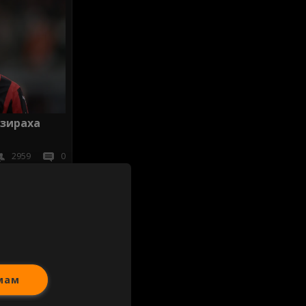
изираха
2959
0
иж всички
мам