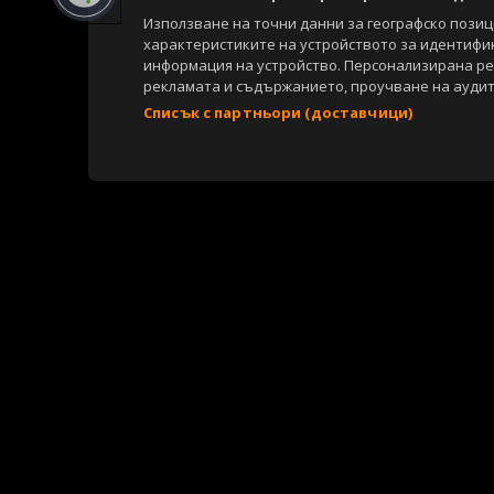
Използване на точни данни за географско пози
характеристиките на устройството за идентифи
информация на устройство. Персонализирана р
рекламата и съдържанието, проучване на аудит
Списък с партньори (доставчици)
Copyright © 2007-2026 Агенция Спортал. Всички права запазени.
Този уебсайт е собственост на
Sportal Media Group
За нас
Екип
За рекламa
Общи условия
Етични правила на НС
Съдържанието на този уеб сайт и технологиите, използвани в него, 
материали, публикувани в сайта, са собственост на Агенция Спортал
посочване на източника и добавяне на линк към www.sportal.bg. Из
строгост на закона.