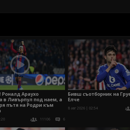
 Роналд Араухо
Бивш съотборник на Груе
 в Ливърпул под наем, а
Елче
ря пътя на Родри към
8 авг 2026 | 02:54
а
:20
11106
6