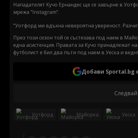
Нападателят Кучо Ернандес ще се завърне в Уотф
мрежа "Instagram".
"Уотфорд ми вдъхна невероятна увереност. Разчита
През този сезон той се състезава под наем в Майо
една асистенция. Правата за Кучо принадлежат на 
футболист е бил два пъти под наем в Уеска и вед
Добави Sportal.bg
Следвай
Уотфорд
Майорка
Уеска