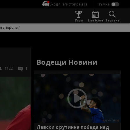
Вход / Регистрирай се
Игри
LiveScore
Търсене
ига Европа
Водещи Новини
1122
1
Левски с рутинна победа над