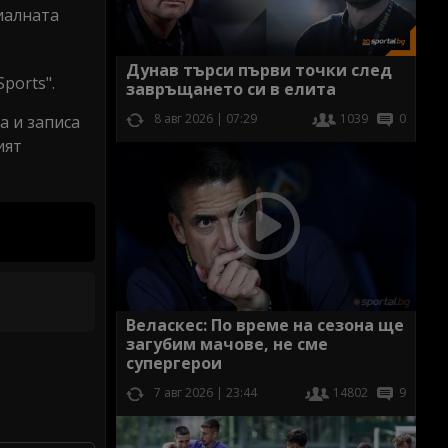
иалната
Дунав търси първи точки след
ports".
завръщането си в елита
8 авг 2026 | 07:29
1039
0
а и записа
ият
Веласкес: По време на сезона ще
загубим мачове, не сме
супергерои
7 авг 2026 | 23:44
14802
9