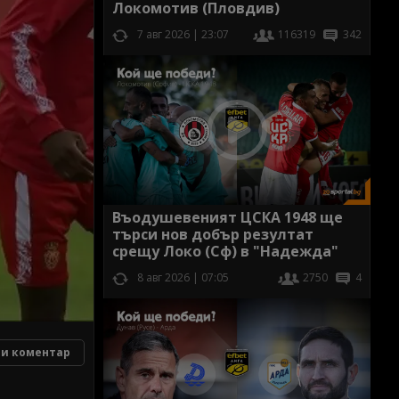
Локомотив (Пловдив)
7 авг 2026 | 23:07
116319
342
Въодушевеният ЦСКА 1948 ще
търси нов добър резултат
срещу Локо (Сф) в "Надежда"
8 авг 2026 | 07:05
2750
4
и коментар