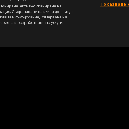
Показване 
циониране. Активно сканиране на
кация. Съхраняване на и/или достъп до
еклама и съдържание, измерване на
орията и разработване на услуги.
С
Лични данни
Управление на предпочитания
са под закрила на Закона за авторското право и сродните му права. Всичк
, освен ако изрично е посочено друго. Допуска се публикуване на тексто
ползването на графични и видео материали, публикувани в сайта, е стро