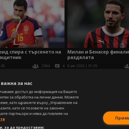
ид спира с търсенето на
Милан и Бенасер финал
защитник
раздялата
:45
2964
4
8 авг 2026 | 01:39
В
важна за нас
учаваме достъп до информация на Вашето
витки за обработка на лични данни. Можете
реме, като щракнете върху „Управление на
зите, като се позовете на законен
шите партньори и няма да повлияе на
Прие
ите
, за да предоставим: