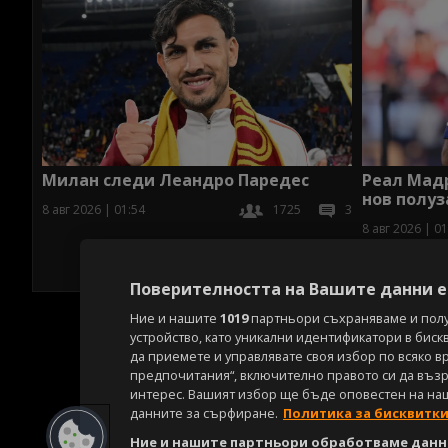
Милан следи Леандро Паредес
Реал Мадр
нов полу
8 авг 2026 | 01:54
1725
3
8 авг 2026 | 01
Поверителността на Вашите данни е 
Ние и нашите
1019
партньори съхраняваме и пол
устройство, като уникални идентификатори в биск
да приемете и управлявате своя избор по всяко в
предпочитания“, включително правото си да възра
интерес. Вашият избор ще бъде оповестен на на
данните за сърфиране.
Политика за бисквитк
Ние и нашите партньори обработваме данни