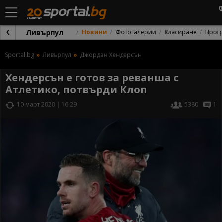
Ливърпул
Новини
Фотогалерии
Класиране
Прог
Sportal.bg
Ливърпул
Джордан Хендерсън
Хендерсън е готов за реванша с
Атлетико, потвърди Клоп
10 март 2020 | 16:29
5380
1