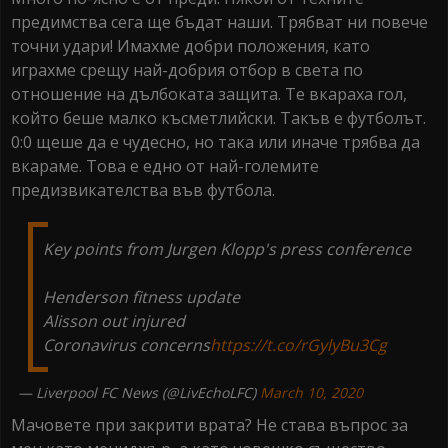
предимства сега ще бъдат наши. Трябват ни повече
точни удари! Имахме добри положения, като
играхме срещу най-добрия отбор в света по
отношение на дълбоката защита. Те вкараха гол,
който беше малко късметлийски. Такъв е футболът.
0:0 щеше да е чудесно, но така или иначе трябва да
вкараме. Това е едно от най-големите
предизвикателства във футбола.
Key points from Jurgen Klopp's press conference
Henderson fitness update
Alisson out injured
Coronavirus concerns
https://t.co/rGylyBu3Cg
— Liverpool FC News (@LivEchoLFC)
March 10, 2020
Мачовете при закрити врата? Не става въпрос за