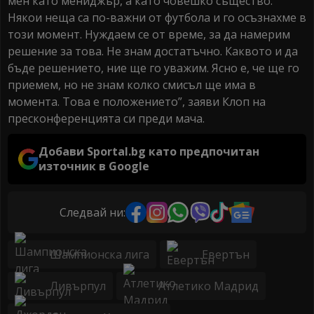
мен като мениджър, а като човешко същество.
Някои неща са по-важни от футбола и го осъзнахме в
този момент. Нуждаем се от време, за да намерим
решение за това. Не знам достатъчно. Каквото и да
бъде решението, ние ще го уважим. Ясно е, че ще го
приемем, но не знам колко смисъл ще има в
момента. Това е положението”, заяви Клоп на
пресконференцията си преди мача.
Добави Sportal.bg като предпочитан
източник в Google
Следвай ни:
Шампионска лига
Евертън
Ливърпул
Атлетико Мадрид