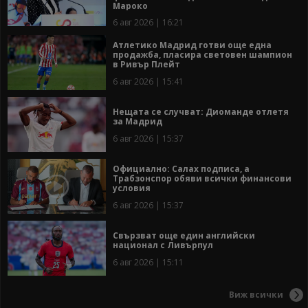
Мароко
6 авг 2026 | 16:21
Атлетико Мадрид готви още една
продажба, пласира световен шампион
в Ривър Плейт
6 авг 2026 | 15:41
Нещата се случват: Диоманде отлетя
за Мадрид
6 авг 2026 | 15:37
Официално: Салах подписа, а
Трабзонспор обяви всички финансови
условия
6 авг 2026 | 15:37
Свързват още един английски
национал с Ливърпул
6 авг 2026 | 15:11
Виж всички