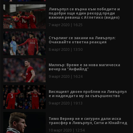
Ливърпул се върна към победите и
подобри още един рекорд преди
важния реванш с Атлетико (видео)
7 март 2020 | 16:25
Стърлинг се закани на Ливърпул:
Очаквайте ответна реакция
8 март 2020 | 13:50
Милнър: Време е за нова магическа
вечер на "Анфийлд"
9 март 2020 | 16:24
Висящият двоен проблем на Ливърпул
е и надеждата му за съвършенство
9 март 2020 | 19:13
Тимо Вернер не е сигурен дали иска
трансфер в Ливърпул, Сити и Юнайтед
10 март 2020 | 12:54