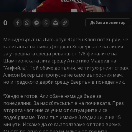
0
Добави коментар
Мениджърът на Ливърпул Юрген Клоп потвърди, че
капитанът на тима Джордан Хендерсън е на линия
за утрешната среща реванш от 1/8-финалите на
Шампионската лига срещу Атлетико Мадрид на
“Анфийлд”. Той обаче допълни, че титулярният страж
Алисон Бекер ще пропусне не само въпросния мач,
но и градското дерби срещу Евертън в понеделник.
“Хендо е готов. Али обаче няма да бъде за
понеделник. За нас сблъсъкът е на почивката. През
втората част ние се учим от ситуациите и се
подобряваме. Този път имахме 3 седмици, а не 15
минути. Искаме да се възползваме от това време.
Много по-ясно е от преди. Някои от техните