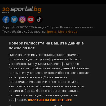
Copyright © 2007-2026 Агенция Спортал. Всички права запазени.
Този уебсайт е собственост на
Sportal Media Group
За нас
Екип
За рекламa
Общи условия
Поверителността на Вашите данни е
Етични правила на НСС
Лични данни
важна за нас
Управление на предпочитания
Ние и нашите
1017
партньори съхраняваме и
получаваме достъп до информация на Вашето
Съдържанието на този уеб сайт и технологиите, използвани в него, са
устройство, като уникални идентификатори в
под закрила на Закона за авторското право и сродните му права.
бисквитки за обработка на лични данни. Можете да
Всички статии, репортажи, интервюта и други текстови, графични и
приемете и управлявате своя избор по всяко време,
видео материали, публикувани в сайта, са собственост на Агенция
като щракнете върху „Управление на
Спортал, освен ако изрично е посочено друго. Допуска се
предпочитания“, включително правото си да
публикуване на текстови материали само след писмено съгласие на
Агенция Спортал, посочване на източника и добавяне на линк към
възразите, като се позовете на законен интерес.
www.sportal.bg. Използването на графични и видео материали,
Вашият избор ще бъде оповестен на нашите
публикувани в сайта, е строго забранено. Нарушителите ще бъдат
партньори и няма да повлияе на данните за
санкционирани с цялата строгост на закона.
сърфиране.
Политика за бисквитките