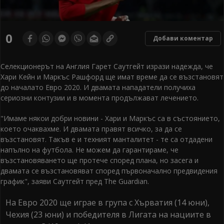
0
Добави коментар
Селекционерът на Англия Гарет Саутгейт изрази надежда, че
Хари Кейн и Маркъс Рашфорд ще имат време да се възстановят
до началато Евро 2020. И двамата нападатели получиха
сериозни контузии и в момента продължават лечението.
"Имаме някои добри новини - Хари и Маркъс са в състоянието,
което очаквахме. И двамата правят всичко, за да се
възстановят. Такъв е и техният манталитет - те са отдадени
напълно на футбола. Не можем да гарантираме, че
възстановяването ще протече според плана, но засега и
двамата се възстановяват според първоначално предвидения
график", заяви Саутгейт пред The Guardian.
На Евро 2020 ще играе в група с Хърватия (14 юни),
Чехия (23 юни) и победителя в Лигата на нациите в