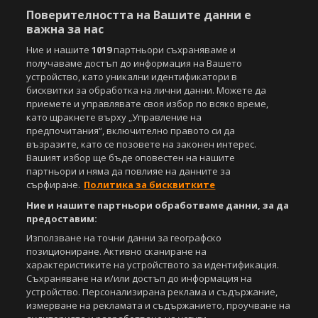
Поверителността на Вашите данни е
важна за нас
Ние и нашите
1019
партньори съхраняваме и
получаваме достъп до информация на Вашето
Copyright © 2007-2026 Агенция Спортал. Всички права запазени.
устройство, като уникални идентификатори в
Този уебсайт е собственост на
Sportal Media Group
бисквитки за обработка на лични данни. Можете да
приемете и управлявате своя избор по всяко време,
За нас
Екип
За рекламa
Общи условия
като щракнете върху „Управление на
предпочитания“, включително правото си да
Етични правила на НСС
Лични данни
възразите, като се позовете на законен интерес.
Управление на предпочитания
Вашият избор ще бъде оповестен на нашите
партньори и няма да повлияе на данните за
Съдържанието на този уеб сайт и технологиите, използвани в него, са
сърфиране.
Политика за бисквитките
под закрила на Закона за авторското право и сродните му права.
Всички статии, репортажи, интервюта и други текстови, графични и
Ние и нашите партньори обработваме данни, за да
видео материали, публикувани в сайта, са собственост на Агенция
предоставим:
Спортал, освен ако изрично е посочено друго. Допуска се
Използване на точни данни за географско
публикуване на текстови материали само след писмено съгласие на
позициониране. Активно сканиране на
Агенция Спортал, посочване на източника и добавяне на линк към
www.sportal.bg. Използването на графични и видео материали,
характеристиките на устройството за идентификация.
публикувани в сайта, е строго забранено. Нарушителите ще бъдат
Съхраняване на и/или достъп до информация на
санкционирани с цялата строгост на закона.
устройство. Персонализирана реклама и съдържание,
измерване на рекламата и съдържанието, проучване на
Свали
БЕЗПЛАТНОТО
приложение за: