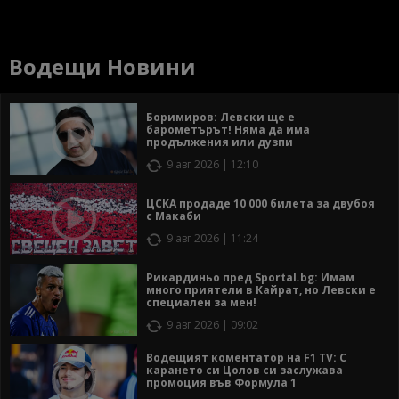
Водещи Новини
Боримиров: Левски ще е
барометърът! Няма да има
продължения или дузпи
9 авг 2026 | 12:10
ЦСКА продаде 10 000 билета за двубоя
с Макаби
9 авг 2026 | 11:24
Рикардиньо пред Sportal.bg: Имам
много приятели в Кайрат, но Левски е
специален за мен!
9 авг 2026 | 09:02
Водещият коментатор на F1 TV: С
карането си Цолов си заслужава
промоция във Формула 1