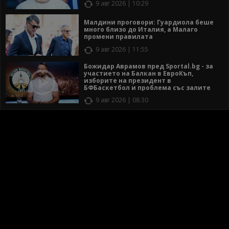
9 авг 2026 | 10:29
Малдини проговори: Гуардиола беше
много близо до Италия, а Малаго
промени правилата
9 авг 2026 | 11:55
Божидар Аврамов пред Sportal.bg - за
участието на Балкан в ЕвроКъп,
изборите на президент в
БФБаскетбол и проблема със залите
9 авг 2026 | 08:30