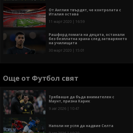
От Англия твърдят, че контролата с
Италия остава
11 март 2020 | 16:59
Рашфорд помага на децата, останали
без безплатна храна след затварянето
на училищата
30 март 2020 | 15:01
Още от Футбол свят
Трябваше да бъда внимателен с
Маунт, призна Карик
9 авг 2026 | 10:47
Наполи не успя да надвие Селта