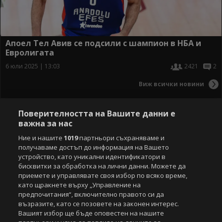
Апоел Тел Авив се подсили с шампион в НБА и
Евролигата
6 юли 2025 | 13:03
2421
2
Виж всички новини
Поверителността на Вашите данни е
важна за нас
Ние и нашите
1019
партньори съхраняваме и
получаваме достъп до информация на Вашето
устройство, като уникални идентификатори в
бисквитки за обработка на лични данни. Можете да
приемете и управлявате своя избор по всяко време,
като щракнете върху „Управление на
предпочитания“, включително правото си да
възразите, като се позовете на законен интерес.
Вашият избор ще бъде оповестен на нашите