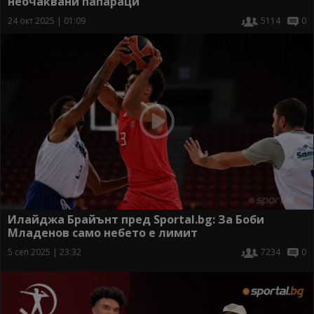
неочаквани папараци
24 окт 2025 | 01:09
5114
0
Илайджа Брайънт пред Sportal.bg: За Боби
Младенов само небето е лимит
5 сеп 2025 | 23:32
7234
0