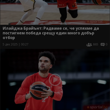
Илайджа Брайънт: Радваме се, че успяхме да
постигнем победа срещу един много добър
отбор
5 дек 2025 | 00:27
865
0