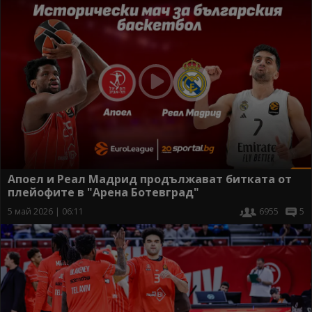
Апоел и Реал Мадрид продължават битката от
плейофите в "Арена Ботевград"
5 май 2026 | 06:11
6955
5