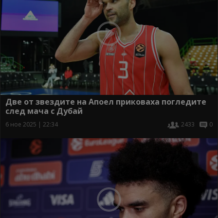
Две от звездите на Апоел приковаха погледите
след мача с Дубай
6 ное 2025 | 22:34
2433
0