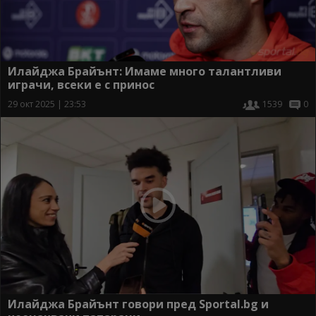
Илайджа Брайънт: Имаме много талантливи
играчи, всеки е с принос
29 окт 2025 | 23:53
1539
0
Илайджа Брайънт говори пред Sportal.bg и