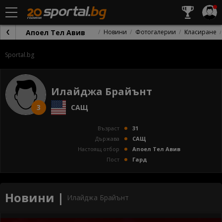
Апоел Тел Авив
Новини
Фотогалерии
Класиране
Sportal.bg
Илайджа Брайънт
3
САЩ
Възраст
31
Държава
САЩ
Настоящ отбор
Апоел Тел Авив
Пост
Гард
Новини |
Илайджа Брайънт