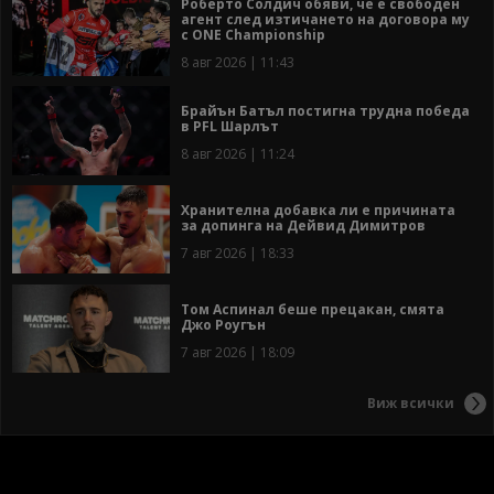
Роберто Солдич обяви, че е свободен
агент след изтичането на договора му
с ONE Championship
8 авг 2026 | 11:43
Брайън Батъл постигна трудна победа
в PFL Шарлът
8 авг 2026 | 11:24
Хранителна добавка ли е причината
за допинга на Дейвид Димитров
7 авг 2026 | 18:33
Том Аспинал беше прецакан, смята
Джо Роугън
7 авг 2026 | 18:09
Виж всички