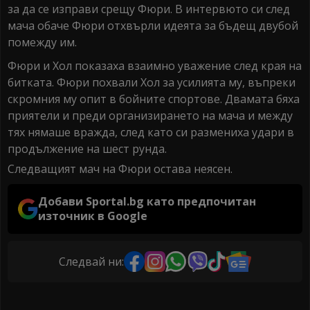
за да се изправи срещу Фюри. В интервюто си след
мача обаче Фюри отхвърли идеята за бъдещ двубой
помежду им.
Фюри и Хол показаха взаимно уважение след края на
битката. Фюри похвали Хол за усилията му, въпреки
скромния му опит в бойните спортове. Двамата бяха
приятели и преди организирането на мача и между
тях нямаше вражда, след като си размениха удари в
продължение на шест рунда.
Следващият мач на Фюри остава неясен.
Добави Sportal.bg като предпочитан
източник в Google
Следвай ни: