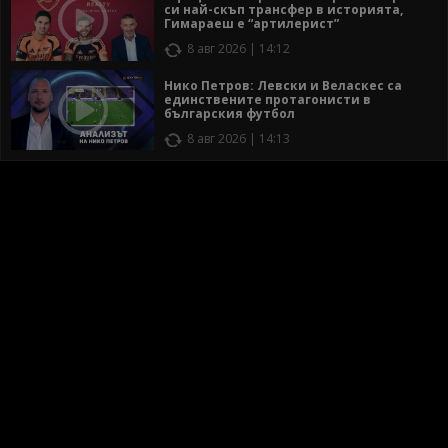
си най-скъп трансфер в историята,
Гимараеш е “артилерист”
8 авг 2026 | 14:12
Нико Петров: Левски и Веласкес са
единствените протагонисти в
българския футбол
8 авг 2026 | 14:13