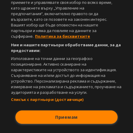
приемете и управлявате своя избор по всяко време,
като щракнете върху „Управление на
предпочитания“, включително правото си да
Copyright © 2007-2026 Агенция Спортал. Всички права запазени.
възразите, като се позовете на законен интерес.
Този уебсайт е собственост на
Sportal Media Group
Вашият избор ще бъде оповестен на нашите
партньори и няма да повлияе на данните за
За нас
Екип
За рекламa
Общи условия
сърфиране.
Политика за бисквитките
Етични правила на НСС
Лични данни
Ние и нашите партньори обработваме данни, за да
Управление на предпочитания
предоставим:
Съдържанието на този уеб сайт и технологиите, използвани в него, са
Използване на точни данни за географско
под закрила на Закона за авторското право и сродните му права.
позициониране. Активно сканиране на
Всички статии, репортажи, интервюта и други текстови, графични и
характеристиките на устройството за идентификация.
видео материали, публикувани в сайта, са собственост на Агенция
Съхраняване на и/или достъп до информация на
Спортал, освен ако изрично е посочено друго. Допуска се
устройство. Персонализирана реклама и съдържание,
публикуване на текстови материали само след писмено съгласие на
измерване на рекламата и съдържанието, проучване на
Агенция Спортал, посочване на източника и добавяне на линк към
аудиторията и разработване на услуги.
www.sportal.bg. Използването на графични и видео материали,
Списък с партньори (доставчици)
публикувани в сайта, е строго забранено. Нарушителите ще бъдат
санкционирани с цялата строгост на закона.
Свали
БЕЗПЛАТНОТО
приложение за:
Приемам
iOS
Android