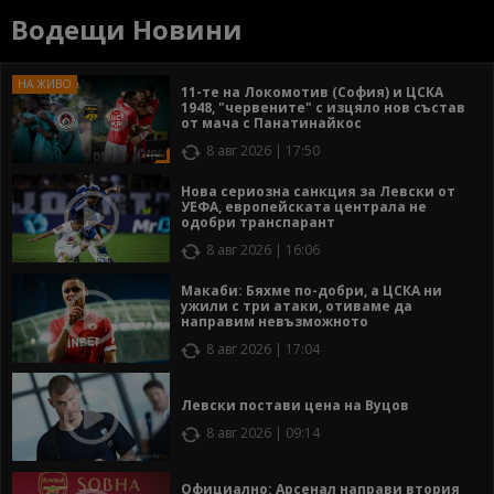
Водещи Новини
11-те на Локомотив (София) и ЦСКА
1948, "червените" с изцяло нов състав
от мача с Панатинайкос
8 авг 2026 | 17:50
Нова сериозна санкция за Левски от
УЕФА, европейската централа не
одобри транспарант
8 авг 2026 | 16:06
Макаби: Бяхме по-добри, а ЦСКА ни
ужили с три атаки, отиваме да
направим невъзможното
8 авг 2026 | 17:04
Левски постави цена на Вуцов
8 авг 2026 | 09:14
Официално: Арсенал направи втория