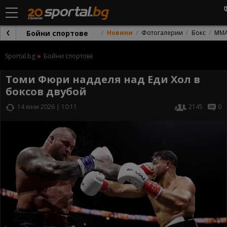
Бойни спортове
Новини
Фотогалерии
Бокс
ММ
Sportal.bg
Бойни спортове
Томи Фюри надделя над Еди Хол в
боксов двубой
14 юни 2026 | 10:11
2145
0