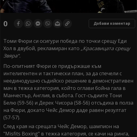
0
Добави коментар
Томи Фюри си осигури победа по точки срещу Еди
Хол в двубой, рекламиран като
„Красавицата срещу
Звяра“.
По-опитният Фюри се придържаше към
интелигентен и тактически план, за да спечели с
неединодушно съдийско решение в демонстративен
мач в тежка категория, който оглави бойна гала в
Манчестър, Англия, в събота. Гост-съдиите Тони
Белю (59-56) и Дерек Чисора (58-56) отсъдиха в полза
на Фюри, докато Чейс Демор даде равен резултат
(57-57).
След края на срещата Чейс Демор, шампион на
"Misfits Boxing" в тежка категория, се качи на ринга,