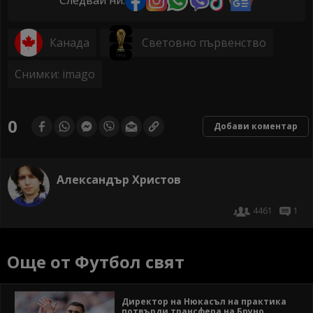
Следвай ни:
Канада
Световно първенство
Снимки: imago
0
Добави коментар
Александър Христов
4461
1
Още от Футбол свят
Директор на Нюкасъл на практика
потвърди трансфера на Бруно