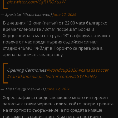
pic.twitter.com/CgR1ROXusW
— Sportstar (@sportstarweb)
June 12, 2026
В днешния 12 юни (петък) от 22:00 часа българско
време “кленовите листа” посрещат Босна и
Херцеговина в мач от група “В” на форума, а малко
повече от час преди първия съдийски сигнал
стадион "БМО Фийлд" в Торонто се превърна в
арена на впечатляващо шоу.
Opening Cermonies
#worldcup2026
#canadasoccer
#canadabosnia
pic.twitter.com/wDGYAP56Vv
— The Dive (@TheDiveYT)
June 12, 2026
Хореографията представляваше много интересен
замисъл с голям червен килим, който покри тревата
на спортното съоръжение, а по средата имаше
постамент в същия цвят. Към него от четирите