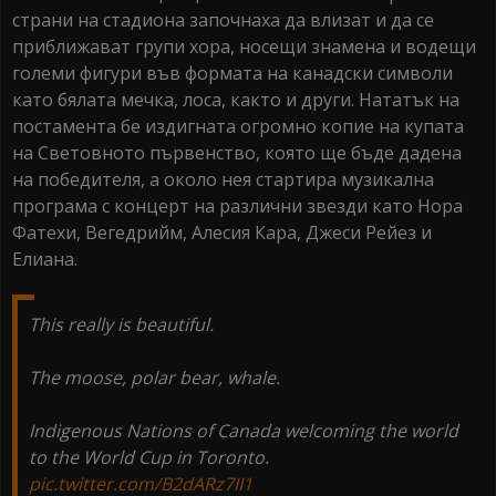
страни на стадиона започнаха да влизат и да се
приближават групи хора, носещи знамена и водещи
големи фигури във формата на канадски символи
като бялата мечка, лоса, както и други. Нататък на
постамента бе издигната огромно копие на купата
на Световното първенство, която ще бъде дадена
на победителя, а около нея стартира музикална
програма с концерт на различни звезди като Нора
Фатехи, Вегедрийм, Алесия Кара, Джеси Рейез и
Елиана.
This really is beautiful.
The moose, polar bear, whale.
Indigenous Nations of Canada welcoming the world
to the World Cup in Toronto.
pic.twitter.com/B2dARz7II1