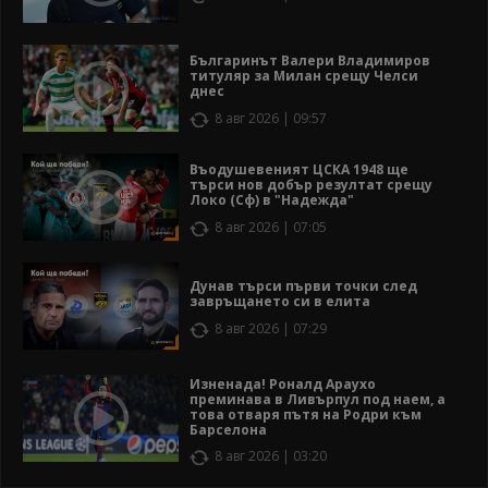
Българинът Валери Владимиров
титуляр за Милан срещу Челси
днес
8 авг 2026 | 09:57
Въодушевеният ЦСКА 1948 ще
търси нов добър резултат срещу
Локо (Сф) в "Надежда"
8 авг 2026 | 07:05
Дунав търси първи точки след
завръщането си в елита
8 авг 2026 | 07:29
Изненада! Роналд Араухо
преминава в Ливърпул под наем, а
това отваря пътя на Родри към
Барселона
8 авг 2026 | 03:20