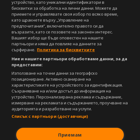
Управление на предпочитания
устройство, като уникални идентификатори в
бисквитки за обработка на лични данни. Можете да
Съдържанието на този уеб сайт и технологиите, използвани в него, са
приемете и управлявате своя избор по всяко време,
под закрила на Закона за авторското право и сродните му права.
като щракнете върху „Управление на
Всички статии, репортажи, интервюта и други текстови, графични и
предпочитания“, включително правото си да
видео материали, публикувани в сайта, са собственост на Агенция
възразите, като се позовете на законен интерес.
Спортал, освен ако изрично е посочено друго. Допуска се
Вашият избор ще бъде оповестен на нашите
публикуване на текстови материали само след писмено съгласие на
партньори и няма да повлияе на данните за
Агенция Спортал, посочване на източника и добавяне на линк към
сърфиране.
Политика за бисквитките
www.sportal.bg. Използването на графични и видео материали,
публикувани в сайта, е строго забранено. Нарушителите ще бъдат
Ние и нашите партньори обработваме данни, за да
санкционирани с цялата строгост на закона.
предоставим:
Използване на точни данни за географско
Свали
БЕЗПЛАТНОТО
приложение за:
позициониране. Активно сканиране на
характеристиките на устройството за идентификация.
iOS
Android
Съхраняване на и/или достъп до информация на
устройство. Персонализирана реклама и съдържание,
Powered by:
измерване на рекламата и съдържанието, проучване на
аудиторията и разработване на услуги.
Списък с партньори (доставчици)
Приемам