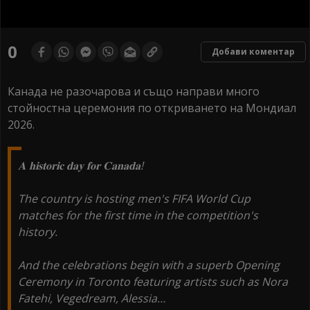
0
seconds
0
Добави коментар
of
0
seconds
Канада не разочарова и също направи много
стойностна церемония по откриването на Мондиал
2026.
𝐀 𝐡𝐢𝐬𝐭𝐨𝐫𝐢𝐜 𝐝𝐚𝐲 𝐟𝐨𝐫 𝐂𝐚𝐧𝐚𝐝𝐚!
The country is hosting men's FIFA World Cup
matches for the first time in the competition's
history.
And the celebrations begin with a superb Opening
Ceremony in Toronto featuring artists such as Nora
Fatehi, Vegedream, Alessia…