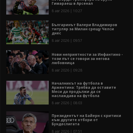
Гимараеш в Арсенал
8 авг 2026 | 10:27
Българинът Валери Владимиров
титуляр за Милан срещу Челси
днес
8 авг 2026 | 09:57
Нови неприятности за Инфантино -
този път се говори за негова
любовница
8 авг 2026 | 09:28
Началникът на футбола в
Аржентина: Трябва да оставите
Меси да продължи да се
наслаждава на футбола
8 авг 2026 | 08:03
Президентът на Байерн с критики
към другите отбори от
Бундеслигата
8 авг 2026 | 07:51