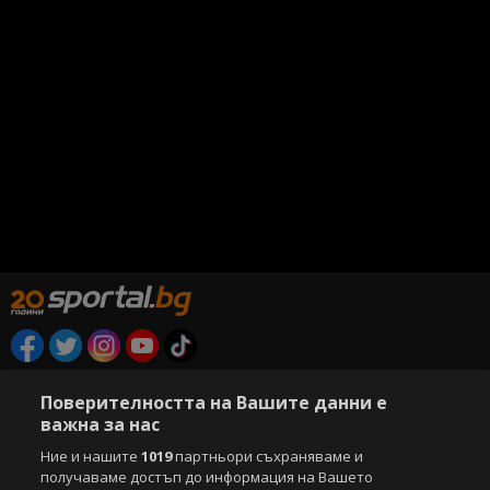
Copyright © 2007-2026 Агенция Спортал. Всички права запазени.
Поверителността на Вашите данни е
Този уебсайт е собственост на
Sportal Media Group
важна за нас
За нас
Екип
За рекламa
Общи условия
Ние и нашите
1019
партньори съхраняваме и
Етични правила на НСС
Лични данни
получаваме достъп до информация на Вашето