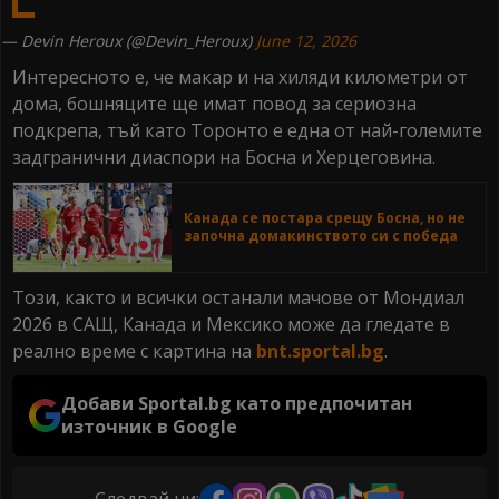
— Devin Heroux (@Devin_Heroux)
June 12, 2026
Интересното е, че макар и на хиляди километри от
дома, бошняците ще имат повод за сериозна
подкрепа, тъй като Торонто е една от най-големите
задгранични диаспори на Босна и Херцеговина.
Канада се постара срещу Босна, но не
започна домакинството си с победа
Този, както и всички останали мачове от Мондиал
2026 в САЩ, Канада и Мексико може да гледате в
реално време с картина на
bnt.sportal.bg
.
Добави Sportal.bg като предпочитан
източник в Google