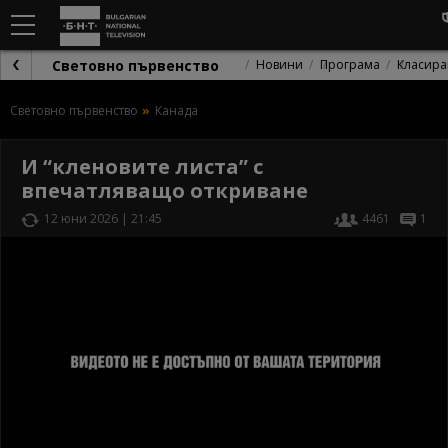
Световно първенство
Новини
Програма
Класира
Световно първенство
Канада
И “кленовите листа” с
впечатляващо откриване
12 юни 2026 | 21:45
4461
1