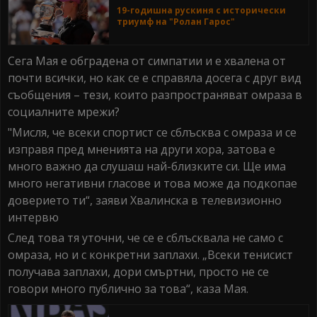
19-годишна рускиня с исторически
триумф на "Ролан Гарос"
Сега Мая е обградена от симпатии и е хвалена от
почти всички, но как се е справяла досега с друг вид
съобщения – тези, които разпространяват омраза в
социалните мрежи?
"Мисля, че всеки спортист се сблъсква с омраза и се
изправя пред мненията на други хора, затова е
много важно да слушаш най-близките си. Ще има
много негативни гласове и това може да подкопае
доверието ти“, заяви Хвалинска в телевизионно
интервю
След това тя уточни, че се е сблъсквала не само с
омраза, но и с конкретни заплахи. „Всеки тенисист
получава заплахи, дори смъртни, просто не се
говори много публично за това“, каза Мая.