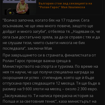
Българин стои зад сензацията на
"Ролан Гарос" Мая Хвалинска
"Всичко започна, когато бях на 17 години. Сега
осъзнавам, че ще има много повече, защото ще
дойдат и много загуби“, отбеляза тя. „Надявам се, че
сега съм достатъчно зряла, за да се справя с тях и да
не слушам тези, чиито съвети никога не бих
последвала“, заключи Мая.
При завръщането си в страната, финалистката от
Ролан Гарос проведе важна среща в
Министерството на спорта и туризма. По време на
нея тя научи, че ще получи специална награда за
скорошния си успех - стипендия, която ще ѝ бъде
отпускана през следващите 12 месеца. Тя ще бъде в
размер на 9 600 злоти на месец – около 2 300 евро.
„Заслужаваш го. Ти написа прекрасна история за
Полша и за световния тенис“, каза министърът на