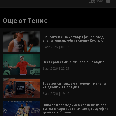
3591
0
Още от Тенис
Швьонтек е на четвъртфинал след
впечатляващ обрат срещу Костюк
9 авг 2026 | 01:32
Нестеров стигна финала в Пловдив
8 авг 2026 | 22:55
Бразилски тандем спечели титлата
на двойки в Пловдив
8 авг 2026 | 19:46
Никола Керемедчиев спечели първа
титла в кариерата си след триумф на
двойки в Полша