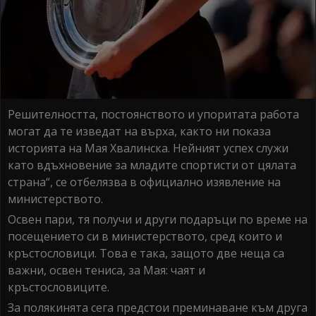
Решителността, постоянството и упоритата работа
могат да те изведат на върха, както ни показа
историята на Мая Хвалинска. Нейният успех служи
като вдъхновение за младите спортисти от цялата
страна“, се отбелязва в официално изявление на
министерството.
Освен пари, тя получи и други подаръци по време на
посещението си в министерството, сред които и
кръстословици. Това е така, защото две неща са
важни, освен тениса, за Мая: чаят и
кръстословиците.
За полякинята сега предстои преминаване към друга