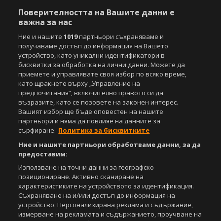
Управление на предпочитания
Поверителността на Вашите данни е
важна за нас
Съдържанието на този уеб сайт и технологиите, използвани в него, са
Ние и нашите
1019
партньори съхраняваме и
под закрила на Закона за авторското право и сродните му права.
Всички статии, репортажи, интервюта и други текстови, графични и
получаваме достъп до информация на Вашето
видео материали, публикувани в сайта, са собственост на Агенция
устройство, като уникални идентификатори в
Спортал, освен ако изрично е посочено друго. Допуска се
бисквитки за обработка на лични данни. Можете да
публикуване на текстови материали само след писмено съгласие на
приемете и управлявате своя избор по всяко време,
Агенция Спортал, посочване на източника и добавяне на линк към
като щракнете върху „Управление на
www.sportal.bg. Използването на графични и видео материали,
предпочитания“, включително правото си да
публикувани в сайта, е строго забранено. Нарушителите ще бъдат
възразите, като се позовете на законен интерес.
санкционирани с цялата строгост на закона.
Вашият избор ще бъде оповестен на нашите
партньори и няма да повлияе на данните за
Свали
БЕЗПЛАТНОТО
приложение за:
сърфиране.
Политика за бисквитките
Ние и нашите партньори обработваме данни, за да
iOS
Android
предоставим:
Използване на точни данни за географско
Powered by:
позициониране. Активно сканиране на
характеристиките на устройството за идентификация.
Съхраняване на и/или достъп до информация на
устройство. Персонализирана реклама и съдържание,
измерване на рекламата и съдържанието, проучване на