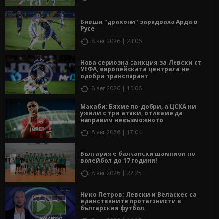
Бивши "дракони" зарадваха Арда в
Русе
8 авг 2026 | 23:06
Нова сериозна санкция за Левски от
УЕФА, европейската централа не
одобри транспарант
8 авг 2026 | 16:06
Макаби: Бяхме по-добри, а ЦСКА ни
ужили с три атаки, отиваме да
направим невъзможното
8 авг 2026 | 17:04
България е балкански шампион по
волейбол до 17 години!
8 авг 2026 | 22:25
Нико Петров: Левски и Веласкес са
единствените протагонисти в
българския футбол