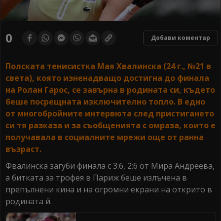
0
Добави коментар
Полската тенисистка Мая Хвалинска (24 г., №21 в
света), която изненадващо достигна до финала
на Ролан Гарос, се завърна в родината си, където
беше посрещната изключително топло. В едно
от многобройните интервюта след пристигането
си тя разказа и за съобщенията с омраза, които е
получавала в социалните мрежи още от ранна
възраст.
Фвалинска загуби финала с 3:6, 2:6 от Мира Андреева,
а битката за трофея в Париж беше излъчена в
препълнени кина и на огромни екрани на открито в
родината й.