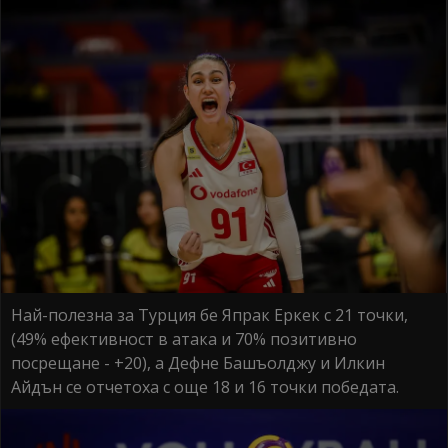
Най-полезна за Турция бе Япрак Еркек с 21 точки,
(49% ефективност в атака и 70% позитивно
посрещане - +20), а Дефне Башъолджу и Илкин
Айдън се отчетоха с още 18 и 16 точки победата.