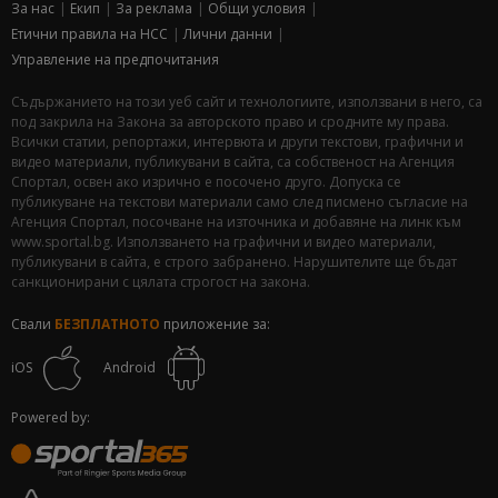
За нас
Екип
За рекламa
Общи условия
Етични правила на НСС
Лични данни
Управление на предпочитания
Съдържанието на този уеб сайт и технологиите, използвани в него, са
под закрила на Закона за авторското право и сродните му права.
Всички статии, репортажи, интервюта и други текстови, графични и
видео материали, публикувани в сайта, са собственост на Агенция
Спортал, освен ако изрично е посочено друго. Допуска се
публикуване на текстови материали само след писмено съгласие на
Агенция Спортал, посочване на източника и добавяне на линк към
www.sportal.bg. Използването на графични и видео материали,
публикувани в сайта, е строго забранено. Нарушителите ще бъдат
санкционирани с цялата строгост на закона.
Свали
БЕЗПЛАТНОТО
приложение за:
iOS
Android
Powered by: