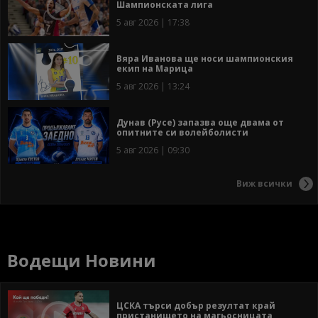
Шампионската лига
5 авг 2026 | 17:38
Вяра Иванова ще носи шампионския
екип на Марица
5 авг 2026 | 13:24
Дунав (Русе) запазва още двама от
опитните си волейболисти
5 авг 2026 | 09:30
Виж всички
Водещи Новини
ЦСКА търси добър резултат край
пристанището на магьосницата