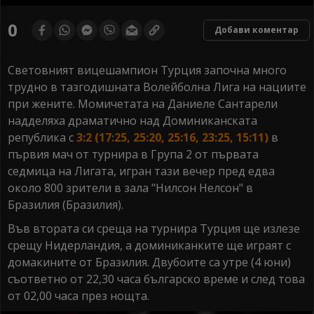
0
seconds
0
Добави коментар
of
0
seconds
Световният вицешампион Турция започна много
трудно в тазгодишната Волейболна Лига на нациите
при жените. Момичетата на Даниеле Сантарели
надделяха драматично над Доминиканската
република с
3:2 (17:25, 25:20, 25:16, 23:25, 15:11)
в
първия мач от турнира в Група 2 от първата
седмица на Лигата, игран тази вечер пред едва
около 800 зрители в зала "Нилсон Нелсон" в
Бразилия (Бразилия).
Във втората си среща на турнира Турция ще излезе
срещу Нидерландия, а доминиканките ще играят с
домакините от Бразилия. Двубоите са утре (4 юни)
съответно от 22,30 часа българско време и след това
от 02,00 часа през нощта.