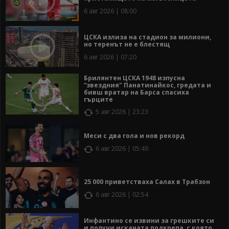
6 авг 2026 | 08:00
ЦСКА излиза на стадион за милиони,
но теренът не е блестящ
6 авг 2026 | 07:20
Брилянтен ЦСКА 1948 изпусна
“звездния" Панатинайкос, гредата и
бивш вратар на Барса спасиха
гърците
5 авг 2026 | 23:23
Меси с два гола и нов рекорд
6 авг 2026 | 05:49
25 000 приветстваха Салах в Трабзон
6 авг 2026 | 02:54
Инфантино се извини за грешките си
и получи исканата подкрепа, с която