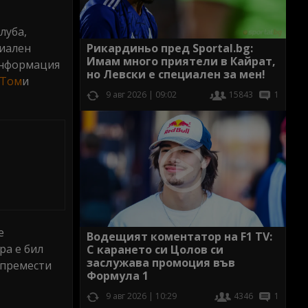
луба,
иален
Рикардиньо пред Sportal.bg:
Имам много приятели в Кайрат,
информация
но Левски е специален за мен!
Том
и
9 авг 2026 | 09:02
15843
1
е
Водещият коментатор на F1 TV:
ра е бил
С карането си Цолов си
заслужава промоция във
е премести
Формула 1
9 авг 2026 | 10:29
4346
1