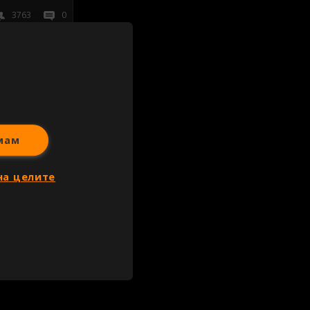
3763
0
иж всички
мам
на целите