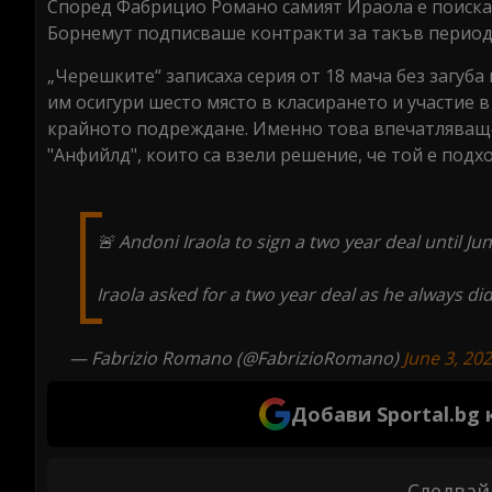
Според Фабрицио Романо самият Ираола е поискал 
Борнемут подписваше контракти за такъв период
„Черешките“ записаха серия от 18 мача без загуба
им осигури шесто място в класирането и участие 
крайното подреждане. Именно това впечатляващ
"Анфийлд", които са взели решение, че той е подх
🚨 Andoni Iraola to sign a two year deal until Ju
Iraola asked for a two year deal as he always d
— Fabrizio Romano (@FabrizioRomano)
June 3, 20
Добави Sportal.bg
Следвай