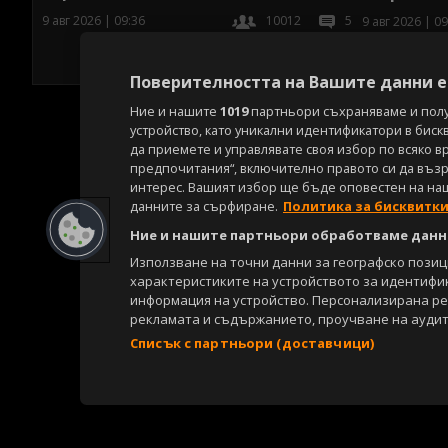
9 авг 2026 | 09:36
10012
5
9 авг 2026 | 09
Поверителността на Вашите данни е 
Ние и нашите
1019
партньори съхраняваме и пол
устройство, като уникални идентификатори в биск
да приемете и управлявате своя избор по всяко в
предпочитания“, включително правото си да възра
интерес. Вашият избор ще бъде оповестен на на
данните за сърфиране.
Политика за бисквитк
Ние и нашите партньори обработваме данни
Използване на точни данни за географско пози
характеристиките на устройството за идентифи
информация на устройство. Персонализирана р
рекламата и съдържанието, проучване на аудит
Списък с партньори (доставчици)