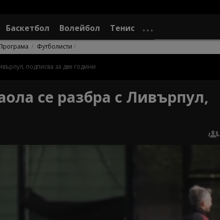
Баскетбол
Волейбол
Тенис
Програма
Футболисти
ивърпул, подписва за две години
аола се разбра с Ливърпул,