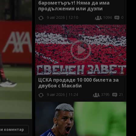
барометърът! Няма да има
продължения или дузпи
9 авг 2026 | 12:10
1094
0
ЦСКА продаде 10 000 билета за
двубоя с Макаби
9 авг 2026 | 11:24
3795
21
и коментар