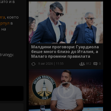
като и в
ига
, което
рпул
в
 на
Малдини проговори: Гуардиола
беше много близо до Италия, а
trategy.
Малаго промени правилата
9 авг 2026 | 11:55
912
0