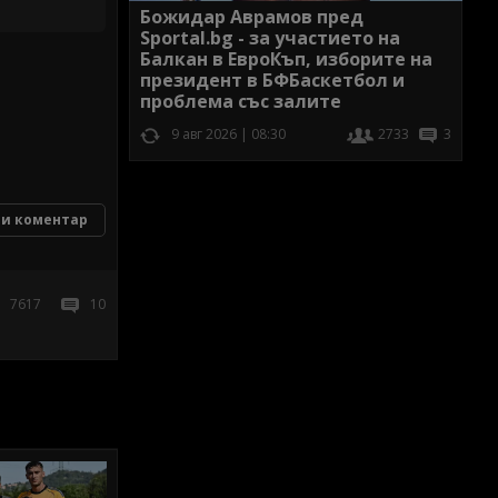
Божидар Аврамов пред
Sportal.bg - за участието на
Балкан в ЕвроКъп, изборите на
президент в БФБаскетбол и
проблема със залите
9 авг 2026 | 08:30
2733
3
и коментар
7617
10