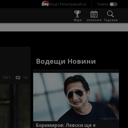
Вход / Регистрирай се
Игри
LiveScore
Търсене
Водещи Новини
7617
10
Боримиров: Левски ще е