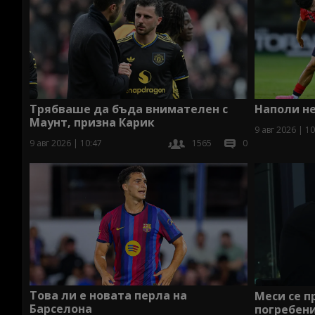
Наполи не
Трябваше да бъда внимателен с
Маунт, призна Карик
9 авг 2026 | 10
9 авг 2026 | 10:47
1565
0
Това ли е новата перла на
Меси се п
Барселона
погребени