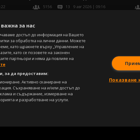
:22
5156
13
9 авг 2026 | 09:16
В
важна за нас
учаваме достъп до информация на Вашето
витки за обработка на лични данни. Можете
реме, като щракнете върху „Управление на
зите, като се позовете на законен
шите партньори и няма да повлияе на
Прие
ите
, за да предоставим:
Показване 
циониране. Активно сканиране на
кация. Съхраняване на и/или достъп до
еклама и съдържание, измерване на
орията и разработване на услуги.