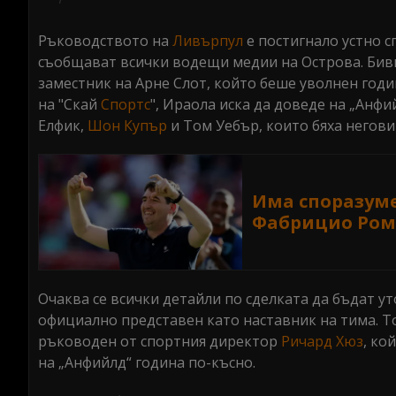
seconds
Volume
0%
Ръководството на
Ливърпул
е постигнало устно 
съобщават всички водещи медии на Острова. Бив
заместник на Арне Слот, който беше уволнен годи
на "Скай
Спортс
", Ираола иска да доведе на „Анф
Елфик,
Шон
Купър
и Том Уебър, които бяха негов
Има споразуме
Фабрицио Ром
Очаква се всички детайли по сделката да бъдат у
официално представен като наставник на тима. То
ръководен от спортния директор
Ричард
Хюз
, ко
на „Анфийлд“ година по-късно.