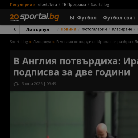
Популярни
»
efbet Лига
ТВ Програма
Sportal.bg
БГ Футбол
Футбол свят
Ливърпул
Новини
Фотогалерии
Класиране
Sportal.bg
Ливърпул
В Англия потвърдиха: Ираола се разбра с Л
В Англия потвърдиха: Ир
подписва за две години
3 юни 2026 | 09:49