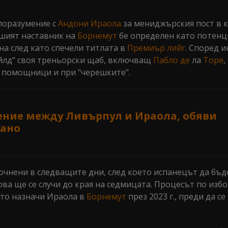
споразумение с
Андони
Ираола
за мениджърския пост в к
шият наставник на
Борнемут
бе определен като потенц
на след като спечели титлата в
Премиър лийг
. Според 
ийлд“ своя треньорски щаб, включващ
Пабло де
ла
Торе
,
и помощници и при "черешките".
ние между Ливърпул и Ираола, обяви
ано
точнени в следващите дни, след което испанецът да бъд
ва ще се случи до края на седмицата. Процесът по избо
йто назначи Ираола в
Борнемут
през 2023 г., преди да с