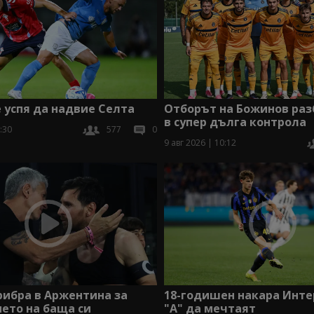
 успя да надвие Селта
Отборът на Божинов раз
в супер дълга контрола
:30
577
0
9 авг 2026 | 10:12
рибра в Аржентина за
18-годишен накара Инте
ето на баща си
"А" да мечтаят