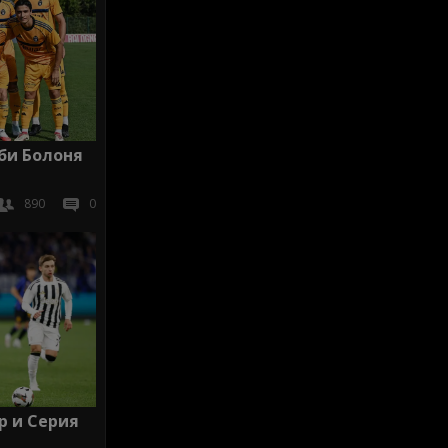
би Болоня
890
0
р и Серия