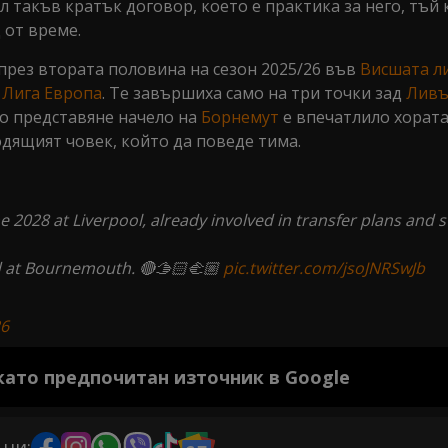
такъв кратък договор, което е практика за него, тъй 
 от време.
 през втората половина на сезон 2025/26 във
Висшата л
в
Лига Европа
. Те завършиха само на три точки зад
Ливъ
о представяне начело на
Борнемут
е впечатлило хората
одящият човек, който да поведе тима.
ne 2028 at Liverpool, already involved in transfer plans and s
id at Bournemouth. 🔴🫱🏻‍🫲🏼
pic.twitter.com/jsoJNRSwJb
26
 като предпочитан източник в Google
 ни: