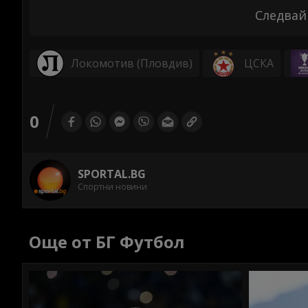
Следвай
Локомотив (Пловдив)
ЦСКА
0
SPORTAL.BG
Спортни новини
Още от БГ Футбол