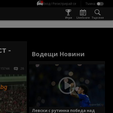
Вход / Регистрирай се
Игри
LiveScore
Търсене
т -
Водещи Новини
15744
28
Левски с рутинна победа над