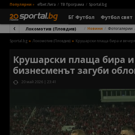
Популярни
»
efbet Лига
ТВ Програма
Sportal.bg
БГ Футбол
Футбол свят
Локомотив (Пловдив)
Новини
Фотогалерии
Sportal.bg
Локомотив (Пловдив)
Крушарски плаща бира и вечеря
Крушарски плаща бира и 
бизнесменът загуби обло
20 май 2026 | 23:41