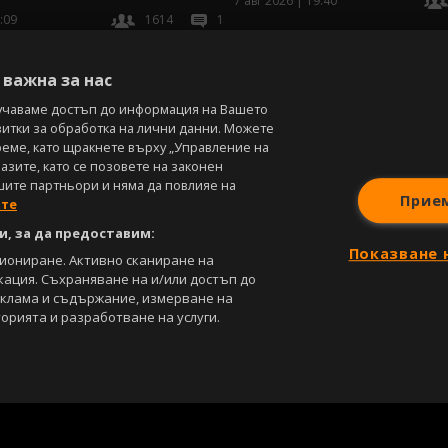
7 авг 2026 | 19:40
:09
1614
1
В
важна за нас
учаваме достъп до информация на Вашето
витки за обработка на лични данни. Можете
реме, като щракнете върху „Управление на
зите, като се позовете на законен
шите партньори и няма да повлияе на
Прие
ите
, за да предоставим:
Показване 
циониране. Активно сканиране на
кация. Съхраняване на и/или достъп до
еклама и съдържание, измерване на
орията и разработване на услуги.