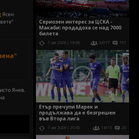
g
Ясен
вете"
Сериозен интерес за ЦСКА -
Макаби: продадоха се над 7000
билета
7 авг 2026 | 18:06
34177
157
вена"
й
исто Янев.
на
Етър пречупи Марек и
продължава да е безгрешен
във Втора лига
7 авг 2026 | 20:40
14173
20