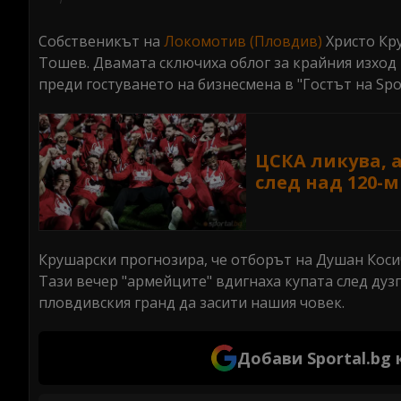
seconds
Volume
0%
Собственикът на
Локомотив (Пловдив)
Христо Кру
Тошев. Двамата сключиха облог за крайния изход
преди гостуването на бизнесмена в "Гостът на Spor
ЦСКА ликува, а
след над 120-
Крушарски прогнозира, че отборът на Душан Косич
Тази вечер "армейците" вдигнаха купата след дузпи
пловдивския гранд да засити нашия човек.
Добави Sportal.bg