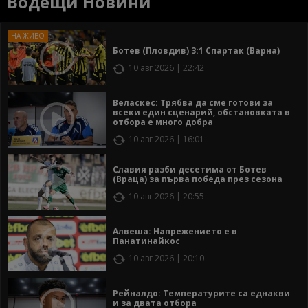
Водещи Новини
Ботев (Пловдив) 3:1 Спартак (Варна)
10 авг 2026 | 22:42
Веласкес: Трябва да сме готови за
всеки един сценарий, обстановката в
отбора е много добра
10 авг 2026 | 16:01
Славия разби десетима от Ботев
(Враца) за първа победа през сезона
10 авг 2026 | 20:55
Алвеша: Напрежението е в
Панатинайкос
10 авг 2026 | 20:10
Рейналдо: Температурите са еднакви
и за двата отбора