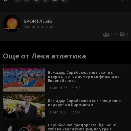
SPORTAL.BG
Спортни новини
619
0
Още от Лека атлетика
Божидар Саръбоюков ще скача с
втори стартов номер във финала на
Европейското
10 авг 2026 | 21:52
Божидар Саръбоюков със специална
подкрепа в Бирмингам
10 авг 2026 | 15:24
Саръбоюков пред Sportal.bg: Беше
хубава квалификация, но утре е