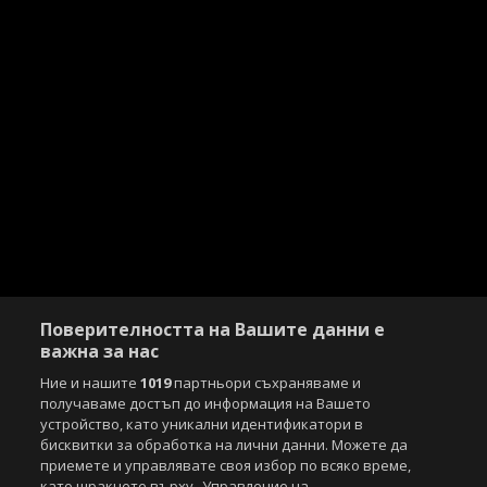
Поверителността на Вашите данни е
важна за нас
Ние и нашите
1019
партньори съхраняваме и
получаваме достъп до информация на Вашето
устройство, като уникални идентификатори в
бисквитки за обработка на лични данни. Можете да
приемете и управлявате своя избор по всяко време,
като щракнете върху „Управление на