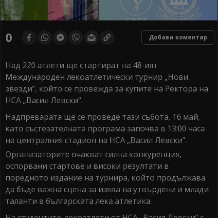
0
Добави коментар
Над 220 атлети ще стартират на 48-ият
Международен лекоатлетически турнир „Нови
звезди“, който се провежда за купите на Ректора на
НСА „Васил Левски“.
Надпреварата ще се проведе тази събота, 16 май,
като състезателната програма започва в 13:00 часа
на централния стадион на НСА „Васил Левски“.
Организаторите очакват силна конкуренция,
оспорвани стартове и високи резултати в
поредното издание на турнира, който продължава
да бъде важна сцена за изява на утвърдени и млади
таланти в българската лека атлетика.
На студентите-лекоатлети от НСА „Васил Левски“ с