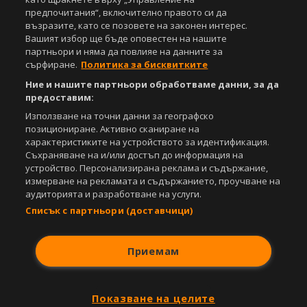
предпочитания“, включително правото си да
Copyright © 2007-2026 Агенция Спортал. Всички права запазени.
възразите, като се позовете на законен интерес.
Този уебсайт е собственост на
Sportal Media Group
Вашият избор ще бъде оповестен на нашите
партньори и няма да повлияе на данните за
За нас
Екип
За рекламa
Общи условия
сърфиране.
Политика за бисквитките
Етични правила на НСС
Лични данни
Ние и нашите партньори обработваме данни, за да
Управление на предпочитания
предоставим:
Съдържанието на този уеб сайт и технологиите, използвани в него, са
Използване на точни данни за географско
под закрила на Закона за авторското право и сродните му права.
позициониране. Активно сканиране на
Всички статии, репортажи, интервюта и други текстови, графични и
характеристиките на устройството за идентификация.
видео материали, публикувани в сайта, са собственост на Агенция
Съхраняване на и/или достъп до информация на
Спортал, освен ако изрично е посочено друго. Допуска се
устройство. Персонализирана реклама и съдържание,
публикуване на текстови материали само след писмено съгласие на
измерване на рекламата и съдържанието, проучване на
Агенция Спортал, посочване на източника и добавяне на линк към
аудиторията и разработване на услуги.
www.sportal.bg. Използването на графични и видео материали,
Списък с партньори (доставчици)
публикувани в сайта, е строго забранено. Нарушителите ще бъдат
санкционирани с цялата строгост на закона.
Приемам
Свали
БЕЗПЛАТНОТО
приложение за:
iOS
Android
Показване на целите