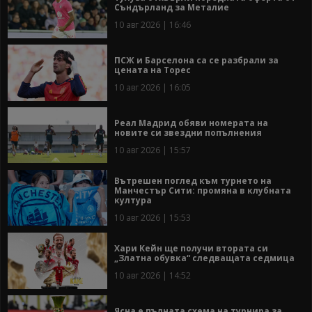
Съндърланд за Металие
10 авг 2026 | 16:46
ПСЖ и Барселона са се разбрали за
цената на Торес
10 авг 2026 | 16:05
Реал Мадрид обяви номерата на
новите си звездни попълнения
10 авг 2026 | 15:57
Вътрешен поглед към турнето на
Манчестър Сити: промяна в клубната
култура
10 авг 2026 | 15:53
Хари Кейн ще получи втората си
„Златна обувка“ следващата седмица
10 авг 2026 | 14:52
Ясна е пълната схема на турнира за