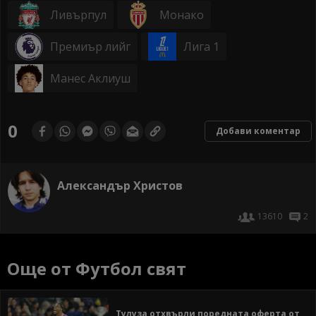
Ливърпул
Монако
Премиър лийг
Лига 1
Манес Аклиуш
0
Добави коментар
Александър Христов
13610
2
Още от Футбол свят
Тулуза отхвърли поредната оферта от