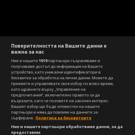
Поверителността на Вашите данни е
важна за нас
Ние и нашите
1019
партньори съхраняваме и
Copyright © 2007-2026 Агенция Спортал. Всички права запазени.
получаваме достъп до информация на Вашето
Този уебсайт е собственост на
Sportal Media Group
устройство, като уникални идентификатори в
бисквитки за обработка на лични данни. Можете да
За нас
Екип
За рекламa
Общи условия
приемете и управлявате своя избор по всяко време,
като щракнете върху „Управление на
Етични правила на НСС
Лични данни
предпочитания“, включително правото си да
Управление на предпочитания
възразите, като се позовете на законен интерес.
Вашият избор ще бъде оповестен на нашите
Съдържанието на този уеб сайт и технологиите, използвани в него, са
партньори и няма да повлияе на данните за
под закрила на Закона за авторското право и сродните му права.
сърфиране.
Политика за бисквитките
Всички статии, репортажи, интервюта и други текстови, графични и
видео материали, публикувани в сайта, са собственост на Агенция
Ние и нашите партньори обработваме данни, за да
Спортал, освен ако изрично е посочено друго. Допуска се
предоставим: