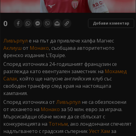
0
Добави коментар
Ливърпул
е на път да привлече халфа Магнес
Аклиуш
от
Монако
, съобщава авторитетното
френско издание L’Equipe.
Според източника 24-годишният французин се
разглежда като евентуален заместник на
Мохамед
Салах
, който ще напусне английския клуб със
свободен трансфер след края на настоящата
кампания.
Според източника от
Ливърпул
не са обезпокоени
от искането на
Монако
за 50 млн. евро за играча.
Мърсисайдци обаче може да се сблъскат с
конкуренцията на
Тотнъм
, ако лондончани спечелят
надлъгването с градския съперник
Уест Хам
за