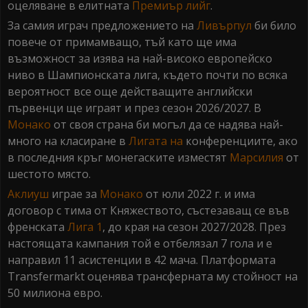
оцеляване в елитната
Премиър лийг
.
За самия играч предложението на
Ливърпул
би било
повече от примамващо, тъй като ще има
възможност за изява на най-високо европейско
ниво в Шампионската лига, където почти по всяка
вероятност все още действащите английски
първенци ще играят и през сезон 2026/2027. В
Монако
от своя страна би могъл да се надява най-
много на класиране в
Лигата на
конференциите, ако
в последния кръг монегаските изместят
Марсилия
от
шестото място.
Аклиуш
играе за
Монако
от юли 2022 г. и има
договор с тима от Княжеството, състезаващ се във
френската
Лига 1
, до края на сезон 2027/2028. През
настоящата кампания той е отбелязал 7 гола и е
направил 11 асистенции в 42 мача. Платформата
Transfermarkt оценява трансферната му стойност на
50 милиона евро.