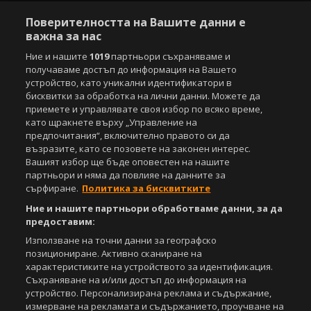
Поверителността на Вашите данни е
важна за нас
Copyright © 2007-2026 Агенция Спортал. Всички права запазени.
Този уебсайт е собственост на
Sportal Media Group
Ние и нашите
1019
партньори съхраняваме и
получаваме достъп до информация на Вашето
За нас
Екип
За рекламa
Общи условия
устройство, като уникални идентификатори в
Етични правила на НСС
Лични данни
бисквитки за обработка на лични данни. Можете да
Управление на предпочитания
приемете и управлявате своя избор по всяко време,
като щракнете върху „Управление на
Съдържанието на този уеб сайт и технологиите, използвани в него, са
предпочитания“, включително правото си да
под закрила на Закона за авторското право и сродните му права.
възразите, като се позовете на законен интерес.
Всички статии, репортажи, интервюта и други текстови, графични и
Вашият избор ще бъде оповестен на нашите
видео материали, публикувани в сайта, са собственост на Агенция
партньори и няма да повлияе на данните за
Спортал, освен ако изрично е посочено друго. Допуска се
сърфиране.
Политика за бисквитките
публикуване на текстови материали само след писмено съгласие на
Агенция Спортал, посочване на източника и добавяне на линк към
Ние и нашите партньори обработваме данни, за да
www.sportal.bg. Използването на графични и видео материали,
предоставим:
публикувани в сайта, е строго забранено. Нарушителите ще бъдат
Използване на точни данни за географско
санкционирани с цялата строгост на закона.
позициониране. Активно сканиране на
характеристиките на устройството за идентификация.
Свали
БЕЗПЛАТНОТО
приложение за:
Съхраняване на и/или достъп до информация на
устройство. Персонализирана реклама и съдържание,
iOS
Android
измерване на рекламата и съдържанието, проучване на