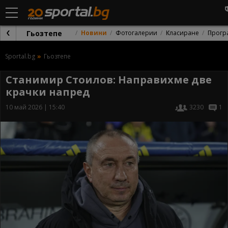
Гьозтепе
Новини
Фотогалерии
Класиране
Прогр
Sportal.bg
Гьозтепе
Станимир Стоилов: Направихме две
крачки напред
10 май 2026 | 15:40
3230
1