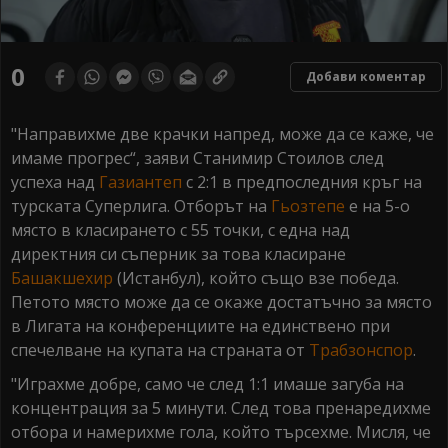
0
Добави коментар
"Направихме две крачки напред, може да се каже, че
имаме прогрес“, заяви Станимир Стоилов след
успеха над
Газиантеп
с 2:1 в предпоследния кръг на
турската Суперлига. Отборът на
Гьозтепе
е на 5-о
място в класирането с 55 точки, с една над
директния си съперник за това класиране
Башакшехир
(Истанбул), който също взе победа.
Петото място може да се окаже достатъчно за място
в Лигата на конференциите на единствено при
спечелване на купата на страната от
Трабзонспор
.
"Играхме добре, само че след 1:1 имаше загуба на
концентрация за 5 минути. След това пренаредихме
отбора и намерихме гола, който търсехме. Мисля, че