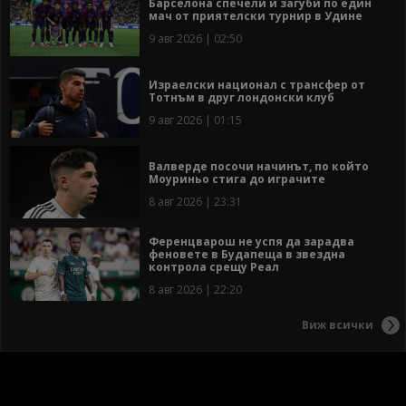
Барселона спечели и загуби по един
мач от приятелски турнир в Удине
9 авг 2026 | 02:50
Израелски национал с трансфер от
Тотнъм в друг лондонски клуб
9 авг 2026 | 01:15
Валверде посочи начинът, по който
Моуриньо стига до играчите
8 авг 2026 | 23:31
Ференцварош не успя да зарадва
феновете в Будапеща в звездна
контрола срещу Реал
8 авг 2026 | 22:20
Виж всички