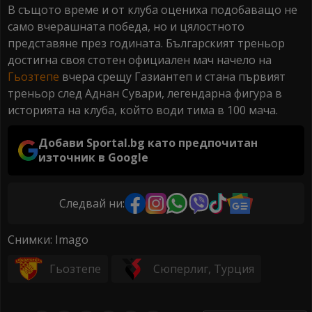
В същото време и от клуба оцениха подобаващо не
само вчерашната победа, но и цялостното
представяне през годината. Българският треньор
достигна своя стотен официален мач начело на
Гьозтепе
вчера срещу Газиантеп и стана първият
треньор след Аднан Сувари, легендарна фигура в
историята на клуба, който води тима в 100 мача.
Добави Sportal.bg като предпочитан
източник в Google
Следвай ни:
Снимки: Imago
Гьозтепе
Сюперлиг, Турция