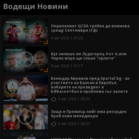
Водещи Новини
Окриленият ЦСКА трябва да внимава
срещу Септември (Сф)
9 авг 2026 | 07:28
Ще запише ли Лудогорец 4 от 4, или
Черно море ще спъне "орлите"
9 авг 2026 | 07:17
Божидар Аврамов пред Sportal.bg - за
участието на Балкан в ЕвроКъп,
изборите на президент в
БФБаскетбол и проблема със залите
9 авг 2026 | 08:30
Защо в Премиър лийг има рекорден
брой нови мениджъри
9 авг 2026 | 08:20