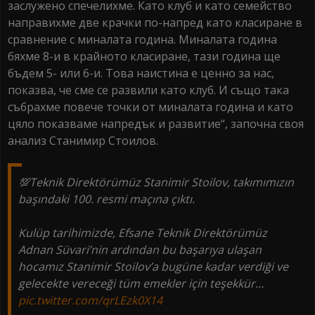
заслужено спечелихме. Като клуб и като семейство
направихме две крачки по-напред като класиране в
сравнение с миналата година. Миналата година
бяхме 8-и в крайното класиране, тази година ще
бъдем 5- или 6-и. Това наистина е ценно за нас,
показва, че сме се развили като клуб. И също така
събрахме повече точки от миналата година и като
цяло показваме напредък и развитие“, започна своя
анализ Станимир Стоилов.
💯Teknik Direktörümüz Stanimir Stoilov, takımımızın
başındaki 100. resmi maçına çıktı.
Kulüp tarihimizde, Efsane Teknik Direktörümüz
Adnan Süvari’nin ardından bu başarıya ulaşan
hocamız Stanimir Stoilov’a bugüne kadar verdiği ve
gelecekte vereceği tüm emekler için teşekkür…
pic.twitter.com/qrLEzk0X14