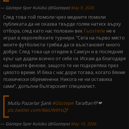
— Göztepe Spor Kulübü (@Goztepe)
May 9, 2026
След това той помоли чрез медиите помоли
публиката да не оказва твърде голям натиск върху
отбора, след като нас половин век
Гьозтепе
не е
играл в европейските турнири. "Сега на първо място
моите футболисти трябва да се възстановят много
добре. След това ще отидем в Самсун и в последния
кръг ще дадем всичко от себе си. Искам да благодаря
на нашите фенове, защото те ни подкрепяха през
цялото време. И бяха с нас дори тогава, когато бяхме
психически обременени. Никога не ни оставиха
сами“, допълни българският специалист.
Mutlu Pazarlar Şanlı
#Göztepe
Taraftarı💛❤
pic.twitter.com/I6eUN4YsQf
— Göztepe Spor Kulübü (@Goztepe)
May 10, 2026