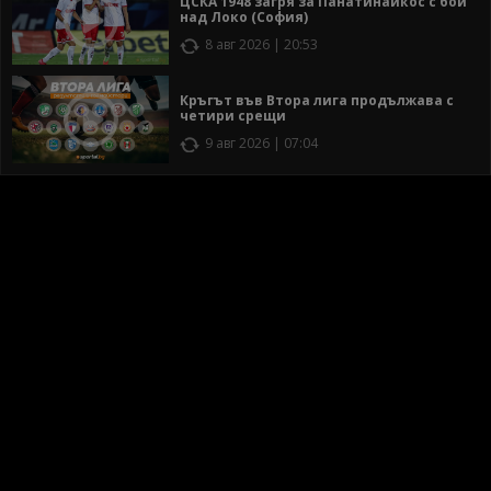
ЦСКА 1948 загря за Панатинайкос с бой
над Локо (София)
8 авг 2026 | 20:53
Кръгът във Втора лига продължава с
четири срещи
9 авг 2026 | 07:04