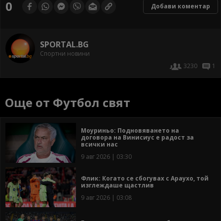
0
Добави коментар
SPORTAL.BG
Спортни новини
3230
1
Още от Футбол свят
Моуриньо: Подновяването на
договора на Винисиус е радост за
всички нас
9 авг 2026 | 03:30
Флик: Когато се сбогувах с Араухо, той
изглеждаше щастлив
9 авг 2026 | 03:08