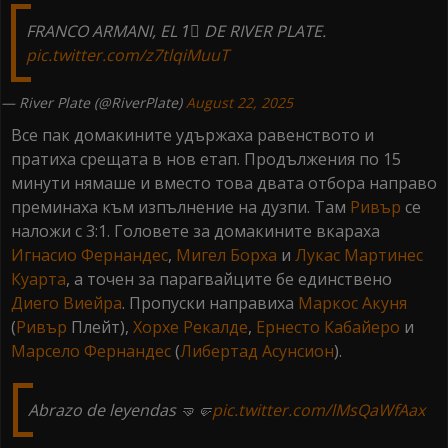
FRANCO ARMANI, EL 1⃣ DE RIVER PLATE.
pic.twitter.com/z7tlqiMuuT
— River Plate (@RiverPlate)
August 22, 2025
Все пак домакините удържаха равенството и
пратиха срещата в нов етап. Продължения по 15
минути нямаше и вместо това двата отбора направо
преминаха към изпълнение на дузпи. Там
Ривър
се
наложи с 3:1. Головете за домакините вкараха
Игнасио Фернандес
,
Мигел Борха
и
Лукас Мартинес
Куарта
, а точен за парагвайците бе единствено
Диего Виейра
. Пропуски направиха
Маркос Акуня
(
Ривър
Плейт),
Хорхе
Рекалде
,
Ернесто Кабайеро
и
Марсело Фернандес
(
Либертад Асунсион
).
Abrazo de leyendas 🤜🤛
pic.twitter.com/lMsQaWfAax