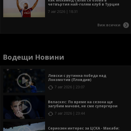
Как Мохамед Салах се озова в
четвъртия най-голям клуб в Турция
7 авг 2026 | 18:31
Виж всички
Водещи Новини
Левски с рутинна победа над
Локомотив (Пловдив)
7 авг 2026 | 23:07
Веласкес: По време на сезона ще
загубим мачове, не сме супергерои
7 авг 2026 | 23:44
Сериозен интерес за ЦСКА - Макаби: