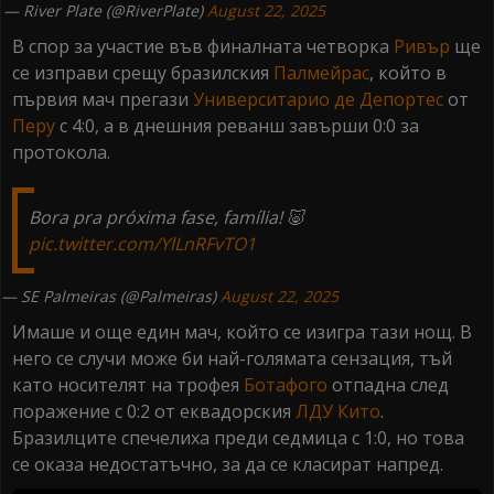
— River Plate (@RiverPlate)
August 22, 2025
В спор за участие във финалната четворка
Ривър
ще
се изправи срещу бразилския
Палмейрас
, който в
първия мач прегази
Университарио де Депортес
от
Перу
с 4:0, а в днешния реванш завърши 0:0 за
протокола.
Bora pra próxima fase, família! 🐷
pic.twitter.com/YlLnRFvTO1
— SE Palmeiras (@Palmeiras)
August 22, 2025
Имаше и още един мач, който се изигра тази нощ. В
него се случи може би най-голямата сензация, тъй
като носителят на трофея
Ботафого
отпадна след
поражение с 0:2 от еквадорския
ЛДУ Кито
.
Бразилците спечелиха преди седмица с 1:0, но това
се оказа недостатъчно, за да се класират напред.