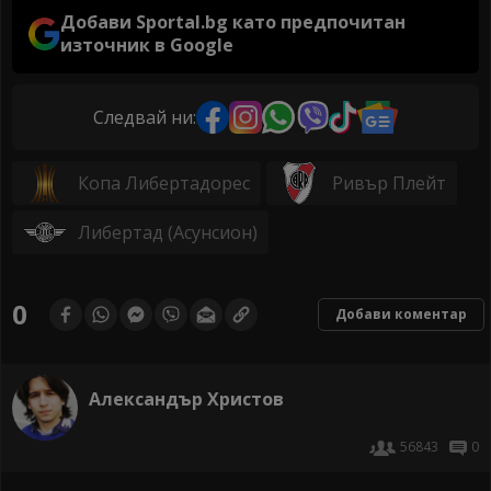
Добави Sportal.bg като предпочитан
източник в Google
Следвай ни:
Копа Либертадорес
Ривър Плейт
Либертад (Асунсион)
0
Добави коментар
Александър Христов
56843
0