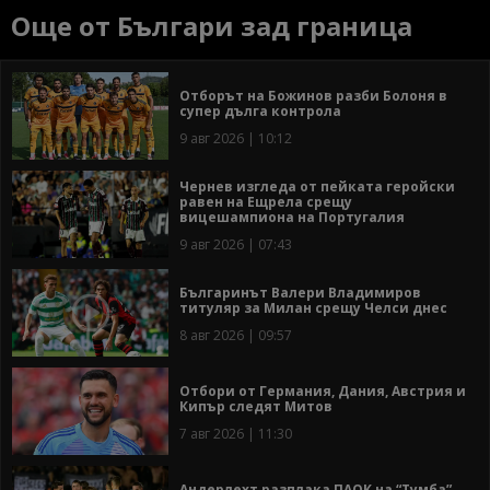
Още от Българи зад граница
Отборът на Божинов разби Болоня в
супер дълга контрола
9 авг 2026 | 10:12
Чернев изгледа от пейката геройски
равен на Ещрела срещу
вицешампиона на Португалия
9 авг 2026 | 07:43
Българинът Валери Владимиров
титуляр за Милан срещу Челси днес
8 авг 2026 | 09:57
Отбори от Германия, Дания, Австрия и
Кипър следят Митов
7 авг 2026 | 11:30
Андерлехт разплака ПАОК на “Тумба”