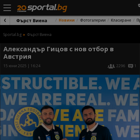
Фърст Виена
Новини
Фотогалерии
Класиране
П
Sportal.bg
Фърст Виена
Александър Гицов с нов отбор в
Австрия
15 юни 2025 | 16:24
2296
1