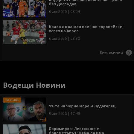
без Десподов
6 авг 2026 | 23:54
Краев с цял мач при нов европейски
успех на Апоел
6 авг 2026 | 23:30
Виж всички
Водещи Новини
11-те на Черно море и Лудогорец
9 авг 2026 | 17:49
Боримиров: Левски ще е
барометърът! Няма да има