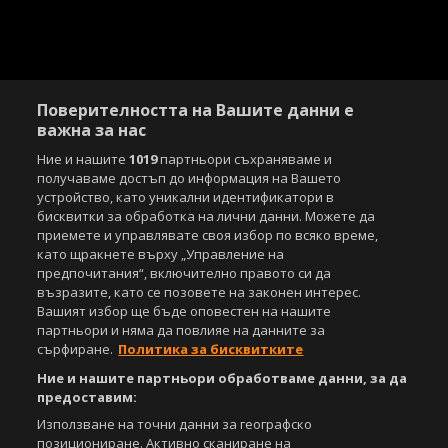
Поверителността на Вашите данни е
важна за нас
Ние и нашите
1019
партньори съхраняваме и
получаваме достъп до информация на Вашето
устройство, като уникални идентификатори в
бисквитки за обработка на лични данни. Можете да
приемете и управлявате своя избор по всяко време,
като щракнете върху „Управление на
предпочитания“, включително правото си да
възразите, като се позовете на законен интерес.
Copyright © 2007-2026 Агенция Спортал. Всички права запазени.
Вашият избор ще бъде оповестен на нашите
Този уебсайт е собственост на
Sportal Media Group
партньори и няма да повлияе на данните за
сърфиране.
Политика за бисквитките
За нас
Екип
За рекламa
Общи условия
Ние и нашите партньори обработваме данни, за да
Етични правила на НСС
Лични данни
предоставим:
Управление на предпочитания
Използване на точни данни за географско
позициониране. Активно сканиране на