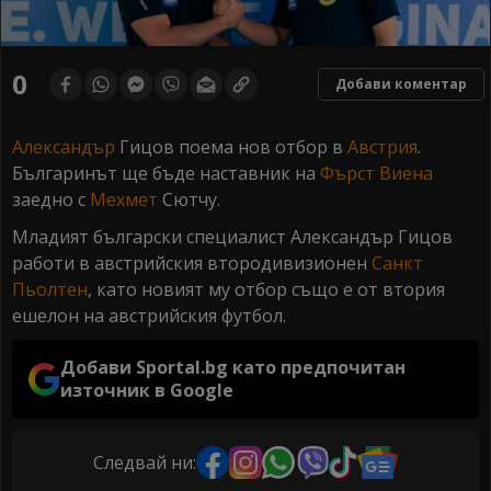
0
Добави коментар
Александър
Гицов поема нов отбор в
Австрия
.
Българинът ще бъде наставник на
Фърст Виена
заедно с
Мехмет
Сютчу.
Младият български специалист Александър Гицов
работи в австрийския втородивизионен
Санкт
Пьолтен
, като новият му отбор също е от втория
ешелон на австрийския футбол.
Добави Sportal.bg като предпочитан
източник в Google
Следвай ни: