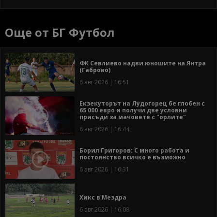
Още от БГ Футбол
ФК Севлиево надви юношите на Янтра
(Габрово)
6 авг 2026 | 16:51
Екзекуторът на Лудогорец бе глобен с
65 000 евро и получи две условни
присъди за мачовете с "орлите"
6 авг 2026 | 16:44
Борил Григоров: С много работа и
постоянство всичко е възможно
6 авг 2026 | 16:31
Хикс в Мездра
6 авг 2026 | 16:08