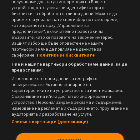
получаваме достъп до информация на Вашето
Управление на предпочитания
устройство, като уникални идентификатори в
бисквитки за обработка на лични данни. Можете да
Съдържанието на този уеб сайт и технологиите, използвани в него, са
приемете и управлявате своя избор по всяко време,
под закрила на Закона за авторското право и сродните му права.
като щракнете върху „Управление на
Всички статии, репортажи, интервюта и други текстови, графични и
видео материали, публикувани в сайта, са собственост на Агенция
предпочитания“, включително правото си да
Спортал, освен ако изрично е посочено друго. Допуска се
възразите, като се позовете на законен интерес.
публикуване на текстови материали само след писмено съгласие на
Вашият избор ще бъде оповестен на нашите
Агенция Спортал, посочване на източника и добавяне на линк към
партньори и няма да повлияе на данните за
www.sportal.bg. Използването на графични и видео материали,
сърфиране.
Политика за бисквитките
публикувани в сайта, е строго забранено. Нарушителите ще бъдат
Ние и нашите партньори обработваме данни, за да
санкционирани с цялата строгост на закона.
предоставим:
Свали
БЕЗПЛАТНОТО
приложение за:
Използване на точни данни за географско
позициониране. Активно сканиране на
iOS
Android
характеристиките на устройството за идентификация.
Съхраняване на и/или достъп до информация на
устройство. Персонализирана реклама и съдържание,
Powered by:
измерване на рекламата и съдържанието, проучване на
аудиторията и разработване на услуги.
Списък с партньори (доставчици)