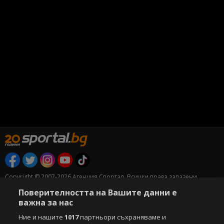
Copyright © 2007-2026 Агенция Спортал. Всички права запазени.
Този уебсайт е собственост на
Sportal Media Group
Поверителността на Вашите данни е
важна за нас
За нас
Екип
За рекламa
Общи условия
Етични правила на НСС
Лични данни
Ние и нашите
1017
партньори съхраняваме и