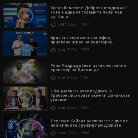
Хулио Веласкес: Добрата кондиция?
Това е една от големите лъжи във
футбола
6 авг 2026 | 13:47
Арда със сериозен трансфер,
привлече играч на Лудогорец
6 авг 2026 | 17:33
Реал Мадрид обяви изключителния
трансфер на Диоманде
6 авг 2026 | 17:06
Официално: Салах подписа, а
Трабзонспор обяви всички финансови
условия
6 авг 2026 | 15:37
Левски и Кайрат разполагат с две от
най-силните оръжия при дузпите
6 авг 2026 | 15:06