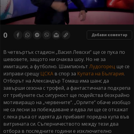
0
seconds
0
Добави коментар
of
0
seconds
В четвъртък стадион „Васил Левски“ ще се пука по
шевовете, защото ни очаква шоу. Но не за
имитации, а футболно. Шампионът
Лудогорец
ще се
изправи срещу
ЦСКА
в спор за
Купата на България
.
Отборът на Александър Томаш има шанс да
завърши сезона с трофей, а фантастичната подкрепа
от трибуните със сигурност ще подейства безкрайно
мотивиращо на „червените“. „Орлите“ обаче изобщо
не са лесни за побеждаване и едва ли ще се откажат
с лека ръка от идеята да прибавят поредна купа във
витрината си. Съперничеството между тези два
отбора в последните години е изключително