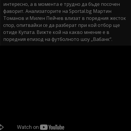
интересно, а в момента е трудно да бъде посочен
фаворит. Анализаторите на Sportal.bg Мартин
Томанов и Милен Пейчев влизат в поредния жесток
спор, опитвайки се да разберат при кой отбор ще
отиде Купата. Вижте кой на какво мнение е в
поредния епизод на футболното шоу „Вабанк“.