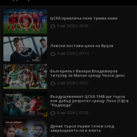
ЦСКА привлича поне трима нови
8 авг 2026 | 09:05
Левски постави цена на Вуцов
8 авг 2026 | 09:14
Българинът Валери Владимиров
титуляр за Милан срещу Челси днес
8 авг 2026 | 09:57
Въодушевеният ЦСКА 1948 ще търси
нов добър резултат срещу Локо (Сф) в
"Надежда"
8 авг 2026 | 07:05
Дунав търси първи точки след
завръщането си в елита