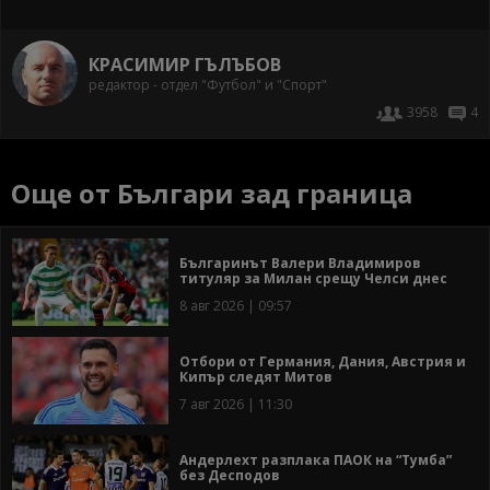
КРАСИМИР ГЪЛЪБОВ
редактор - отдел "Футбол" и "Спорт"
3958
4
Още от Българи зад граница
Българинът Валери Владимиров
титуляр за Милан срещу Челси днес
8 авг 2026 | 09:57
Отбори от Германия, Дания, Австрия и
Кипър следят Митов
7 авг 2026 | 11:30
Андерлехт разплака ПАОК на “Тумба”
без Десподов