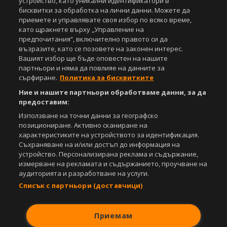
устройство, като уникални идентификатори в
Copyright © 2007-2026 Агенция Спортал. Всички права запазени.
бисквитки за обработка на лични данни. Можете да
Този уебсайт е собственост на
Sportal Media Group
приемете и управлявате своя избор по всяко време,
като щракнете върху „Управление на
За нас
Екип
За рекламa
Общи условия
предпочитания“, включително правото си да
Етични правила на НСС
Лични данни
възразите, като се позовете на законен интерес.
Вашият избор ще бъде оповестен на нашите
Управление на предпочитания
партньори и няма да повлияе на данните за
сърфиране.
Политика за бисквитките
Съдържанието на този уеб сайт и технологиите, използвани в него, са
под закрила на Закона за авторското право и сродните му права.
Ние и нашите партньори обработваме данни, за да
Всички статии, репортажи, интервюта и други текстови, графични и
предоставим:
видео материали, публикувани в сайта, са собственост на Агенция
Спортал, освен ако изрично е посочено друго. Допуска се
Използване на точни данни за географско
публикуване на текстови материали само след писмено съгласие на
позициониране. Активно сканиране на
Агенция Спортал, посочване на източника и добавяне на линк към
характеристиките на устройството за идентификация.
www.sportal.bg. Използването на графични и видео материали,
Съхраняване на и/или достъп до информация на
публикувани в сайта, е строго забранено. Нарушителите ще бъдат
устройство. Персонализирана реклама и съдържание,
санкционирани с цялата строгост на закона.
измерване на рекламата и съдържанието, проучване на
аудиторията и разработване на услуги.
Свали
БЕЗПЛАТНОТО
приложение за:
Списък с партньори (доставчици)
iOS
Android
Приемам
Powered by: