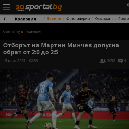
Краковия
Новини
Фотогалерии
Класиране
Прог
Sportal.bg
Краковия
Отборът на Мартин Минчев допусна
обрат от 2:0 до 2:5
15 март 2025 | 02:59
3958
4