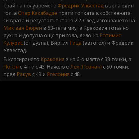
край на полувремето
Фредрик Улвестад
върна един
гол, а
Отар Какабадзе
прати топката в собствената
си врата и резултатът стана 2:2. След изгонването на
Мик ван Бюрен
в 63-тата миута Краковия тотално
рухна и допусна още три гола, дело на
Ефтимис
Кулурис
(от дузпа), Виргил
Гица
(автогол) и Фредрик
Улвестад.
В класирането
Краковия
е на 6-о място с 38 точки, а
Погон
е 4-ти с 43. Начело е
Лех (Познан)
с 50 точки,
пред
Ракув
с 49 и
Ягелония
с 48.