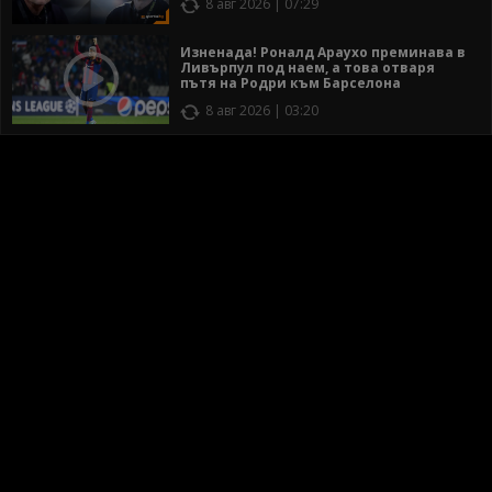
8 авг 2026 | 07:29
Изненада! Роналд Араухо преминава в
Ливърпул под наем, а това отваря
пътя на Родри към Барселона
8 авг 2026 | 03:20