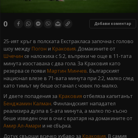
0
Добави коментар
25-ият кръг в полската Екстракласа започна с голово
шоу между
Погон
и
Краковия
. Домакините от
Шчечин
се наложиха с 5:2, въпреки че още в 11-тата
минута изоставаха с два гола. За Краковия като
резерва се появи
Мартин Минчев
. Българският
национал влезе в 71-вата минута при 2:2, малко след
като тимът му беше останал с човек по-малко.
И двете попадения за
Краковия
отбеляза капитанът
Бенджамин Калман
. Финландският нападател
реализира дузпа в 5-ата минута, а малко по-късно
беше изведен очи в очи с вратаря на домакините от
Амир Ал-Амари
и не сбърка.
Дотук свърши всичко хубаво за
Краковия
. В самия