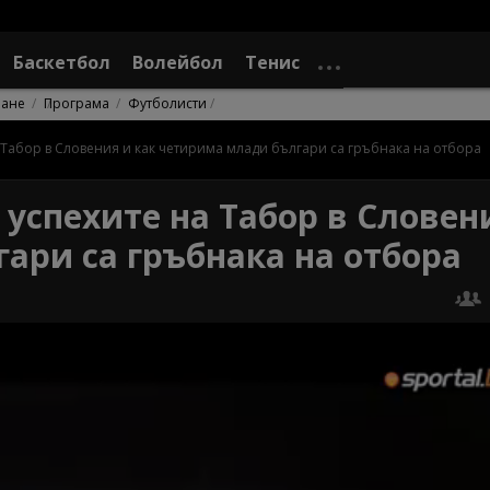
Баскетбол
Волейбол
Тенис
ране
Програма
Футболисти
 Табор в Словения и как четирима млади българи са гръбнака на отбора
успехите на Табор в Словен
ари са гръбнака на отбора