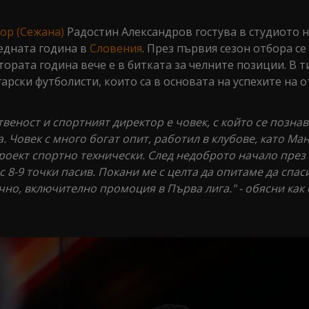
ор (Сежана)
Радостин Александров гостува в студиото на
ледната година в
Словения
. През първия сезон отбора се
втората година вече е в битката за челните позиции. В 
рски футболисти, които са в основата на успехите на о
веност и спортният директор е човек, с който се позна
. Човек с много богат опит, работил в клубове, като Ма
роект спортно технически. След недоброто начало през
 8-9 точки пасив. Покани ме с целта да опитаме да спа
чно, включително промоция в Първа лига." - обясни как 