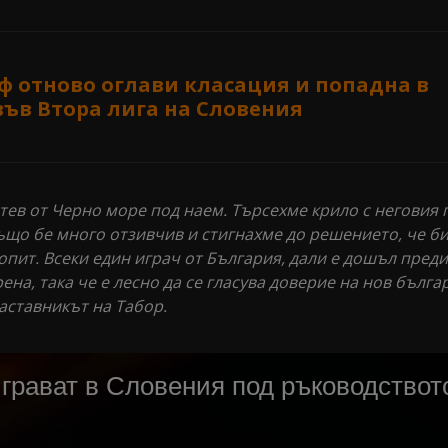
ф отново оглави класация и попадна в
във Втора лига на Словения
тев от Черно море под наем. Търсехме крило с неговия 
ъщо бе много отзивчив и стигнахме до решението, че б
пит. Всеки един играч от България, дали е дошъл преди
ена, така че е лесно да се гласува доверие на нов българ
аставникът на Табор.