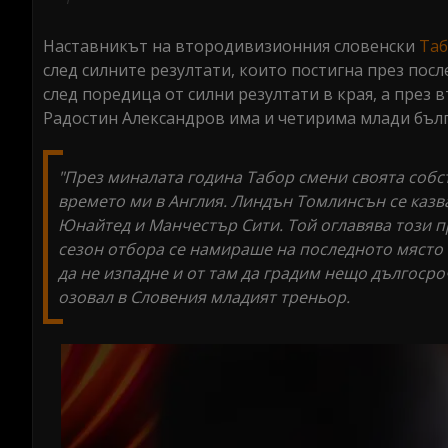
seconds
Volume
0%
Наставникът на втородивизионния словенски
Таб
след силните резултати, които постигна през пос
след поредица от силни резултати в края, а през 
Радостин Александров има и четирима млади бълга
"През миналата година Табор смени своята собст
времето ми в Англия. Линдън Томлинсън се казва
Юнайтед и Манчестър Сити. Той оглавява този п
сезон отбора се намираше на последното място с
да не изпадне и от там да градим нещо дългосро
озовал в Словения младият треньор.