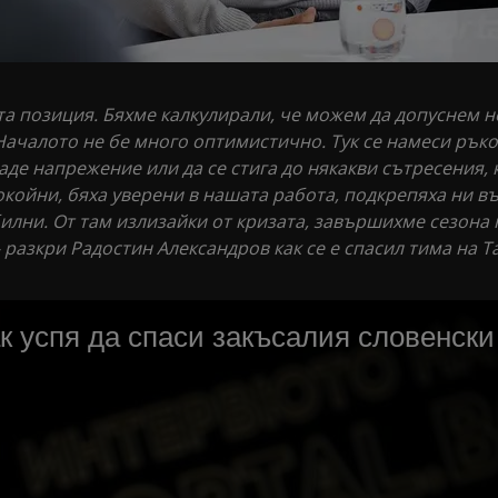
та позиция. Бяхме калкулирали, че можем да допуснем н
. Началото не бе много оптимистично. Тук се намеси рък
аде напрежение или да се стига до някакви сътресения, 
окойни, бяха уверени в нашата работа, подкрепяха ни въ
илни. От там излизайки от кризата, завършихме сезона 
- разкри Радостин Александров как се е спасил тима на Т