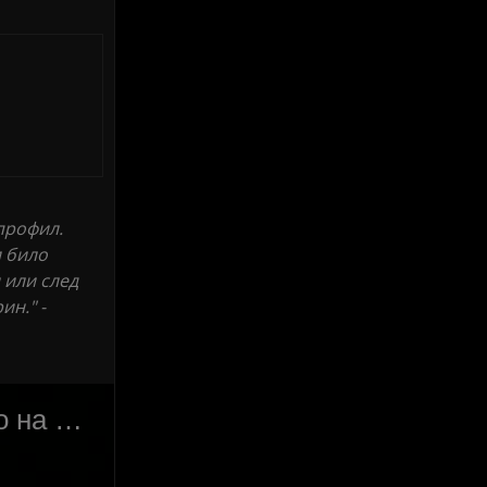
профил.
и било
 или след
ин." -