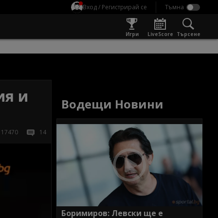
Вход / Регистрирай се
Игри
LiveScore
Търсене
ия и
Водещи Новини
17470
14
Боримиров: Левски ще е