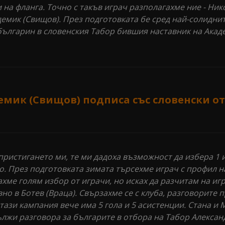
 на фланга. Точно с такъв играч разполагахме ние - Ник
емик (Свищов). През подготовката бе сред най-солидни
 българин в словенския Табор бившия наставник на Акад
емик (Свищов) подписа със словенски о
 пристигането ми, те ми дадоха възможност да избера 1 
го. През подготовката зимата търсехме играч с профил 
ахме голям избор от играчи, но исках да разчитам на иг
о в Ботев (Враца). Свързахме се с клуба, разговорите 
 тази кампания вече има 5 гола и 5 асистенции. Стана и
ължи разговора за българите в отбора на Табор Алексан