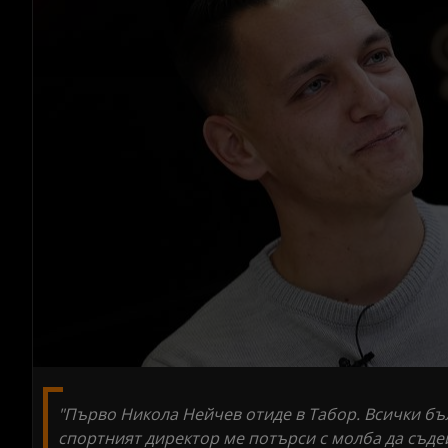
"Първо Никола Нейчев отиде в Табор. Всички бъ
спортният директор ме потърси с молба да съдей