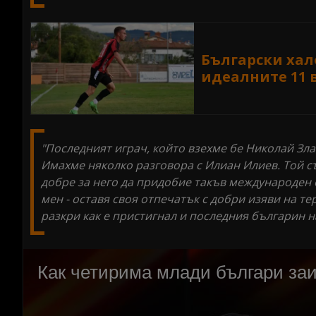
Български хал
идеалните 11 
"Последният играч, който взехме бе Николай Зла
Имахме няколко разговора с Илиан Илиев. Той с
добре за него да придобие такъв международен о
мен - оставя своя отпечатък с добри изяви на тер
разкри как е пристигнал и последния българин н