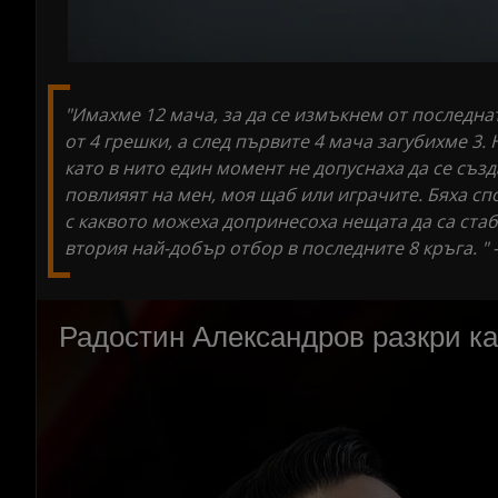
"Имахме 12 мача, за да се измъкнем от последна
от 4 грешки, а след първите 4 мача загубихме 3
като в нито един момент не допуснаха да се създ
повлияят на мен, моя щаб или играчите. Бяха сп
с каквото можеха допринесоха нещата да са стаб
втория най-добър отбор в последните 8 кръга. " 