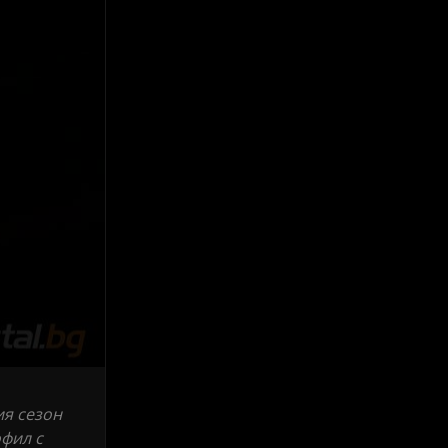
ия сезон
офил с