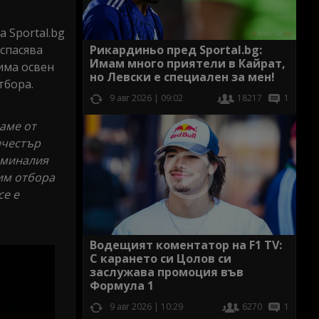
 Sportal.bg
 спасява
Рикардиньо пред Sportal.bg:
Имам много приятели в Кайрат,
тима освен
но Левски е специален за мен!
тбора.
9 авг 2026 | 09:02
18217
1
ваме от
нчестър
 миналия
сим отбора
се е
Водещият коментатор на F1 TV:
С карането си Цолов си
заслужава промоция във
Формула 1
9 авг 2026 | 10:29
6270
1