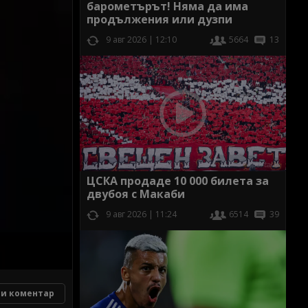
барометърът! Няма да има
продължения или дузпи
9 авг 2026 | 12:10
5664
13
ЦСКА продаде 10 000 билета за
двубоя с Макаби
9 авг 2026 | 11:24
6514
39
и коментар