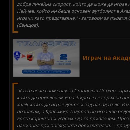
добра линейна скорост, който да може да играе и
Нейчев, който ни беше основен футболист в Акад
играчи като представяне." - заговори за първия
(Свищов).
Играч на Акад
"Както вече споменах за Станислав Петков - при
който да привлечем и разбира се се спрях на не
халф, който да играе добре и зад нападателя. Им
познавам, а Красимир Тодоров не играеше редовн
доста коректно и успяхме да го привлечем. През
национал при последната повиквателна." - прод