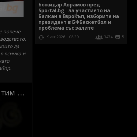
Божидар Аврамов пред
Sportal.bg - за участието на
Балкан в ЕвроКъп, изборите на
президент в БФБаскетбол и
проблема със залите
е повече
9 авг 2026 | 08:30
3474
5
оводството,
които да
в всичко и
като
абор.