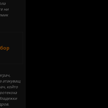
ола
те ни
емик
тбор
играч,
на атакуващ
рач, който
протекоха
 Младежки
дров.