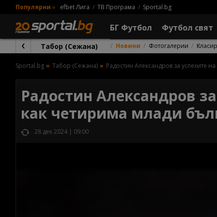
Популярни
»
efbet Лига
ТВ Програма
Sportal.bg
БГ Футбол
Футбол свят
Табор (Сежана)
Новини
Фотогалерии
Класи
Sportal.bg
Табор (Сежана)
Радостин Александров за успехите на
Радостин Александров за 
как четирима млади бълг
28 дек 2024 | 09:00