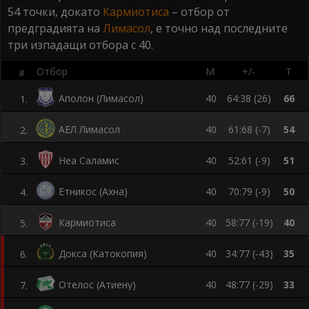
54 точки, докато
Кармиотиса
– отбор от
предградията на
Лимасол
, е точно над последните
три изпадащи отбора с 40.
Отбор
М
+/-
Т
#
Аполон (Лимасол)
40
64:38 (26)
66
1
.
АЕЛ Лимасол
40
61:68 (-7)
54
2
.
Неа Саламис
40
52:61 (-9)
51
3
.
Етникос (Ахна)
40
70:79 (-9)
50
4
.
Кармиотиса
40
58:77 (-19)
40
5
.
Докса (Катокопия)
40
34:77 (-43)
35
6
.
Отелос (Атиену)
40
48:77 (-29)
33
7
.