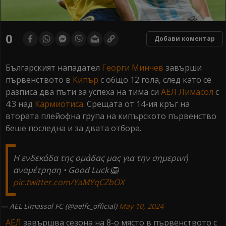
0
Добави коментар
Българският нападател
Георги Минчев
завърши
първенството в
Кипър
с общо 12 гола, след като се
разписа два пъти за успеха на тима си
АЕЛ Лимасол
с
4:3 над
Кармиотиса
. Срещата от 14-ия кръг на
втората плейофна група на кипърското първенство
беше последна и за двата отбора.
Η ενδεκάδα της ομάδας μας για την σημερινή
αναμέτρηση • Good Luck 🦁
pic.twitter.com/YaMYqCZbOX
— AEL Limassol FC (@aelfc_official)
May 10, 2024
АЕЛ
завършва сезона на 8-о място в първенството с