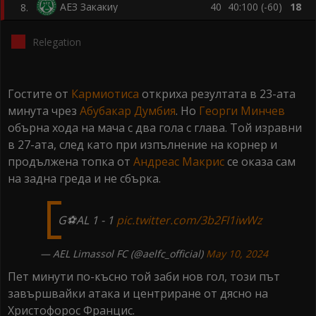
АЕЗ Закакиу
40
40:100 (-60)
18
8
.
Relegation
Гостите от
Кармиотиса
откриха резултата в 23-ата
минута чрез
Абубакар Думбия
. Но
Георги Минчев
обърна хода на мача с два гола с глава. Той изравни
в 27-ата, след като при изпълнение на корнер и
продължена топка от
Андреас Макрис
се оказа сам
на задна греда и не сбърка.
G⚽AL 1 - 1
pic.twitter.com/3b2FI1iwWz
— AEL Limassol FC (@aelfc_official)
May 10, 2024
Пет минути по-късно той заби нов гол, този път
завършвайки атака и центриране от дясно на
Христофорос Францис.