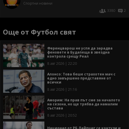
Спортни новини
3380
2
Още от Футбол свят
Ференцварош не успя да зарадва
феновете в Будапеща в звездна
контрола срещу Реал
8 авг 2026 | 22:20
Алонсо: Това беше страхотен мач с
едно завършено представяне от
всички
8 авг 2026 | 21:16
Аморим: На прав път сме за началото
на сезона, но ще трябва да намалим
състава
8 авг 2026 | 20:52
Национал от РБ Лайпциг се контузи и