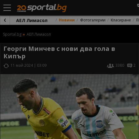
АЕЛ Лимасол
Новини
Фотогалерии
Класиране
П
Sportal.bg
АЕЛ Лимасол
Георги Минчев с нови два гола в
Кипър
11 май 2024 | 03:09
3380
2