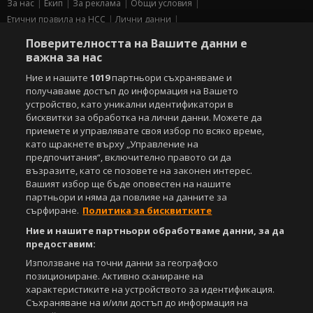
За нас
Екип
За рекламa
Общи условия
Етични правила на НСС
Лични данни
Управление на предпочитания
Поверителността на Вашите данни е
важна за нас
Съдържанието на този уеб сайт и технологиите, използвани в него, са
под закрила на Закона за авторското право и сродните му права.
Ние и нашите
1019
партньори съхраняваме и
Всички статии, репортажи, интервюта и други текстови, графични и
получаваме достъп до информация на Вашето
видео материали, публикувани в сайта, са собственост на Агенция
устройство, като уникални идентификатори в
Спортал, освен ако изрично е посочено друго. Допуска се
бисквитки за обработка на лични данни. Можете да
публикуване на текстови материали само след писмено съгласие на
приемете и управлявате своя избор по всяко време,
Агенция Спортал, посочване на източника и добавяне на линк към
като щракнете върху „Управление на
www.sportal.bg. Използването на графични и видео материали,
предпочитания“, включително правото си да
публикувани в сайта, е строго забранено. Нарушителите ще бъдат
възразите, като се позовете на законен интерес.
санкционирани с цялата строгост на закона.
Вашият избор ще бъде оповестен на нашите
партньори и няма да повлияе на данните за
Свали
БЕЗПЛАТНОТО
приложение за:
сърфиране.
Политика за бисквитките
iOS
Android
Ние и нашите партньори обработваме данни, за да
предоставим:
Powered by:
Използване на точни данни за географско
позициониране. Активно сканиране на
характеристиките на устройството за идентификация.
Съхраняване на и/или достъп до информация на