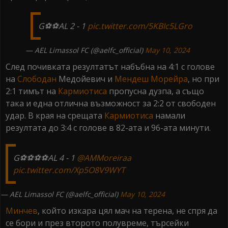
G⚽⚽AL 2 - 1
pic.twitter.com/5KBIc5LGro
— AEL Limassol FC (@aelfc_official)
May 10, 2024
След почивката резултатът набъбна на 4:1 с голове
на
Слободан
Медойевич и
Мендеш
Морейра
, но при
2:1 тимът на
Кармиотиса
пропусна дузпа, а също
така и една отлична възможност за 2:2 от свободен
удар. В края на срещата
Кармиотиса
намали
резултата до 3:4 с голове в 82-ата и 96-ата минути.
G⚽⚽⚽⚽AL 4 - 1
@AMMoreiraa
pic.twitter.com/Xp5O8V9WYT
— AEL Limassol FC (@aelfc_official)
May 10, 2024
Минчев
, който изкара цял мач на терена, не спря да
се бори и през второто полувреме, търсейки