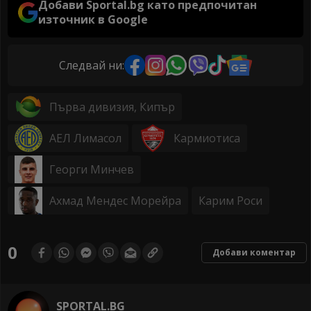
Добави Sportal.bg като предпочитан
източник в Google
Следвай ни:
Първа дивизия, Кипър
АЕЛ Лимасол
Кармиотиса
Георги Минчев
Ахмад Мендес Морейра
Карим Роси
0
Добави коментар
SPORTAL.BG