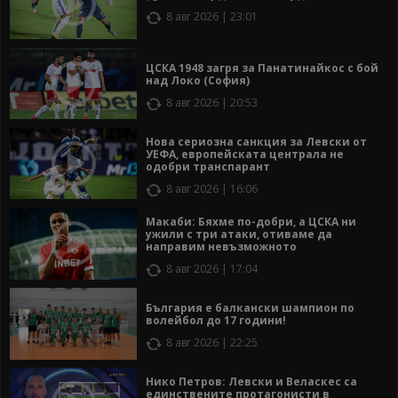
8 авг 2026 | 23:01
ЦСКА 1948 загря за Панатинайкос с бой
над Локо (София)
8 авг 2026 | 20:53
Нова сериозна санкция за Левски от
УЕФА, европейската централа не
одобри транспарант
8 авг 2026 | 16:06
Макаби: Бяхме по-добри, а ЦСКА ни
ужили с три атаки, отиваме да
направим невъзможното
8 авг 2026 | 17:04
България е балкански шампион по
волейбол до 17 години!
8 авг 2026 | 22:25
Нико Петров: Левски и Веласкес са
единствените протагонисти в