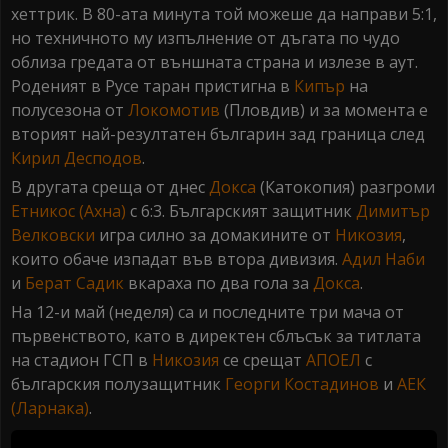
хеттрик. В 80-ата минута той можеше да направи 5:1,
но техничното му изпълнение от дъгата по чудо
облиза гредата от външната страна и излезе в аут.
Роденият в Русе таран пристигна в
Кипър
на
полусезона от
Локомотив
(Пловдив) и за момента е
вторият най-резултатен българин зад граница след
Кирил Десподов
.
В другата среща от днес
Докса
(Катокопия) разгроми
Етникос (Ахна)
с 6:3. Българският защитник
Димитър
Велковски
игра силно за домакините от
Никозия
,
които обаче изпадат във втора дивизия.
Адил Наби
и
Берат Садик
вкараха по два гола за
Докса
.
На 12-и май (неделя) са и последните три мача от
първенството, като в директен сблъсък за титлата
на стадион ГСП в
Никозия
се срещат
АПОЕЛ
с
българския полузащитник
Георги Костадинов
и
АЕК
(Ларнака)
.