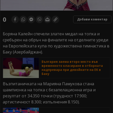
0
Добави коментар
Боряна Калейн спечели златен медал на топка и
сребърен на обръч на финалите на отделните уреди
на Европейската купа по художествена гимнастика в
Баку (Азербайджан).
България заема второ място във
временното класиране в отборната
надпревара при девойките на ЕК в
Баку
Възпитаничката на Марияна Памукова стана
шампионка на топка с безапелационна игра и
резултат от 34.350 точки (трудност 17.900;
артистичност 8.300; изпълнения 8.150).