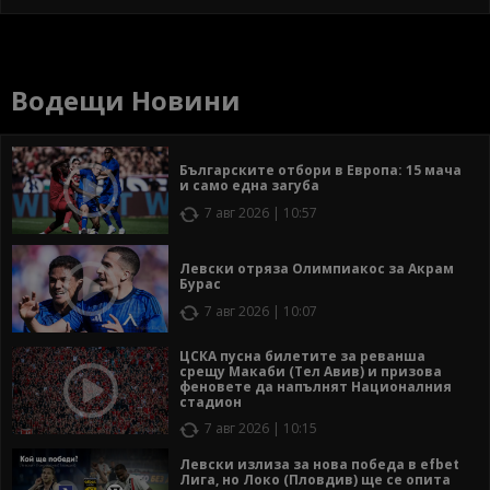
Водещи Новини
Българските отбори в Европа: 15 мача
и само една загуба
7 авг 2026 | 10:57
Левски отряза Олимпиакос за Акрам
Бурас
7 авг 2026 | 10:07
ЦСКА пусна билетите за реванша
срещу Макаби (Тел Авив) и призова
феновете да напълнят Националния
стадион
7 авг 2026 | 10:15
Левски излиза за нова победа в efbet
Лига, но Локо (Пловдив) ще се опита