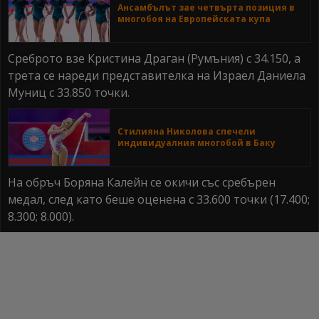
Ансамбълът зае четвърта позиция в
многобоя на Европейската купа
Среброто взе Кристина Драган (Румъния) с 34.150, а
трета се нареди представителка на Израел Даниела
Муниц с 33.850 точки.
Стилияна Николова спечели
индивидуалния многобой в Баку
На обръч Боряна Калейн се окичи със сребърен
медал, след като беше оценена с 33.600 точки (17.400;
8.300; 8.000).