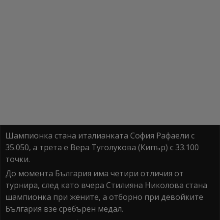
Шампионка стана италианката София Рафаели с
35.050, а трета е Вера Туголукова (Кипър) с 33.100
точки.
До момента България има четири отличия от
турнира, след като вчера Стилияна Николова стана
шампионка при жените, а отборно при девойките
България взе сребърен медал.