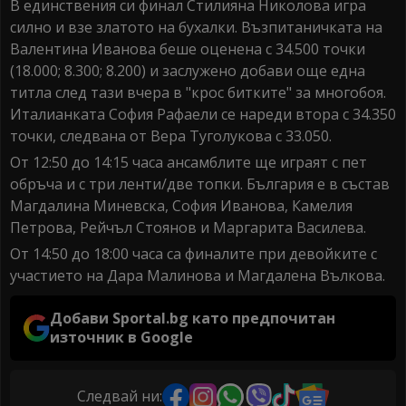
В единствения си финал Стилияна Николова игра
силно и взе златото на бухалки. Възпитаничката на
Валентина Иванова беше оценена с 34.500 точки
(18.000; 8.300; 8.200) и заслужено добави още една
титла след тази вчера в "крос битките" за многобоя.
Италианката София Рафаели се нареди втора с 34.350
точки, следвана от Вера Туголукова с 33.050.
От 12:50 до 14:15 часа ансамблите ще играят с пет
обръча и с три ленти/две топки. България е в състав
Магдалина Миневска, София Иванова, Камелия
Петрова, Рейчъл Стоянов и Маргарита Василева.
От 14:50 до 18:00 часа са финалите при девойките с
участието на Дара Малинова и Магдалена Вълкова.
Добави Sportal.bg като предпочитан
източник в Google
Следвай ни: