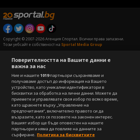
Copyright © 2007-2026 Агенция Спортал. Всички права запазени.
Този уебсайт е собственост на
Sportal Media Group
За нас
Екип
За рекламa
Общи условия
Поверителността на Вашите данни е
Етични правила на НСС
Лични данни
важна за нас
Управление на предпочитания
Ние и нашите
1019
партньори съхраняваме и
получаваме достъп до информация на Вашето
Съдържанието на този уеб сайт и технологиите, използвани в него, са
устройство, като уникални идентификатори в
под закрила на Закона за авторското право и сродните му права.
бисквитки за обработка на лични данни. Можете да
Всички статии, репортажи, интервюта и други текстови, графични и
приемете и управлявате своя избор по всяко време,
видео материали, публикувани в сайта, са собственост на Агенция
като щракнете върху „Управление на
Спортал, освен ако изрично е посочено друго. Допуска се
публикуване на текстови материали само след писмено съгласие на
предпочитания“, включително правото си да
Агенция Спортал, посочване на източника и добавяне на линк към
възразите, като се позовете на законен интерес.
www.sportal.bg. Използването на графични и видео материали,
Вашият избор ще бъде оповестен на нашите
публикувани в сайта, е строго забранено. Нарушителите ще бъдат
партньори и няма да повлияе на данните за
санкционирани с цялата строгост на закона.
сърфиране.
Политика за бисквитките