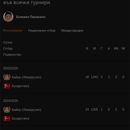
във всички турнири.
Есекиел Паласиос
Регионални
Национален отбор
Международни
Сезон
Отбор
И
М
Г
А
ЖК
ЧК
Първенство
2025/2026
18
1243
0
1
3
0
Байер (Леверкузен)
Бундеслига
2024/2025
24
1305
1
6
2
0
Байер (Леверкузен)
Бундеслига