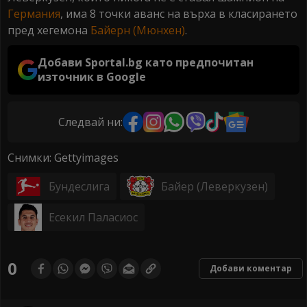
Германия
, има 8 точки аванс на върха в класирането
пред хегемона
Байерн (Мюнхен)
.
Добави Sportal.bg като предпочитан
източник в Google
Следвай ни:
Снимки: Gettyimages
Бундеслига
Байер (Леверкузен)
Есекил Паласиос
0
Добави коментар