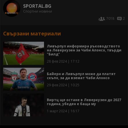
SPORTAL.BG
Спортни новини
7018
2
Свързани материали
Ливърпул информира ръководството
на Леверкузен за Чаби Алонсо, твърди
"Билд"
28 фев 2024 | 17:12
Байерн и Ливърпул може да платят
скъпо, за да вземат Чаби Алонсо
29 фев 2024 | 10:25
Виртц ще остане в Леверкузен до 2027
година, убеден е баща му
1 март 2024 | 16:17