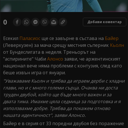
0
Добави коментар
Есекил
Паласиос
ще се завърне в състава на
Байер
(Леверкузен) за мача срещу местния съперник
Кьолн
от Бундеслигата в неделя. Треньорът на
"аспирините" Чаби
Алонсо
заяви, че аржентинският
национал вече няма проблеми с контузия, след като
беше извън игра от януари.
"Уважаваме Кьолн и трябва да играем дерби с хладни
глави, но и с много големи сърца. Очаква ни доста
труден двубой, който ще бъде много важен и за
двата тима. Имахме цяла седмица за подготовка и я
използвахме добре. Трябва да покажем отново
нашата идентичност", заяви Алонсо.
Байер е в серия от 33 поредни двубоя без поражение