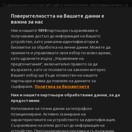
Съдържанието на този уеб сайт и технологиите, използвани в него, са
под закрила на Закона за авторското право и сродните му права.
Поверителността на Вашите данни е
Всички статии, репортажи, интервюта и други текстови, графични и
видео материали, публикувани в сайта, са собственост на Агенция
важна за нас
Спортал, освен ако изрично е посочено друго. Допуска се
Ние и нашите
1019
партньори съхраняваме и
публикуване на текстови материали само след писмено съгласие на
получаваме достъп до информация на Вашето
Агенция Спортал, посочване на източника и добавяне на линк към
устройство, като уникални идентификатори в
www.sportal.bg. Използването на графични и видео материали,
бисквитки за обработка на лични данни. Можете да
публикувани в сайта, е строго забранено. Нарушителите ще бъдат
приемете и управлявате своя избор по всяко време,
санкционирани с цялата строгост на закона.
като щракнете върху „Управление на
предпочитания“, включително правото си да
Свали
БЕЗПЛАТНОТО
приложение за:
възразите, като се позовете на законен интерес.
Вашият избор ще бъде оповестен на нашите
iOS
Android
партньори и няма да повлияе на данните за
сърфиране.
Политика за бисквитките
Powered by:
Ние и нашите партньори обработваме данни, за да
предоставим:
Използване на точни данни за географско
позициониране. Активно сканиране на
характеристиките на устройството за идентификация.
Съхраняване на и/или достъп до информация на
устройство. Персонализирана реклама и съдържание,