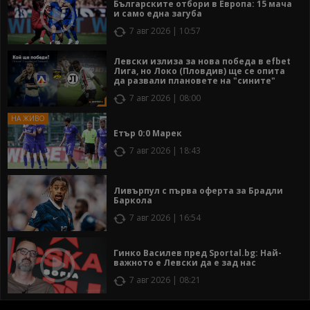
Българските отбори в Европа: 15 мача
и само една загуба
7 авг 2026 | 10:57
Левски излиза за нова победа в efbet
Лига, но Локо (Пловдив) ще се опита
да развали плановете на "сините"
7 авг 2026 | 08:00
Етър 0:0 Марек
7 авг 2026 | 18:43
Ливърпул с първа оферта за Брадли
Баркола
7 авг 2026 | 16:54
Гинко Василев пред Sportal.bg: Най-
важното е Левски да е зад нас
7 авг 2026 | 08:21