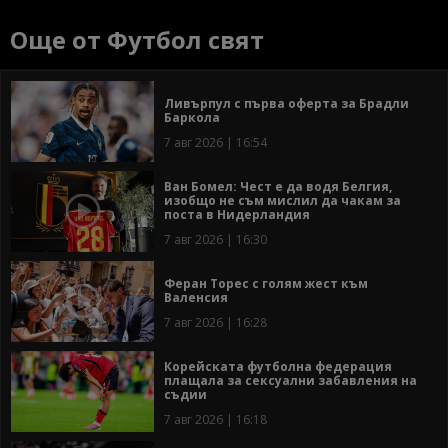
Още от Футбол свят
Ливърпул с първа оферта за Брадли
Баркола
7 авг 2026 | 16:54
Ван Бомел: Чест е да водя Белгия,
изобщо не съм мислил да чакам за
поста в Нидерландия
7 авг 2026 | 16:30
Феран Торес с голям жест към
Валенсия
7 авг 2026 | 16:28
Корейската футболна федерация
плащала за сексуални забавления на
съдии
7 авг 2026 | 16:18