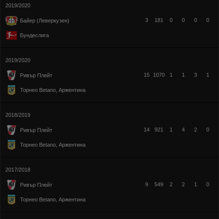
2019/2020
3
181
0
0
0
0
Байер (Леверкузен)
Бундеслига
2019/2020
15
1070
1
1
3
1
Ривър Плейт
Торнео Betano, Аржентина
2018/2019
14
921
1
4
2
0
Ривър Плейт
Торнео Betano, Аржентина
2017/2018
9
549
2
2
1
0
Ривър Плейт
Торнео Betano, Аржентина