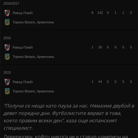
2016/2017
8
142
0
1
1
0
Ривър Плейт
Торнео Betano, Аржентина
2016
1
26
0
0
0
0
Ривър Плейт
Торнео Betano, Аржентина
2015
1
44
0
0
0
0
Ривър Плейт
Торнео Betano, Аржентина
"Получи се нещо като пауза за нас. Нямахме двубой в
девет поредни дни. Футболистите вярват в това,
което правим всеки ден", каза още испанският
специалист.
Леверкузен, който никога не е ставал шампион на