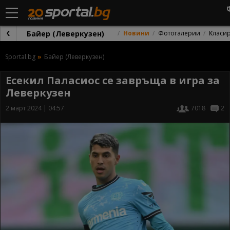
Байер (Леверкузен)
Новини
Фотогалерии
Класи
Sportal.bg
Байер (Леверкузен)
Есекил Паласиос се завръща в игра за
Леверкузен
2 март 2024 | 04:57
7018
2