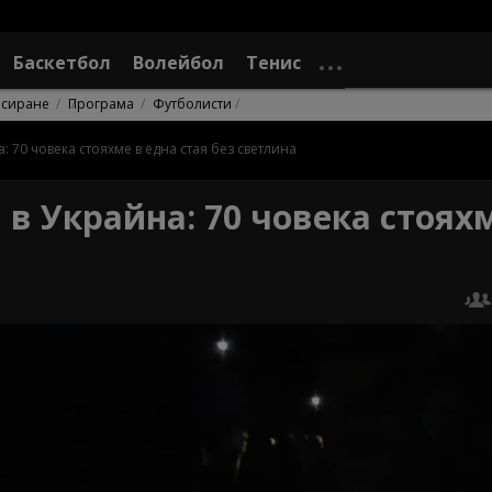
Баскетбол
Волейбол
Тенис
асиране
Програма
Футболисти
 70 човека стояхме в една стая без светлина
в Украйна: 70 човека стоях