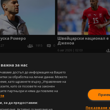
уска Ромеро
Швейцарски национал е 
Дженоа
:27
1915
0
6 авг 2026 | 02:03
В
важна за нас
учаваме достъп до информация на Вашето
витки за обработка на лични данни. Можете
реме, като щракнете върху „Управление на
зите, като се позовете на законен
шите партньори и няма да повлияе на
Прие
ите
, за да предоставим:
Показване 
циониране. Активно сканиране на