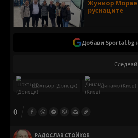
Жуниор Мораеш
руснаците
Добави Sportal.bg
Следвай
Шахтьор (Донецк)
Динамо (Киев)
0
РАДОСЛАВ СТОЙКОВ