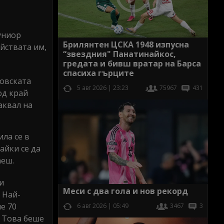
униор
Брилянтен ЦСКА 1948 изпусна
ействата им,
“звездния" Панатинайкос,
гредата и бивш вратар на Барса
спасиха гърците
довската
5 авг 2026 | 23:23
75967
431
од край
аквал на
ила се в
айки се да
аеш.
и
Меси с два гола и нов рекорд
 Най-
е 70
6 авг 2026 | 05:49
3467
3
. Това беше