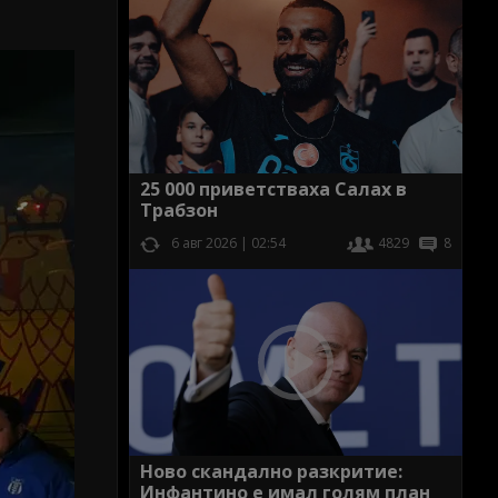
25 000 приветстваха Салах в
Трабзон
6 авг 2026 | 02:54
4829
8
Ново скандално разкритие:
Инфантино е имал голям план