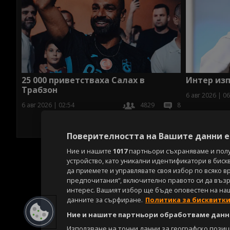
25 000 приветстваха Салах в
Интер изп
Трабзон
6 авг 2026 | 06
6 авг 2026 | 02:54
4829
8
Поверителността на Вашите данни е 
Ние и нашите
1017
партньори съхраняваме и пол
устройство, като уникални идентификатори в биск
да приемете и управлявате своя избор по всяко в
предпочитания“, включително правото си да възра
интерес. Вашият избор ще бъде оповестен на на
данните за сърфиране.
Политика за бисквитк
Ние и нашите партньори обработваме данни
Използване на точни данни за географско пози