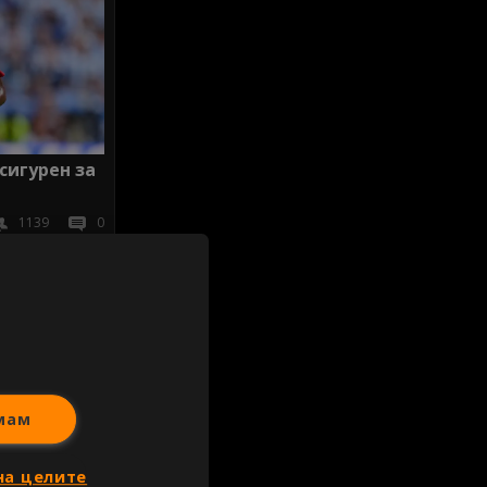
сигурен за
1139
0
иж всички
мам
на целите