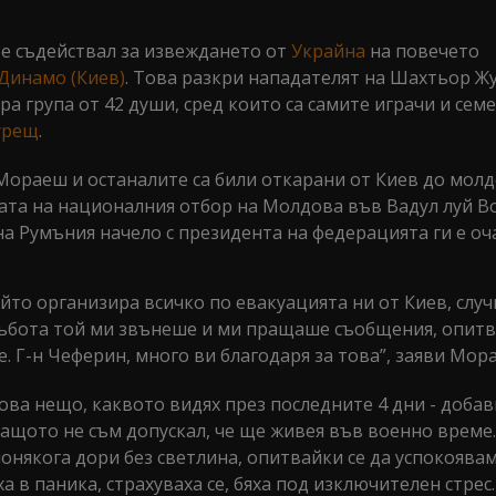
е съдействал за извеждането от
Украйна
на повечето
Динамо (Киев)
. Това разкри нападателят на Шахтьор Ж
ера група от 42 души, сред които са самите играчи и сем
урещ
.
ораеш и останалите са били откарани от Киев до мол
азата на националния отбор на Молдова във Вадул луй В
а Румъния начело с президента на федерацията ги е оч
йто организира всичко по евакуацията ни от Киев, случ
събота той ми звънеше и ми пращаше съобщения, опитв
 Г-н Чеферин, много ви благодаря за това”, заяви Мор
кова нещо, каквото видях през последните 4 дни - добав
 защото не съм допускал, че ще живея във военно време.
понякога дори без светлина, опитвайки се да успокоявам
а в паника, страхуваха се, бяха под изключителен стрес