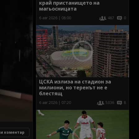
край пристанището на
магьосницата
6 авг 2026 | 08:00
487
0
ЦСКА излиза на стадион за
милиони, но теренът не е
блестящ
6 авг 2026 | 07:20
5336
8
и коментар