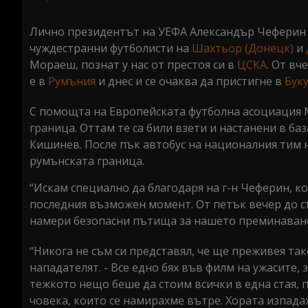
seconds
Volume
0%
Лично президентът на УЕФА Александър Чеферин 
чуждестранни футболисти на
Шахтьор (Донецк)
и
Мораеш, познат у нас от престоя си в
ЦСКА
. От вч
е в
Румъния
и днес и се очаква да пристигне в
Бук
С помощта на Европейската футболна асоциация М
граница. Оттам те са били взети и настанени в б
Кишинев. После пък автобус на националния тим н
румънската граница.
“Искам специално да благодаря на г-н Чеферин, ко
последния възможен момент. От петък вечер до 
намери безопасни пътища за нашето преминаване.
“Никога не съм си представял, че ще преживея та
нападателят. - Все едно бях във филм на ужасите,
тежкото нещо беше да стоим всички в една стая, 
човека, които се намирахме вътре. Хората изпадах