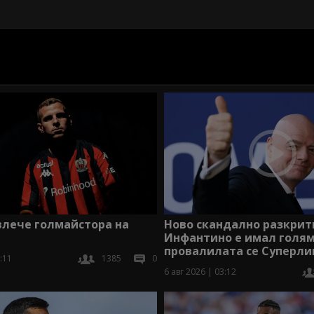
Ново скандално разкрит
влече голмайстора на
Инфантино е имал голям
провалилата се Суперли
:11
1385
0
6 авг 2026 | 03:12