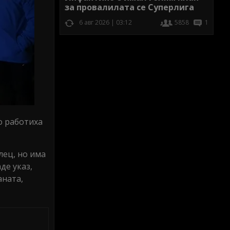
за провалилата се Суперлига
6 авг 2026 | 03:12
5858
1
о работиха
лец, но има
де указ,
аната,