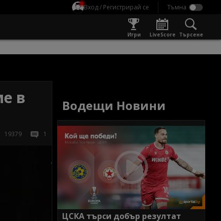
Вход / Регистрирай се
Игри
LiveScore
Търсене
ме в
Водещи Новини
19379
1
ЦСКА търси добър резултат