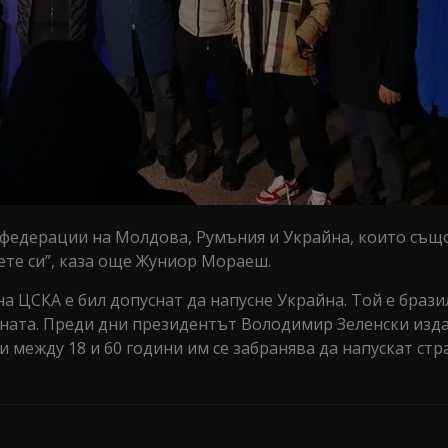
е федерации на Молдова, Румъния и Украйна, които същ
ете си”, каза още Жуниор Мораеш.
на ЦСКА е бил допуснат да напусне Украйна. Той е брази
аната. Преди дни президентът Володимир Зеленски изда
 между 18 и 60 години им се забранява да напускат стр