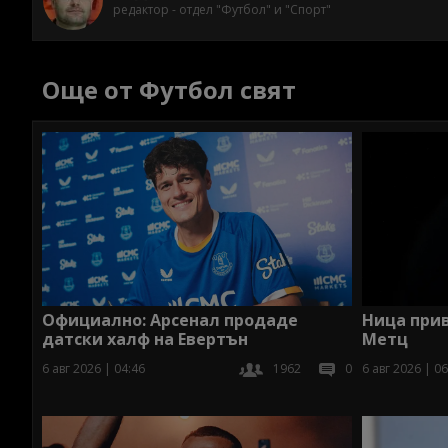
редактор - отдел "Футбол" и "Спорт"
Още от Футбол свят
Официално: Арсенал продаде
Ница при
датски халф на Евертън
Метц
6 авг 2026 | 04:46
1962
0
6 авг 2026 | 06