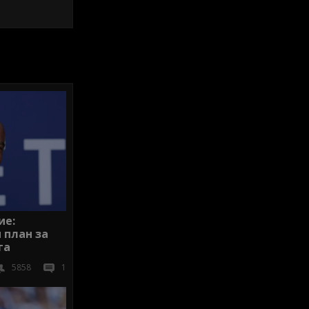
ие:
 план за
га
5858
1