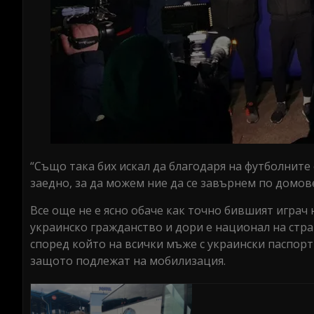
“Също така бих искал да благодаря на футболнит
заедно, за да можем ние да се завърнем по домов
Все още не е ясно обаче как точно бившият играч 
украинско гражданство и дори е национал на стр
според който на всички мъже с украински паспорти
защото подлежат на мобилизация.