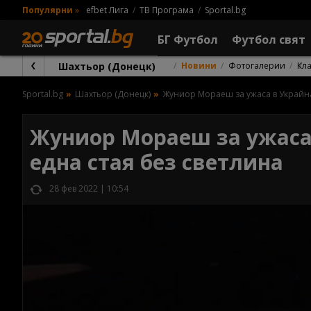
Популярни
»
efbet Лига
ТВ Програма
Sportal.bg
БГ Футбол
Футбол свят
Шахтьор (Донецк)
Новини
Фотогалерии
Кл
Sportal.bg
Шахтьор (Донецк)
Жуниор Мораеш за ужаса в Украйна:
Жуниор Мораеш за ужаса 
една стая без светлина
28 фев 2022 | 10:54