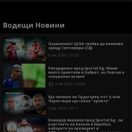
Водещи Новини
Окриленият ЦСКА трябва да внимава
срещу Септември (Сф)
9 авг 2026 | 07:28
Рикардиньо пред Sportal.bg: Имам
много приятели в Кайрат, но Левски е
специален за мен!
9 авг 2026 | 09:02
Ще запише ли Лудогорец 4 от 4, или
Черно море ще спъне "орлите"
9 авг 2026 | 07:17
Божидар Аврамов пред Sportal.bg - за
участието на Балкан в ЕвроКъп,
изборите на президент в