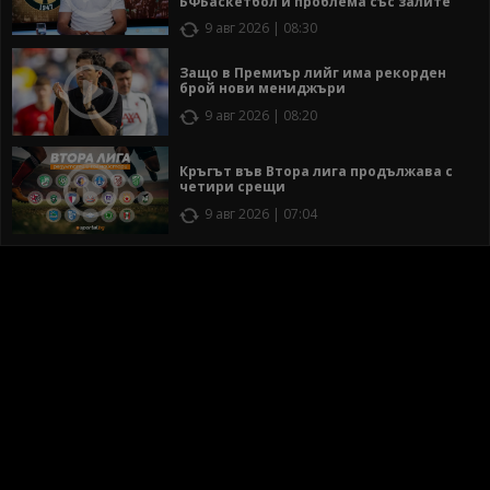
БФБаскетбол и проблема със залите
9 авг 2026 | 08:30
Защо в Премиър лийг има рекорден
брой нови мениджъри
9 авг 2026 | 08:20
Кръгът във Втора лига продължава с
четири срещи
9 авг 2026 | 07:04