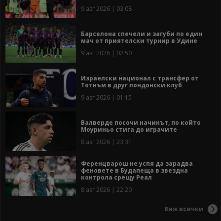
9 авг 2026 | 03:08
Барселона спечели и загуби по един
мач от приятелски турнир в Удине
9 авг 2026 | 02:50
Израелски национал с трансфер от
Тотнъм в друг лондонски клуб
9 авг 2026 | 01:15
Валверде посочи начинът, по който
Моуриньо стига до играчите
8 авг 2026 | 23:31
Ференцварош не успя да зарадва
феновете в Будапеща в звездна
контрола срещу Реал
8 авг 2026 | 22:20
Виж всички