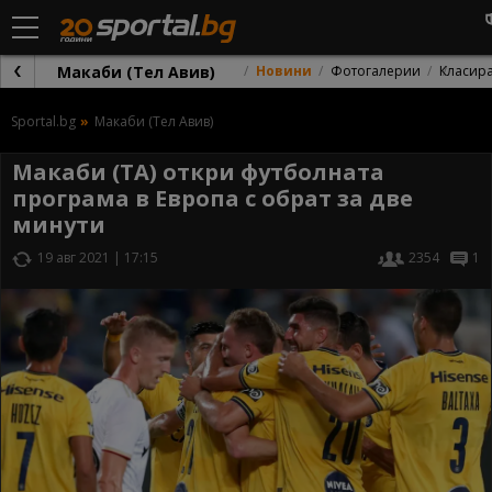
Макаби (Тел Авив)
Новини
Фотогалерии
Класир
Sportal.bg
Макаби (Тел Авив)
Макаби (ТА) откри футболната
програма в Европа с обрат за две
минути
19 авг 2021 | 17:15
2354
1