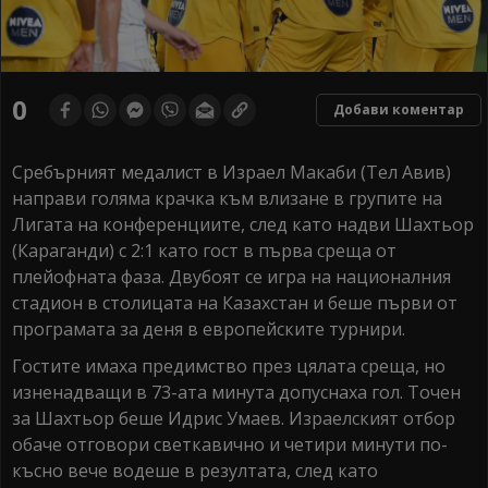
0
Добави коментар
Сребърният медалист в Израел Макаби (Тел Авив)
направи голяма крачка към влизане в групите на
Лигата на конференциите, след като надви Шахтьор
(Караганди) с 2:1 като гост в първа среща от
плейофната фаза. Двубоят се игра на националния
стадион в столицата на Казахстан и беше първи от
програмата за деня в европейските турнири.
Гостите имаха предимство през цялата среща, но
изненадващи в 73-ата минута допуснаха гол. Точен
за Шахтьор беше Идрис Умаев. Израелският отбор
обаче отговори светкавично и четири минути по-
късно вече водеше в резултата, след като