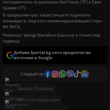
последвателно се разписаха Aви Рикан (75’) и Еден
Шамир (77’).
В предишния кръг казахстанците поднесоха
изненадата, след като елиминираха бившия Стяуа -
ФК ФКСБ.
Реваншът между Макаби и Шахтьор е точно след
седмица.
Добави Sportal.bg като предпочитан
източник в Google
Следвай ни:
Макаби (Тел Авив)
Шахтьор (Караганди)