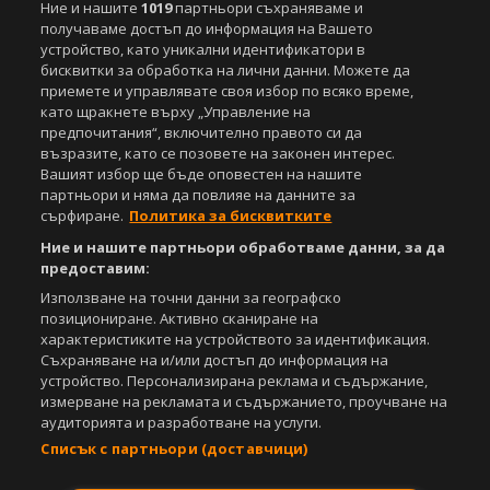
Ние и нашите
1019
партньори съхраняваме и
получаваме достъп до информация на Вашето
устройство, като уникални идентификатори в
бисквитки за обработка на лични данни. Можете да
приемете и управлявате своя избор по всяко време,
като щракнете върху „Управление на
Copyright © 2007-2026 Агенция Спортал. Всички права запазени.
предпочитания“, включително правото си да
Този уебсайт е собственост на
Sportal Media Group
възразите, като се позовете на законен интерес.
Вашият избор ще бъде оповестен на нашите
За нас
Екип
За рекламa
Общи условия
партньори и няма да повлияе на данните за
Етични правила на НСС
Лични данни
сърфиране.
Политика за бисквитките
Управление на предпочитания
Ние и нашите партньори обработваме данни, за да
предоставим:
Съдържанието на този уеб сайт и технологиите, използвани в него, са
Използване на точни данни за географско
под закрила на Закона за авторското право и сродните му права.
позициониране. Активно сканиране на
Всички статии, репортажи, интервюта и други текстови, графични и
характеристиките на устройството за идентификация.
видео материали, публикувани в сайта, са собственост на Агенция
Спортал, освен ако изрично е посочено друго. Допуска се
Съхраняване на и/или достъп до информация на
публикуване на текстови материали само след писмено съгласие на
устройство. Персонализирана реклама и съдържание,
Агенция Спортал, посочване на източника и добавяне на линк към
измерване на рекламата и съдържанието, проучване на
www.sportal.bg. Използването на графични и видео материали,
аудиторията и разработване на услуги.
публикувани в сайта, е строго забранено. Нарушителите ще бъдат
Списък с партньори (доставчици)
санкционирани с цялата строгост на закона.