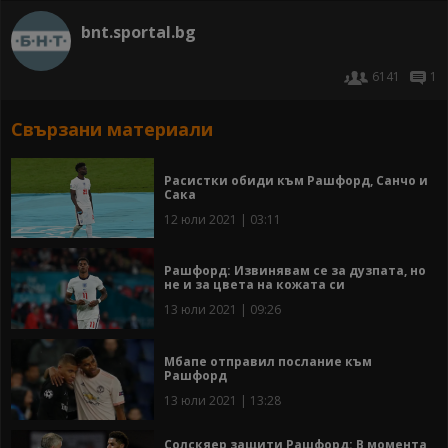
bnt.sportal.bg
6141
1
Свързани материали
Расистки обиди към Рашфорд, Санчо и
Сака
12 юли 2021 | 03:11
Рашфорд: Извинявам се за дузпата, но
не и за цвета на кожата си
13 юли 2021 | 09:26
Мбапе отправил послание към
Рашфорд
13 юли 2021 | 13:28
Солскяер защити Рашфорд: В момента,