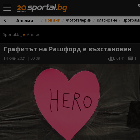
Англия
Новини
Фотогалерии
Класиране
Програм
Sportal.bg
Англия
Графитът на Рашфорд е възстановен
14 юли 2021 | 00:09
6141
1