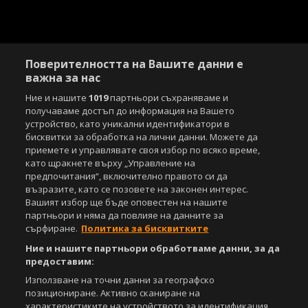
Поверителността на Вашите данни е
важна за нас
Ние и нашите
1019
партньори съхраняваме и
получаваме достъп до информация на Вашето
Copyright © 2007-2026 Агенция Спортал. Всички права запазени.
устройство, като уникални идентификатори в
Този уебсайт е собственост на
Sportal Media Group
бисквитки за обработка на лични данни. Можете да
приемете и управлявате своя избор по всяко време,
За нас
Екип
За рекламa
Общи условия
като щракнете върху „Управление на
Етични правила на НСС
Лични данни
предпочитания“, включително правото си да
Управление на предпочитания
възразите, като се позовете на законен интерес.
Вашият избор ще бъде оповестен на нашите
Съдържанието на този уеб сайт и технологиите, използвани в него, са
партньори и няма да повлияе на данните за
под закрила на Закона за авторското право и сродните му права.
сърфиране.
Политика за бисквитките
Всички статии, репортажи, интервюта и други текстови, графични и
Ние и нашите партньори обработваме данни, за да
видео материали, публикувани в сайта, са собственост на Агенция
Спортал, освен ако изрично е посочено друго. Допуска се
предоставим:
публикуване на текстови материали само след писмено съгласие на
Използване на точни данни за географско
Агенция Спортал, посочване на източника и добавяне на линк към
позициониране. Активно сканиране на
www.sportal.bg. Използването на графични и видео материали,
характеристиките на устройството за идентификация.