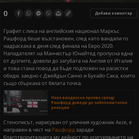
0
seconds
0
Добави коментар
of
0
seconds
Графит с лика на английския национал Маркъс
Рашфорд беше възстановен, след като вандали го
надраскаха в деня след финала на Евро 2020.
Нападателят на Манчестър Юнайтед пропусна една
от дузпите, довели до загубата на Англия от Италия
и това стана повод да бъде подложен на расистки
обиди, заедно с Джейдън Санчо и Букайо Сака, които
също сбъркаха от бялата точка.
Нова вандалска проява срещу
Рашфорд доведе до забележителна
реакция
Стенописът, нарисуван от уличния художник Аксе, е
направен в чест на
Рашфорд
заради
благотворителната му дейност по осигуряването на