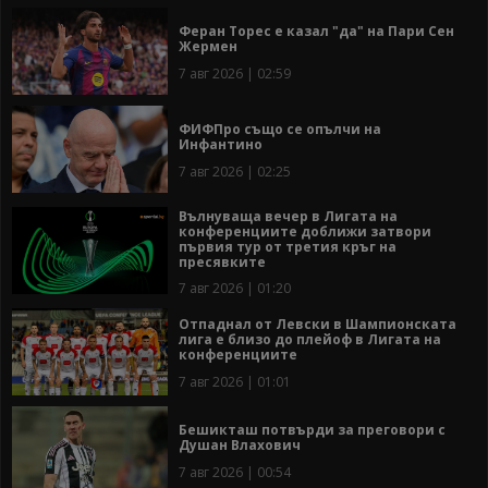
Феран Торес е казал "да" на Пари Сен
Жермен
7 авг 2026 | 02:59
ФИФПро също се опълчи на
Инфантино
7 авг 2026 | 02:25
Вълнуваща вечер в Лигата на
конференциите доближи затвори
първия тур от третия кръг на
пресявките
7 авг 2026 | 01:20
Отпаднал от Левски в Шампионската
лига е близо до плейоф в Лигата на
конференциите
7 авг 2026 | 01:01
Бешикташ потвърди за преговори с
Душан Влахович
7 авг 2026 | 00:54