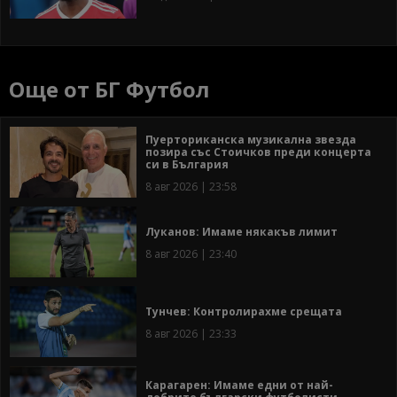
Още от БГ Футбол
Пуерториканска музикална звезда
позира със Стоичков преди концерта
си в България
8 авг 2026 | 23:58
Луканов: Имаме някакъв лимит
8 авг 2026 | 23:40
Тунчев: Контролирахме срещата
8 авг 2026 | 23:33
Карагарен: Имаме едни от най-