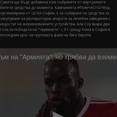
Сумата ще бъде добавена към събраните от виртуалните
билети средства до момента. Кампанията #ПовечеОтОтбор,
организирана от ЦСКА-София, е за събиране на средства за
закупуване на респираторни апарати за лечебни заведения с
недостиг на жизненоважните устройства. Али Соу вкара два
гола за победата на "червените" с 3:1 срещу Рома в София в
последния кръг на груповата фаза на Лига Европа.