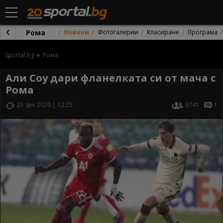
Рома
Новини
Фотогалерии
Класиране
Програма
Sportal.bg
Рома
Али Соу дари фланелката си от мача с
Рома
21 дек 2020 | 12:25
3741
1