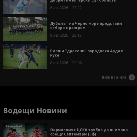
добрите български футболисти
8 авг 2026 | 23:22
Дубълът на Черно море представи
отбора с разгром
8 авг 2026 | 23:13
Бивши "дракони" зарадваха Арда в
Русе
8 авг 2026 | 23:06
Виж всички
Водещи Новини
Окриленият ЦСКА трябва да внимава
срещу Септември (Сф)