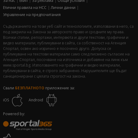
За нас
Екип
За рекламa
Общи условия
Етични правила на НСС
Лични данни
Управление на предпочитания
Съдържанието на този уеб сайт и технологиите, използвани в него, са
под закрила на Закона за авторското право и сродните му права.
Всички статии, репортажи, интервюта и други текстови, графични и
видео материали, публикувани в сайта, са собственост на Агенция
Спортал, освен ако изрично е посочено друго. Допуска се
публикуване на текстови материали само след писмено съгласие на
Агенция Спортал, посочване на източника и добавяне на линк към
www.sportal.bg. Използването на графични и видео материали,
публикувани в сайта, е строго забранено. Нарушителите ще бъдат
санкционирани с цялата строгост на закона.
Свали
БЕЗПЛАТНОТО
приложение за:
iOS
Android
Powered by: