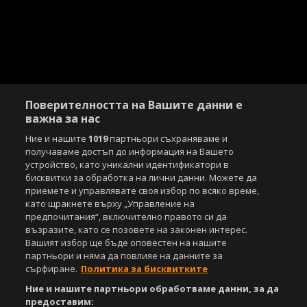
Поверителността на Вашите данни е
важна за нас
Ние и нашите
1019
партньори съхраняваме и
получаваме достъп до информация на Вашето
устройство, като уникални идентификатори в
бисквитки за обработка на лични данни. Можете да
приемете и управлявате своя избор по всяко време,
като щракнете върху „Управление на
предпочитания“, включително правото си да
възразите, като се позовете на законен интерес.
Вашият избор ще бъде оповестен на нашите
партньори и няма да повлияе на данните за
сърфиране.
Политика за бисквитките
Ние и нашите партньори обработваме данни, за да
предоставим: