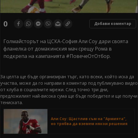
0
Добави коментар
Голмайсторът на ЦСКА-София Али Соу дари своята
фланелка от домакинския мач срещу Рома в
подкрепа на кампанията #ПовечеОтОтбор.
За целта ще бъде организиран търг, като всеки, който иска да
участва, може да го направи в коментар под публикувано видео
от клуба в социалните мрежи. След точно три дни,
предложилият най-висока сума ще бъде победител и ще получи
тениската.
Али Соу: Щастлив съм на "Армията",
но трябва да вземем някои решения