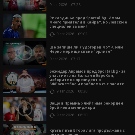
9 авг 2026 | 07:28
Рикардиньо пред Sportal.bg: Имам
много приятели в Кайрат, но Левски е
специален за мен!
9 авг 2026 | 09:02
Ще запише ли Лудогорец 4 от 4, или
Черно море ще спъне "орлите"
9 авг 2026 | 07:17
Божидар Аврамов пред Sportal.bg - за
участието на Балкан в ЕвроКъп,
изборите на президент в
БФБаскетбол и проблема със залите
9 авг 2026 | 08:30
Защо в Премиър лийг има рекорден
брой нови мениджъри
9 авг 2026 | 08:20
Кръгът във Втора лига продължава с
четири срещи