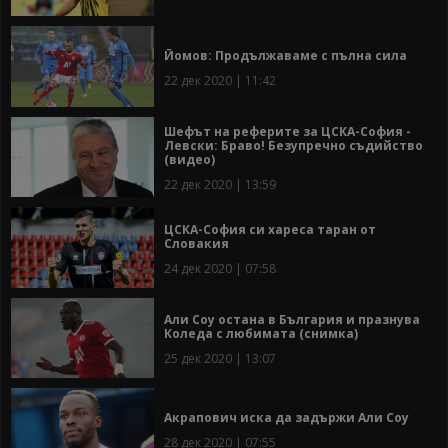
Йомов: Продължаваме с пълна сила
22 дек 2020 | 11:42
Шефът на реферите за ЦСКА-София -
Левски: Браво! Безупречно съдийство
(видео)
22 дек 2020 | 13:59
ЦСКА-София си хареса таран от
Словакия
24 дек 2020 | 07:58
Али Соу остана в България и празнува
Коледа с любимата (снимка)
25 дек 2020 | 13:07
Акрапович иска да задържи Али Соу
28 дек 2020 | 07:55