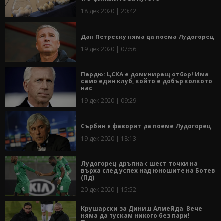
18 дек 2020 | 20:42
Дан Петреску няма да поема Лудогорец
19 дек 2020 | 07:56
Пардю: ЦСКА е доминиращ отбор! Има
само един клуб, който е добър колкото
нас
19 дек 2020 | 09:29
Сърбин е фаворит да поеме Лудогорец
19 дек 2020 | 18:13
Лудогорец дръпна с шест точки на
върха след успех над юношите на Ботев
(Пд)
20 дек 2020 | 15:52
Крушарски за Диниш Алмейда: Вече
няма да пускам никого без пари!