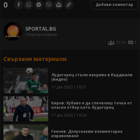
0
Добави коментар
SPORTAL.BG
Спортни новини
5110
1
Свързани материали
Лудогорец стъпи накриво в Кърджали
(видео)
17 дек 2020 | 19:21
Киров: Хубаво е да спечелиш точка от
класен отбор като Лудогорец
17 дек 2020 | 19:34
Генчев: Допуснахме елементарно
изравняване