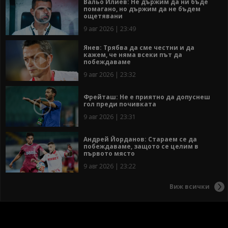
Вальо Илиев: Не държим да ни бъде
помагано, но държим да не бъдем
ощетявани
9 авг 2026 | 23:49
Янев: Трябва да сме честни и да
кажем, че няма всеки път да
побеждаваме
9 авг 2026 | 23:32
Фрейташ: Не е приятно да допуснеш
гол преди почивката
9 авг 2026 | 23:31
Андрей Йорданов: Стараем се да
побеждаваме, защото се целим в
първото място
9 авг 2026 | 23:22
Виж всички