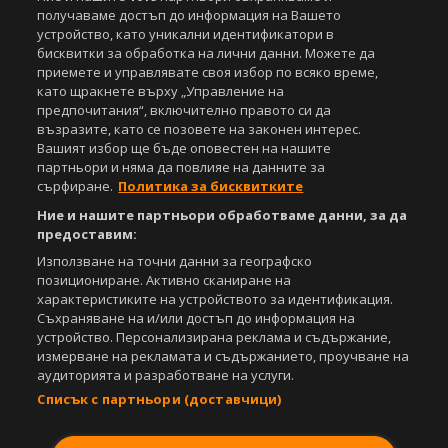
получаваме достъп до информация на Вашето
устройство, като уникални идентификатори в
бисквитки за обработка на лични данни. Можете да
приемете и управлявате своя избор по всяко време,
като щракнете върху „Управление на
предпочитания“, включително правото си да
възразите, като се позовете на законен интерес.
Вашият избор ще бъде оповестен на нашите
партньори и няма да повлияе на данните за
сърфиране.
Политика за бисквитките
Ние и нашите партньори обработваме данни, за да
предоставим:
Използване на точни данни за географско
позициониране. Активно сканиране на
характеристиките на устройството за идентификация.
Съхраняване на и/или достъп до информация на
устройство. Персонализирана реклама и съдържание,
измерване на рекламата и съдържанието, проучване на
аудиторията и разработване на услуги.
Списък с партньори (доставчици)