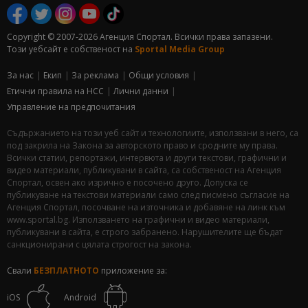
Copyright © 2007-2026 Агенция Спортал. Всички права запазени.
Този уебсайт е собственост на
Sportal Media Group
За нас
Екип
За рекламa
Общи условия
Етични правила на НСС
Лични данни
Управление на предпочитания
Съдържанието на този уеб сайт и технологиите, използвани в него, са
под закрила на Закона за авторското право и сродните му права.
Всички статии, репортажи, интервюта и други текстови, графични и
видео материали, публикувани в сайта, са собственост на Агенция
Спортал, освен ако изрично е посочено друго. Допуска се
публикуване на текстови материали само след писмено съгласие на
Агенция Спортал, посочване на източника и добавяне на линк към
www.sportal.bg. Използването на графични и видео материали,
публикувани в сайта, е строго забранено. Нарушителите ще бъдат
санкционирани с цялата строгост на закона.
Свали
БЕЗПЛАТНОТО
приложение за:
iOS
Android