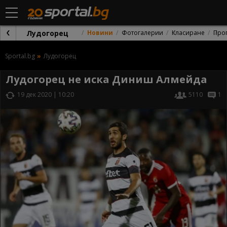
Лудогорец
Новини
Фотогалерии
Класиране
Про
Sportal.bg
Лудогорец
Лудогорец не иска Диниш Алмейда
19 дек 2020 | 10:20
5110
1