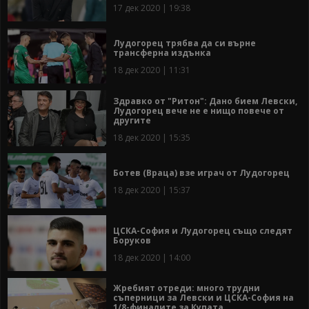
17 дек 2020 | 19:38
Лудогорец трябва да си върне
трансферна издънка
18 дек 2020 | 11:31
Здравко от "Ритон": Дано бием Левски,
Лудогорец вече не е нищо повече от
другите
18 дек 2020 | 15:35
Ботев (Враца) взе играч от Лудогорец
18 дек 2020 | 15:37
ЦСКА-София и Лудогорец също следят
Боруков
18 дек 2020 | 14:00
Жребият отреди: много трудни
съперници за Левски и ЦСКА-София на
1/8-финалите за Купата