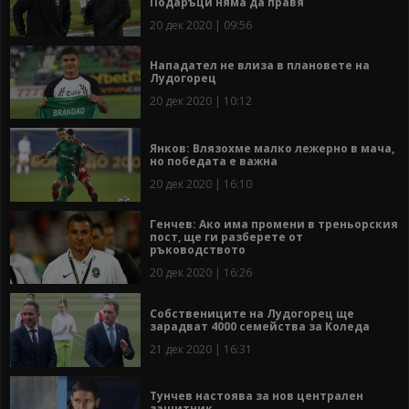
Подаръци няма да правя
20 дек 2020 | 09:56
Нападател не влиза в плановете на
Лудогорец
20 дек 2020 | 10:12
Янков: Влязохме малко лежерно в мача,
но победата е важна
20 дек 2020 | 16:10
Генчев: Ако има промени в треньорския
пост, ще ги разберете от
ръководството
20 дек 2020 | 16:26
Собствениците на Лудогорец ще
зарадват 4000 семейства за Коледа
21 дек 2020 | 16:31
Тунчев настоява за нов централен
защитник