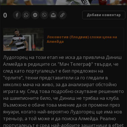
0
Добави коментар
Локомотив (Плодвив) сложи цена на
Алмейда
Лудогорец на този етап не иска да привлича Диниш
Алмейда в редиците си. "Мач Телеграф" твърди, че
след като португалецът е бил предложен на
"орлите", техни представители са го гледали в
няколко мача на живо, за да анализират обстойно
играта му. След това подробно скаутване решението
на шампионите било, че Диниш не трябва на клуба.
Възможно е обаче това мнение да се промени през
януари, когато най-вероятно Лудогорец ще има нов
треньор, а той може и да поиска Алмейда. Реално
португалецът е сред най-добрите защитници в еfbet