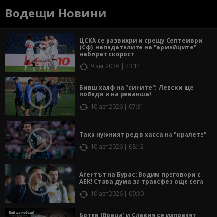
Водещи Новини
ЦСКА се развихри и срещу Септември
(Сф), нападателите на "армейците"
набират скорост
9 авг 2026 | 23:11
Бивш халф на "сините": Левски ще
победи и на реванша!
10 авг 2026 | 07:31
Така нужният ред в хаоса на "кралете"
10 авг 2026 | 08:12
Агентът на Бурас: Водим преговори с
АЕК! Става дума за трансфер още сега
10 авг 2026 | 09:30
Ботев (Враца) и Славия се изправят