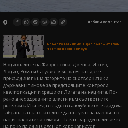
0
Добави коментар
Роберто Манчини е дал положителен
тест за коронавирус
Националите на Фиорентина, Дженоа, Интер,
Лацио, Рома и Сасуоло няма да могат да се
присъединят към лагерите на съотверните си
държавни тимове за предстоящите контроли,
квалификации и срещи от Лигата на нациите. По-
рано днес здравните власти към съответните
региони в Италия, откъдето са клубовете, издадоха
забрана на състезателите да пътуват за мачове на
националните си тимове. Това е заради наличието
на поне по един болен от коронавирус в