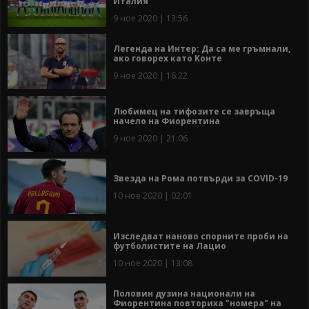
Италия
9 ное 2020 | 13:56
Легенда на Интер: Да са ме гръмнали,
ако говорех като Конте
9 ное 2020 | 16:22
Любимец на тифозите се завръща
начело на Фиорентина
9 ное 2020 | 21:06
Звезда на Рома потвърди за COVID-19
10 ное 2020 | 02:01
Изследват наново спорните проби на
футболистите на Лацио
10 ное 2020 | 13:08
Половин дузина национали на
Фиорентина повториха "номера" на