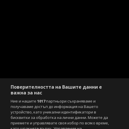
Поверителността на Вашите данни е
важна за нас
Ние и нашите
1017
партньори съхраняваме и
получаваме достъп до информация на Вашето
устройство, като уникални идентификатори в
бисквитки за обработка на лични данни. Можете да
приемете и управлявате своя избор по всяко време,
като щракнете върху „Управление на