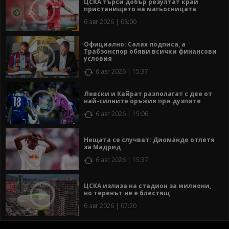
ЦСКА търси добър резултат край
пристанището на магьосницата
6 авг 2026 | 08:00
Официално: Салах подписа, а
Трабзонспор обяви всички финансови
условия
6 авг 2026 | 15:37
Левски и Кайрат разполагат с две от
най-силните оръжия при дузпите
6 авг 2026 | 15:06
Нещата се случват: Диоманде отлетя
за Мадрид
6 авг 2026 | 15:37
ЦСКА излиза на стадион за милиони,
но теренът не е блестящ
6 авг 2026 | 07:20