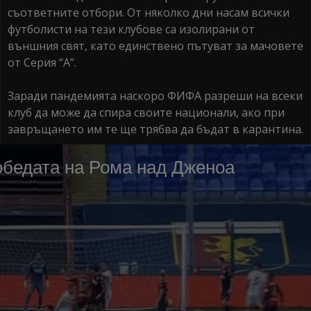
съответните отбори. От няколко дни насам всички
футболисти на тези клубове са изолирани от
външния свят, като единствено пътуват за мачовете
от Серия “А”.
Заради пандемията наскоро ФИФА разреши на всеки
клуб да може да спира своите национали, ако при
завръщането им те ще трябва да бъдат в карантина.