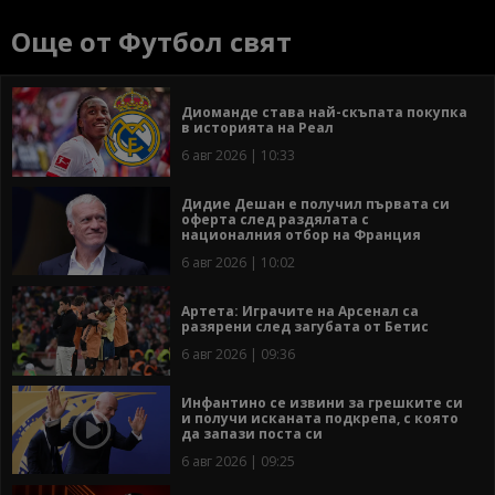
Още от Футбол свят
Диоманде става най-скъпата покупка
в историята на Реал
6 авг 2026 | 10:33
Дидие Дешан е получил първата си
оферта след раздялата с
националния отбор на Франция
6 авг 2026 | 10:02
Артета: Играчите на Арсенал са
разярени след загубата от Бетис
6 авг 2026 | 09:36
Инфантино се извини за грешките си
и получи исканата подкрепа, с която
да запази поста си
6 авг 2026 | 09:25