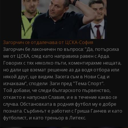
Загорчич се отдалечава от ЦСКА-София
Загорчич бе лаконичен по въпроса: "Да, потърсиха
ме от ЦСКА, след като направиха равен с Арда.
Говорих с тях няколко пъти, коментирахме нещата,
но дали ще вземат решение аз да водя отбора или
някой друг, ще видим. Засега съм в Нови Сад и
изчаквам", сподели Заги пред "Тема Спорт".
Той добави, че следи българското първенство,
откакто е напуснал Славия, и е в течение какво се
случва. Обстановката в родния футбол му е добре
позната. Сърбинът е работил с Гриша Ганчев и като
футболист, и като треньор в Литекс.