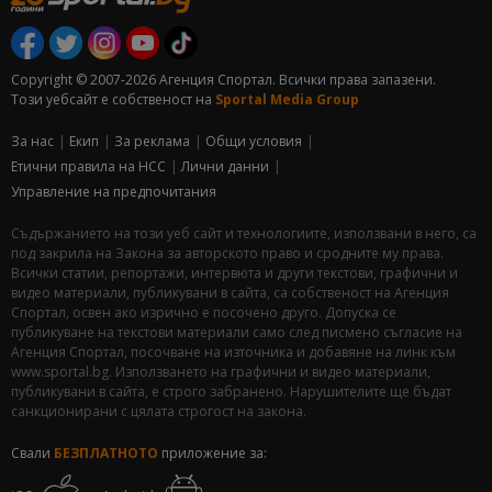
Copyright © 2007-2026 Агенция Спортал. Всички права запазени.
Този уебсайт е собственост на
Sportal Media Group
За нас
Екип
За рекламa
Общи условия
Етични правила на НСС
Лични данни
Управление на предпочитания
Съдържанието на този уеб сайт и технологиите, използвани в него, са
под закрила на Закона за авторското право и сродните му права.
Всички статии, репортажи, интервюта и други текстови, графични и
видео материали, публикувани в сайта, са собственост на Агенция
Спортал, освен ако изрично е посочено друго. Допуска се
публикуване на текстови материали само след писмено съгласие на
Агенция Спортал, посочване на източника и добавяне на линк към
www.sportal.bg. Използването на графични и видео материали,
публикувани в сайта, е строго забранено. Нарушителите ще бъдат
санкционирани с цялата строгост на закона.
Свали
БЕЗПЛАТНОТО
приложение за: