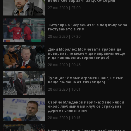
Беноа Кое вариант за ЦСКА-София
27 окт 2020 | 07:00
Титуляр на "червените" е под въпрос за
гостуването в Рим
28 окт 2020 | 07:30
Дани Моралес: Момчетата трябва да
повярват, че можем да направим нещо
и да напишем история (видео)
28 окт 2020 | 09:46
Турицов: Имаме огромен шанс, не сме
нещо по-лошо от тях (видео)
28 окт 2020 | 10:01
Стойчо Младенов изригна: Явно някои
около любимия ми клуб се страхуват
дори от сянката ми
28 окт 2020 | 10:15
Напук на всичко, "червените" вярват в