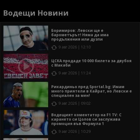
Водещи Новини
Боримиров: Левски ще е
барометърът! Няма да има
продължения или дузпи
9 авг 2026 | 12:10
ЦСКА продаде 10 000 билета за двубоя
с Макаби
9 авг 2026 | 11:24
Рикардиньо пред Sportal.bg: Имам
много приятели в Кайрат, но Левски е
специален за мен!
9 авг 2026 | 09:02
Водещият коментатор на F1 TV: С
карането си Цолов си заслужава
промоция във Формула 1
9 авг 2026 | 10:29