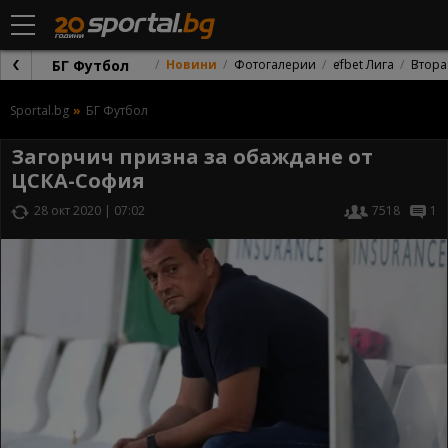
БГ Футбол
Новини
Фотогалерии
efbet Лига
Втора
Sportal.bg
БГ Футбол
Загорчич призна за обаждане от
ЦСКА-София
28 окт 2020 | 07:02
7518
1