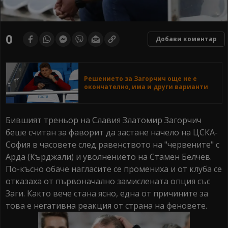
0
Добави коментар
Решението за Загорчич още не е
окончателно, има и други варианти
Бившият треньор на Славия Златомир Загорчич
беше считан за фаворит да застане начело на ЦСКА-
София в часовете след равенството на "червените" с
Арда (Кърджали) и уволнението на Стамен Белчев.
По-късно обаче нагласите се промениха и от клуба се
отказаха от първоначално замислената опция със
Заги. Както вече стана ясно, една от причините за
това е негативна реакция от страна на феновете.