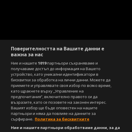
Поверителността на Вашите данни е
важна за нас
Ние и нашите
1019
партньори съхраняваме и
получаваме достъп до информация на Вашето
устройство, като уникални идентификатори в
бисквитки за обработка на лични данни. Можете да
приемете и управлявате своя избор по всяко време,
като щракнете върху „Управление на
предпочитания“, включително правото си да
възразите, като се позовете на законен интерес.
Вашият избор ще бъде оповестен на нашите
партньори и няма да повлияе на данните за
сърфиране.
Политика за бисквитките
Ние и нашите партньори обработваме данни, за да