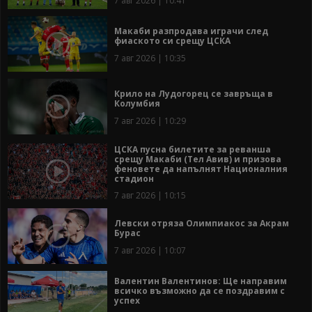
7 авг 2026 | 10:41
Макаби разпродава играчи след
фиаското си срещу ЦСКА
7 авг 2026 | 10:35
Крило на Лудогорец се завръща в
Колумбия
7 авг 2026 | 10:29
ЦСКА пусна билетите за реванша
срещу Макаби (Тел Авив) и призова
феновете да напълнят Националния
стадион
7 авг 2026 | 10:15
Левски отряза Олимпиакос за Акрам
Бурас
7 авг 2026 | 10:07
Валентин Валентинов: Ще направим
всичко възможно да се поздравим с
успех