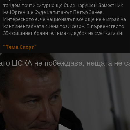
тандем почти сигурно ще бъде нарушен. Заместник
на Юрген ще бъде капитанът Петър Занев.
Интересното е, че националът все още не е играл на
континенталната сцена този сезон. В първенството
35-гоишният бранител има 4 двубоя на сметката си.
"Тема Спорт"