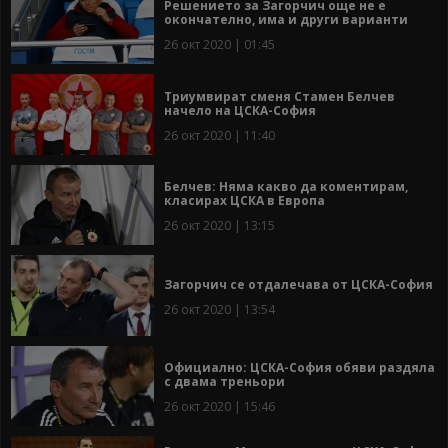
Решението за Загорчич още не е
окончателно, има и други варианти
26 окт 2020 | 01:45
Триумвират сменя Стамен Белчев
начело на ЦСКА-София
26 окт 2020 | 11:40
Белчев: Няма какво да коментирам,
класирах ЦСКА в Европа
26 окт 2020 | 13:15
Загорчич се отдалечава от ЦСКА-София
26 окт 2020 | 13:54
Официално: ЦСКА-София обяви раздяла
с двама треньори
26 окт 2020 | 15:46