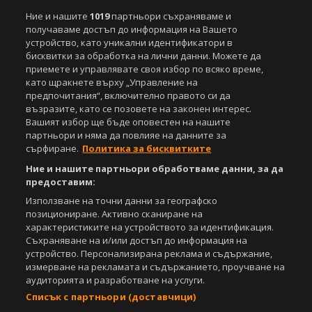
Ние и нашите
1019
партньори съхраняваме и
получаваме достъп до информация на Вашето
устройство, като уникални идентификатори в
бисквитки за обработка на лични данни. Можете да
приемете и управлявате своя избор по всяко време,
като щракнете върху „Управление на
предпочитания“, включително правото си да
възразите, като се позовете на законен интерес.
Вашият избор ще бъде оповестен на нашите
партньори и няма да повлияе на данните за
сърфиране.
Политика за бисквитките
Ние и нашите партньори обработваме данни, за да
предоставим:
Използване на точни данни за географско
позициониране. Активно сканиране на
характеристиките на устройството за идентификация.
Съхраняване на и/или достъп до информация на
устройство. Персонализирана реклама и съдържание,
измерване на рекламата и съдържанието, проучване на
аудиторията и разработване на услуги.
Списък с партньори (доставчици)