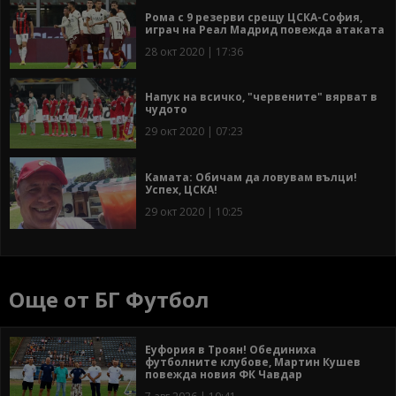
Рома с 9 резерви срещу ЦСКА-София,
играч на Реал Мадрид повежда атаката
28 окт 2020 | 17:36
Напук на всичко, "червените" вярват в
чудото
29 окт 2020 | 07:23
Камата: Обичам да ловувам вълци!
Успех, ЦСКА!
29 окт 2020 | 10:25
Още от БГ Футбол
Еуфория в Троян! Обединиха
футболните клубове, Мартин Кушев
повежда новия ФК Чавдар