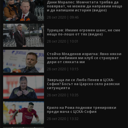
Дани Моралес: Момчетата трябва да
повярват, че можем да направим нещо
и да напишем история (видео)
28 окт 2020 | 09:46
Турицов: Имаме огромен шанс, не сме
нещо по-лошо от тях (видео)
28 окт 2020 | 10:01
Стойчо Младенов изригна: Явно някои
около любимия ми клуб се страхуват
дори от сянката ми
28 окт 2020 | 10:15
Завръща ли се Любо Пенев в ЦСКА-
София? Босът на Царско село разясни
ситуацията
28 окт 2020 | 10:35
Крило на Рома поднови тренировки
преди мача с ЦСКА-София
28 окт 2020 | 13:32