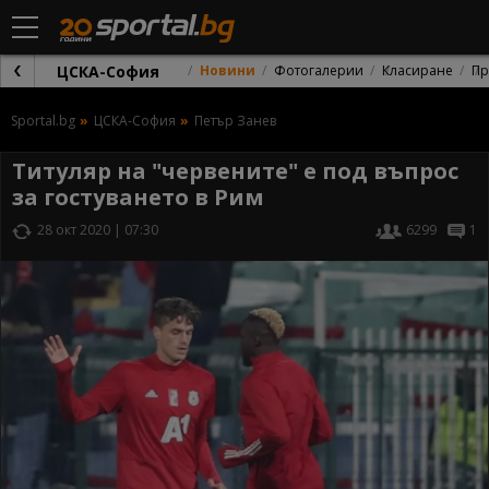
ЦСКА-София
Новини
Фотогалерии
Класиране
Пр
Sportal.bg
ЦСКА-София
Петър Занев
Титуляр на "червените" е под въпрос
за гостуването в Рим
28 окт 2020 | 07:30
6299
1