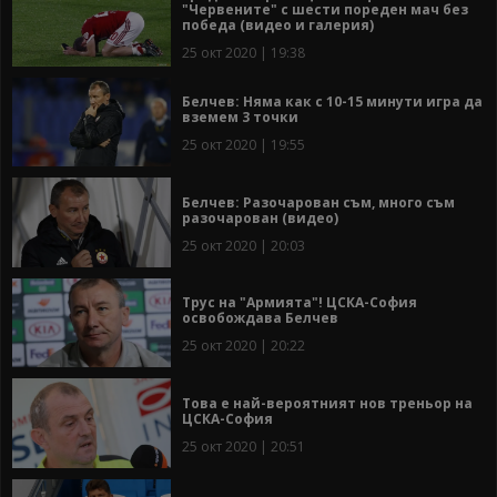
"Червените" с шести пореден мач без
победа (видео и галерия)
25 окт 2020 | 19:38
Белчев: Няма как с 10-15 минути игра да
вземем 3 точки
25 окт 2020 | 19:55
Белчев: Разочарован съм, много съм
разочарован (видео)
25 окт 2020 | 20:03
Трус на "Армията"! ЦСКА-София
освобождава Белчев
25 окт 2020 | 20:22
Това е най-вероятният нов треньор на
ЦСКА-София
25 окт 2020 | 20:51