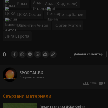
Рома
Арда (Кърджали)
ЦСКА-София
Петър Занев
Валентин Антов
Юрген Матей
Лига Европа
0
Добави коментар
SPORTAL.BG
Спортни новини
6299
1
Свързани материали
Гредите спряха ЦСКА-София!