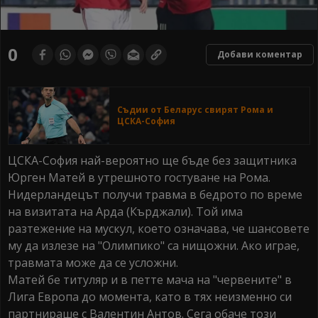
0
Добави коментар
Съдии от Беларус свирят Рома и
ЦСКА-София
ЦСКА-София най-вероятно ще бъде без защитника
Юрген Матей в утрешното гостуване на Рома.
Нидерландецът получи травма в бедрото по време
на визитата на Арда (Кърджали). Той има
разтежение на мускул, което означава, че шансовете
му да излезе на "Олимпико" са нищожни. Ако играе,
травмата може да се усложни.
Матей бе титуляр и в петте мача на "червените" в
Лига Европа до момента, като в тях неизменно си
партнираше с Валентин Антов. Сега обаче този