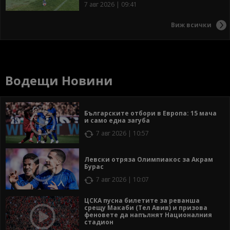
7 авг 2026 | 09:41
Виж всички
Водещи Новини
Българските отбори в Европа: 15 мача
и само една загуба
7 авг 2026 | 10:57
Левски отряза Олимпиакос за Акрам
Бурас
7 авг 2026 | 10:07
ЦСКА пусна билетите за реванша
срещу Макаби (Тел Авив) и призова
феновете да напълнят Националния
стадион