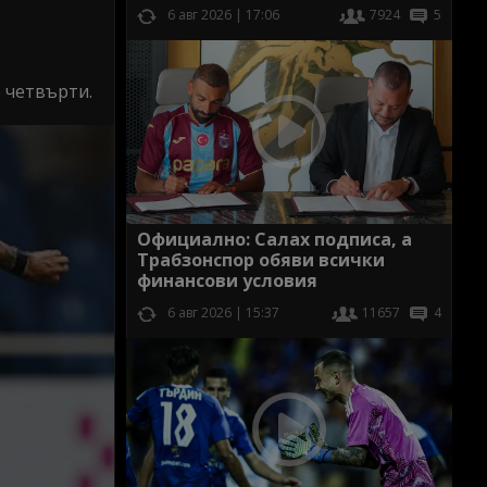
6 авг 2026 | 17:06
7924
5
е четвърти.
Официално: Салах подписа, а
Трабзонспор обяви всички
финансови условия
6 авг 2026 | 15:37
11657
4