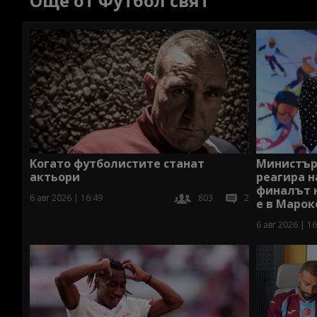
Още от Футбол свят
Когато футболистите станат
Министъръ
актьори
реагира н
финалът 
6 авг 2026 | 16:49
803
2
е в Марок
6 авг 2026 | 16