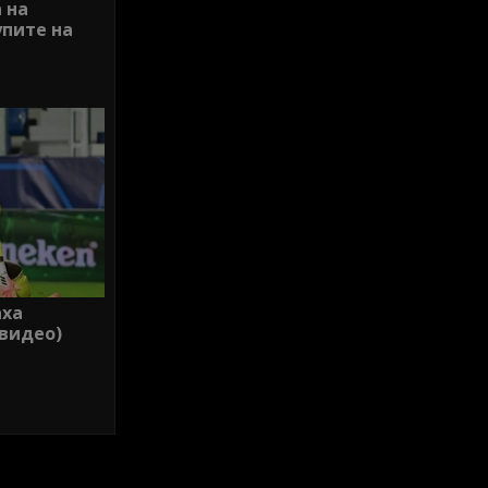
 на
упите на
аха
(видео)