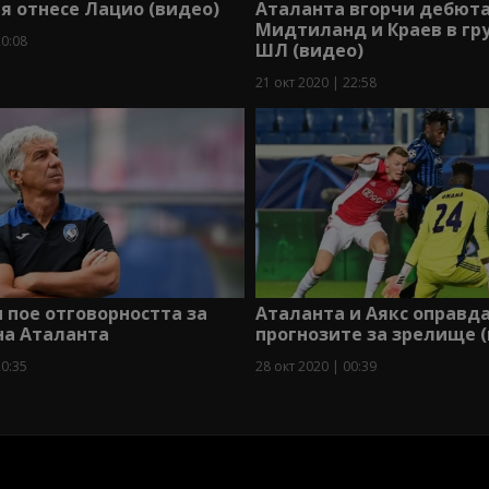
я отнесе Лацио (видео)
Аталанта вгорчи дебюта
Мидтиланд и Краев в гр
20:08
ШЛ (видео)
21 окт 2020 | 22:58
 пое отговорността за
Аталанта и Аякс оправд
на Аталанта
прогнозите за зрелище 
20:35
28 окт 2020 | 00:39