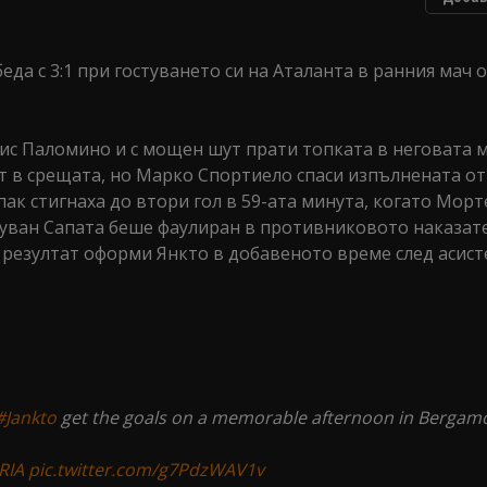
а с 3:1 при гостуването си на Аталанта в ранния мач 
ис Паломино и с мощен шут прати топката в неговата м
 в срещата, но Марко Спортиело спаси изпълнената от 
пак стигнаха до втори гол в 59-ата минута, когато Морт
 Дуван Сапата беше фаулиран в противниковото наказат
 резултат оформи Янкто в добавеното време след асист
#Jankto
get the goals on a memorable afternoon in Bergam
RIA
pic.twitter.com/g7PdzWAV1v