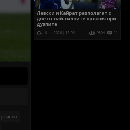
Левски и Кайрат разполагат с
две от най-силните оръжия при
дузпите
6 авг 2026 | 15:06
9894
11
ортиело