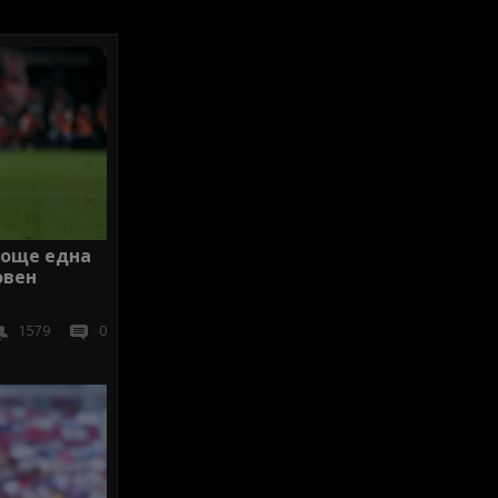
 още една
овен
1579
0