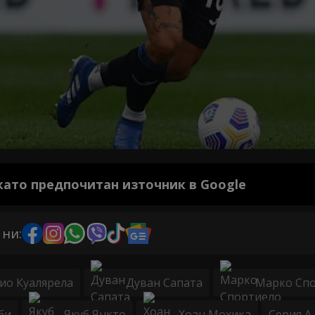
 като предпочитан източник в Google
 ни:
ио Куалярела
Дуван Сапата
Марко Сп
би
Якуб Янкто
Хоан Мохика
Серия А