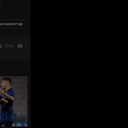
и коментар
2184
1