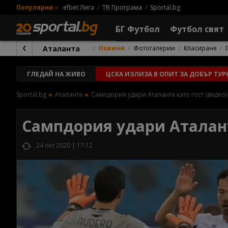
Популярни
»
efbet Лига
ТВ Програма
Sportal.bg
БГ Футбол
Футбол свят
Аталанта
Новини
Фотогалерии
Класиране
ГЛЕДАЙ
НА ЖИВО
ЦСКА ИЗЛИЗА В ОПИТ ЗА ДОБЪР ТУР
Sportal.bg
Аталанта
Сампдория удари Аталанта като гост (видео)
Сампдория удари Аталант
24 окт 2020 | 17:12