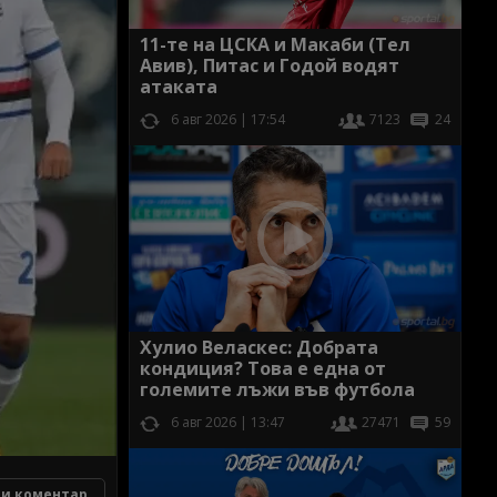
11-те на ЦСКА и Макаби (Тел
Авив), Питас и Годой водят
атаката
6 авг 2026 | 17:54
7123
24
Хулио Веласкес: Добрата
кондиция? Това е една от
големите лъжи във футбола
6 авг 2026 | 13:47
27471
59
и коментар