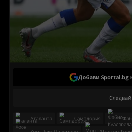
Добави Sportal.bg
Следвай
Аталанта
Сампдория
Фаб
Хосе Луис Паломино
Мортен Торс