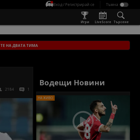
Вход / Регистрирай се
Игри
LiveScore
Търсене
ТЕ НА ДВАТА ТИМА
Водещи Новини
2184
1