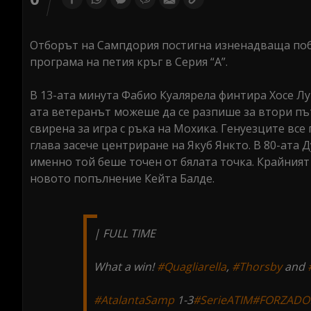
Отборът на Сампдория постигна изненадваща побед
програма на петия кръг в Серия “А”.
В 13-ата минута Фабио Куалярела финтира Хосе Лу
ата ветеранът можеше да се разпише за втори път
свирена за игра с ръка на Мохика. Генуезците все 
глава засече центриране на Якуб Янкто. В 80-ата
именно той беше точен от бялата точка. Крайният
новото попълнение Кейта Балде.
| FULL TIME
What a win!
#Quagliarella
,
#Thorsby
and
#AtalantaSamp
1-3
#SerieATIM
#FORZADO