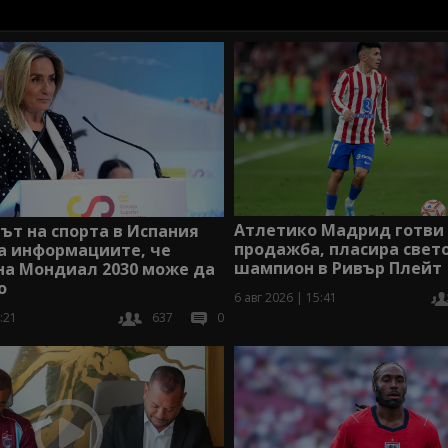
Атлетико Мадрид готви
т на спорта в Испания
продажба, пласира свет
а информациите, че
шампион в Ривър Плейт
на Мондиал 2030 може да
о
6 авг 2026 | 15:41
:21
637
0