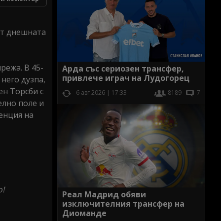
от днешната
режа. В 45-
Арда със сериозен трансфер,
привлече играч на Лудогорец
него дузпа,
ен Торсби с
6 авг 2026 | 17:33
8189
7
елно поле и
енция на
o!
Реал Мадрид обяви
изключителния трансфер на
Диоманде