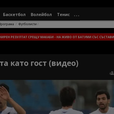
Баскетбол
Волейбол
Тенис
Програма
Футболисти
НИРЕН РЕЗУЛТАТ СРЕЩУ МАКАБИ - НА ЖИВО ОТ БАТУМИ СЪС СЪСТАВИ
а като гост (видео)