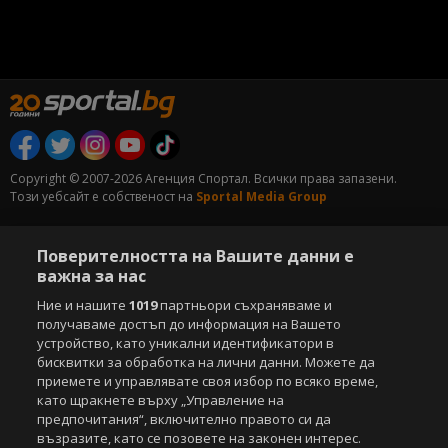
Copyright © 2007-2026 Агенция Спортал. Всички права запазени.
Този уебсайт е собственост на
Sportal Media Group
За нас
Екип
За рекламa
Общи условия
Поверителността на Вашите данни е
Етични правила на НСС
Лични данни
важна за нас
Управление на предпочитания
Ние и нашите
1019
партньори съхраняваме и
Съдържанието на този уеб сайт и технологиите, използвани в него, са
получаваме достъп до информация на Вашето
под закрила на Закона за авторското право и сродните му права.
устройство, като уникални идентификатори в
Всички статии, репортажи, интервюта и други текстови, графични и
бисквитки за обработка на лични данни. Можете да
видео материали, публикувани в сайта, са собственост на Агенция
приемете и управлявате своя избор по всяко време,
Спортал, освен ако изрично е посочено друго. Допуска се
като щракнете върху „Управление на
публикуване на текстови материали само след писмено съгласие на
предпочитания“, включително правото си да
Агенция Спортал, посочване на източника и добавяне на линк към
възразите, като се позовете на законен интерес.
www.sportal.bg. Използването на графични и видео материали,