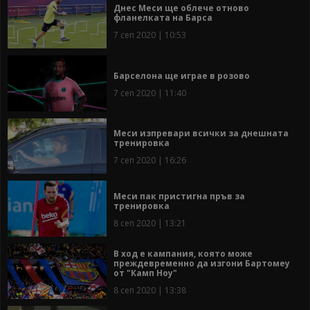
Днес Меси ще облече отново
фланелката на Барса
7 сеп 2020 | 10:53
Барселона ще играе в розово
7 сеп 2020 | 11:40
Меси изпревари всички за днешната
тренировка
7 сеп 2020 | 16:26
Меси пак пристигна пръв за
тренировка
8 сеп 2020 | 13:21
В ход е кампания, която може
преждевременно да изгони Бартомеу
от "Камп Ноу"
8 сеп 2020 | 13:38