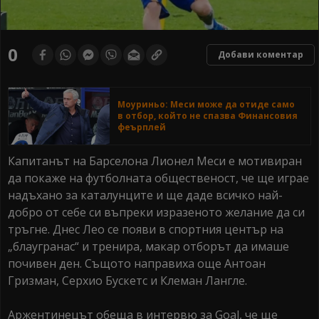
0
Добави коментар
Моуриньо: Меси може да отиде само
в отбор, който не спазва Финансовия
феърплей
Капитанът на Барселона Лионел Меси е мотивиран
да покаже на футболната общественост, че ще играе
надъхано за каталунците и ще даде всичко най-
добро от себе си въпреки изразеното желание да си
тръгне. Днес Лео се появи в спортния център на
„блаугранас“ и тренира, макар отборът да имаше
почивен ден. Същото направиха още Антоан
Гризман, Серхио Бускетс и Клеман Лангле.
Аржентинецът обеща в интервю за Goal, че ще