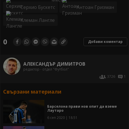
Серхио Бускетс
Антоан Гризман
Клеман Лангле
0
Добави коментар
АЛЕКСАНДЪР ДИМИТРОВ
редактор - отдел "Футбол"
3726
1
Свързани материали
Барселона прави нов опит да вземе
Лаутаро
6 сеп 2020 | 18:51