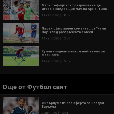
Меси с официално разрешение да
играе в следващия мач на Аржентина
11 сеп 2020 | 10:39
Първи официален коментар от “Камп
Ноу” след развръзката с Меси
11 сеп 2020 | 12:31
Куман сподели какво е най-важно за
Меси сега
11 сеп 2020 | 15:39
Още от Футбол свят
Ливърпул с първа оферта за Брадли
Баркола
7 авг 2026 | 16:54