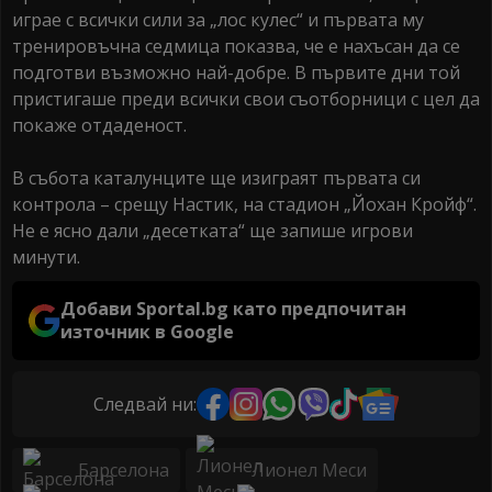
играе с всички сили за „лос кулес“ и първата му
тренировъчна седмица показва, че е нахъсан да се
подготви възможно най-добре. В първите дни той
пристигаше преди всички свои съотборници с цел да
покаже отдаденост.
В събота каталунците ще изиграят първата си
контрола – срещу Настик, на стадион „Йохан Кройф“.
Не е ясно дали „десетката“ ще запише игрови
минути.
Добави Sportal.bg като предпочитан
източник в Google
Следвай ни:
Барселона
Лионел Меси