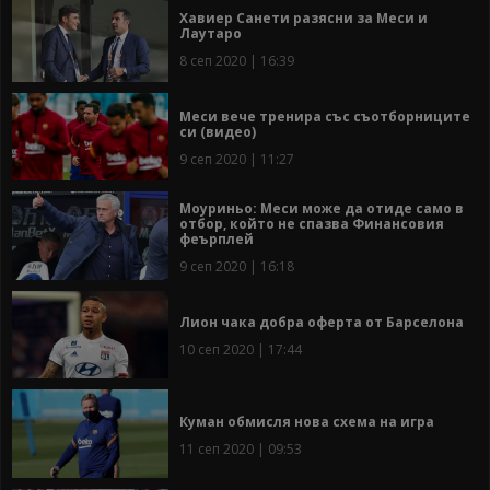
Хавиер Санети разясни за Меси и
Лаутаро
8 сеп 2020 | 16:39
Меси вече тренира със съотборниците
си (видео)
9 сеп 2020 | 11:27
Моуриньо: Меси може да отиде само в
отбор, който не спазва Финансовия
феърплей
9 сеп 2020 | 16:18
Лион чака добра оферта от Барселона
10 сеп 2020 | 17:44
Куман обмисля нова схема на игра
11 сеп 2020 | 09:53