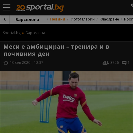
Барселона
Новини
Фотогалерии
Класиране
Прог
Sportal.bg
Барселона
Меси е амбициран – тренира и в
почивния ден
10 сеп 2020 | 12:37
3726
1