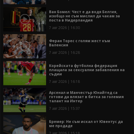
Ван Бомел: Чест е да водя Белгия,
изобщо не съм мислил да чакам за
поста в Нидерландия
7 авг 2026 | 16:30
Феран Торес с голям жест към
Валенсия
7 авг 2026 | 16:28
Корейската футболна федерация
плащала за сексуални забавления на
съдии
7 авг 2026 | 16:18
Арсенал и Манчестър Юнайтед са
готови да влязат в битка за големия
талант на Интер
7 авг 2026 | 15:37
Бремер: Не съм искал от Ювентус да
ме продаде
7 авг 2026 | 15:18