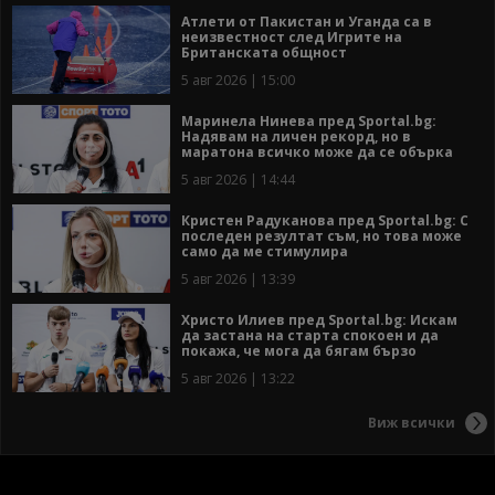
Атлети от Пакистан и Уганда са в
неизвестност след Игрите на
Британската общност
5 авг 2026 | 15:00
Маринела Нинева пред Sportal.bg:
Надявам на личен рекорд, но в
маратона всичко може да се обърка
5 авг 2026 | 14:44
Кристен Радуканова пред Sportal.bg: С
последен резултат съм, но това може
само да ме стимулира
5 авг 2026 | 13:39
Христо Илиев пред Sportal.bg: Искам
да застана на старта спокоен и да
покажа, че мога да бягам бързо
5 авг 2026 | 13:22
Виж всички