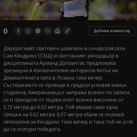
0
Добави коментар
Двукратният световен шампион в ончарския скок
Сам Кендрикс (САЩ) и световният рекордьор в
дисциплината Арманд Дуплантис предложиха
зрелищна и изключително интересна битка на
Диамантената лига в Лозана тази вечер.
Състезанието се проведе в градски условия извън
стадиона. Американецът направи всичко по силите
си и преодоля от първи опит всички височини от
5.72 метра до 6.02 метра. Той имаше само една
грешка на 5.62 метра. 6.07 метра обаче се оказаха
непосилни за Кендрикс тази вечер и така той не успя
да си осигури победата.