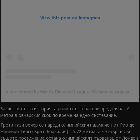
View this post on Instagram
A post shared by Wanda Diamond League (@diamondleagueathletics)
За шести път в историята двама състезатели предоляват 6
метра в овчарския скок по време на едно състезание.
Трети тази вечер се нареди олимпийският шампион от Рио де
Жанейро Тиаго Браз (Бразилия) с 5.72 метра, а четвърти със
същото постижение остана олимпийският първенец от Лондон