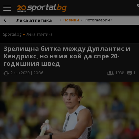
Лека атлетика
Новини
Фотогалерии
Sportal.bg
Лека атлетика
Зрелищна битка между Дуплантис и
Кендрикс, но няма кой да спре 20-
годишния швед
2 сеп 2020 | 20:36
1938
1