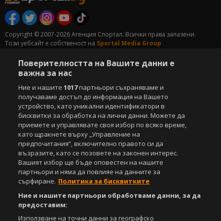
Copyright © 2007-2026 Агенция Спортал. Всички права запазени.
Този уебсайт е собственост на
Sportal Media Group
За нас
Поверителността на Вашите данни е
Екип
За рекламa
Общи условия
важна за нас
Етични правила на НСС
Лични данни
Управление на предпочитания
Ние и нашите
1017
партньори съхраняваме и
получаваме достъп до информация на Вашето
Съдържанието на този уеб сайт и технологиите, използвани в него, са
устройство, като уникални идентификатори в
под закрила на Закона за авторското право и сродните му права.
бисквитки за обработка на лични данни. Можете да
Всички статии, репортажи, интервюта и други текстови, графични и
приемете и управлявате своя избор по всяко време,
видео материали, публикувани в сайта, са собственост на Агенция
като щракнете върху „Управление на
Спортал, освен ако изрично е посочено друго. Допуска се
предпочитания“, включително правото си да
публикуване на текстови материали само след писмено съгласие на
възразите, като се позовете на законен интерес.
Агенция Спортал, посочване на източника и добавяне на линк към
Вашият избор ще бъде оповестен на нашите
www.sportal.bg. Използването на графични и видео материали,
партньори и няма да повлияе на данните за
публикувани в сайта, е строго забранено. Нарушителите ще бъдат
сърфиране.
Политика за бисквитките
санкционирани с цялата строгост на закона.
Ние и нашите партньори обработваме данни, за да
Свали
БЕЗПЛАТНОТО
приложение за:
предоставим:
Използване на точни данни за географско