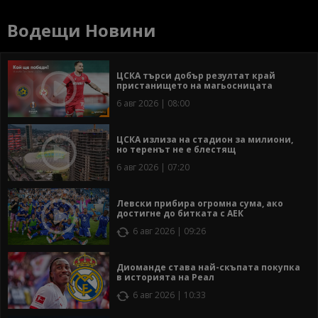
Водещи Новини
ЦСКА търси добър резултат край
пристанището на магьосницата
6 авг 2026 | 08:00
ЦСКА излиза на стадион за милиони,
но теренът не е блестящ
6 авг 2026 | 07:20
Левски прибира огромна сума, ако
достигне до битката с АЕК
6 авг 2026 | 09:26
Диоманде става най-скъпата покупка
в историята на Реал
6 авг 2026 | 10:33