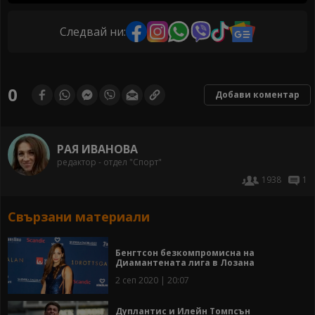
Следвай ни:
0
Добави коментар
РАЯ ИВАНОВА
редактор - отдел "Спорт"
1938
1
Свързани материали
Бенгтсон безкомпромисна на
Диамантената лига в Лозана
2 сеп 2020 | 20:07
Дуплантис и Илейн Томпсън