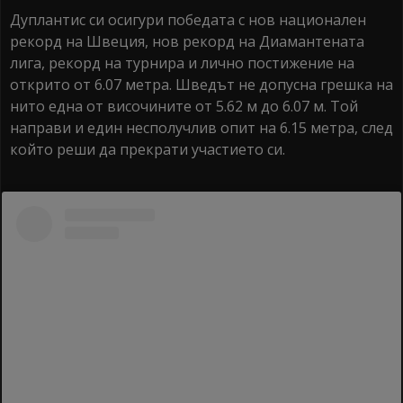
Дуплантис си осигури победата с нов национален
рекорд на Швеция, нов рекорд на Диамантената
лига, рекорд на турнира и лично постижение на
открито от 6.07 метра. Шведът не допусна грешка на
нито една от височините от 5.62 м до 6.07 м. Той
направи и един несполучлив опит на 6.15 метра, след
който реши да прекрати участието си.