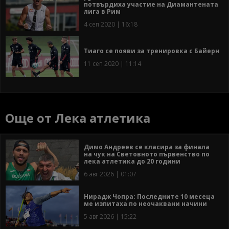
потвърдиха участие на Диамантената
лига в Рим
4 сеп 2020 | 16:18
Тиаго се появи за тренировка с Байерн
11 сеп 2020 | 11:14
Още от Лека атлетика
Димо Андреев се класира за финала
на чук на Световното първенство по
лека атлетика до 20 години
6 авг 2026 | 01:07
Нирадж Чопра: Последните 10 месеца
ме изпитаха по неочаквани начини
5 авг 2026 | 15:22