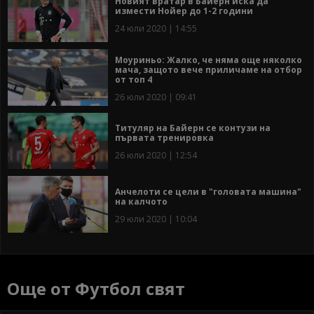
Новият вратар в Байерн иска да
измести Нойер до 1-2 години
24 юли 2020 | 14:55
Моуриньо: Жалко, че няма още няколко
мача, защото вече приличаме на отбор
от топ 4
26 юли 2020 | 09:41
Титуляр на Байерн се контузи на
първата тренировка
26 юли 2020 | 12:54
Анчелоти се цели в "головата машина"
на калчото
29 юли 2020 | 10:04
Още от Футбол свят