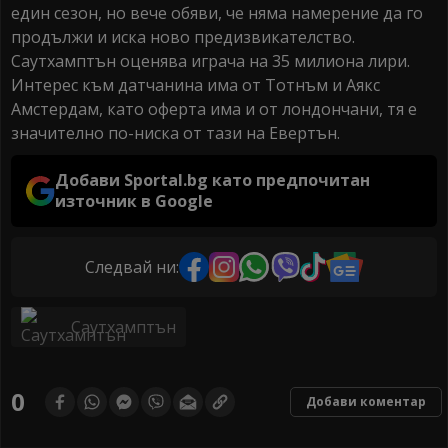
един сезон, но вече обяви, че няма намерение да го
продължи и иска ново предизвикателство.
Саутхамптън оценява играча на 35 милиона лири.
Интерес към датчанина има от Тотнъм и Аякс
Амстердам, като оферта има и от лондончани, тя е
значително по-ниска от тази на Евертън.
Добави Sportal.bg като предпочитан
източник в Google
Следвай ни:
Саутхамптън
0
Добави коментар