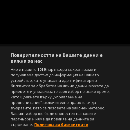
Поверителността на Вашите данни е
важна за нас
Ние и нашите
1019
партньори съхраняваме и
Copyright © 2007-2026 Агенция Спортал. Всички права запазени.
получаваме достъп до информация на Вашето
Този уебсайт е собственост на
Sportal Media Group
устройство, като уникални идентификатори в
бисквитки за обработка на лични данни. Можете да
За нас
Екип
За рекламa
Общи условия
приемете и управлявате своя избор по всяко време,
Етични правила на НСС
Лични данни
като щракнете върху „Управление на
Управление на предпочитания
предпочитания“, включително правото си да
възразите, като се позовете на законен интерес.
Съдържанието на този уеб сайт и технологиите, използвани в него, са
Вашият избор ще бъде оповестен на нашите
под закрила на Закона за авторското право и сродните му права.
партньори и няма да повлияе на данните за
Всички статии, репортажи, интервюта и други текстови, графични и
сърфиране.
Политика за бисквитките
видео материали, публикувани в сайта, са собственост на Агенция