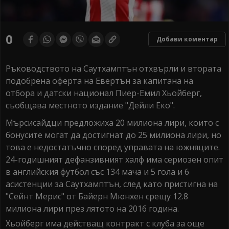
0
Добави коментар
Ръководството на Саутхамптън отхвърли и втората
подобрена оферта на Евертън за капитана на
отбора и датски национал Пиер-Емил Хьойберг,
съобщава местното издание "Дейли Еко".
Мърсисайдци предложиха 20 милиона лири, които с
бонусите могат да достигнат до 25 милиона лири, но
това е недостатъчно според управата на южняците.
24-годишният дефанзивният халф има сериозен опит
в английския футбол със 134 мача и 5 гола и 6
асистенции за Саутхамптън, след като пристигна на
"Сейнт Мерис" от Байерн Мюнхен срещу 12.8
милиона лири през лятото на 2016 година.
Хьойберг има действащ контракт с клуба за още