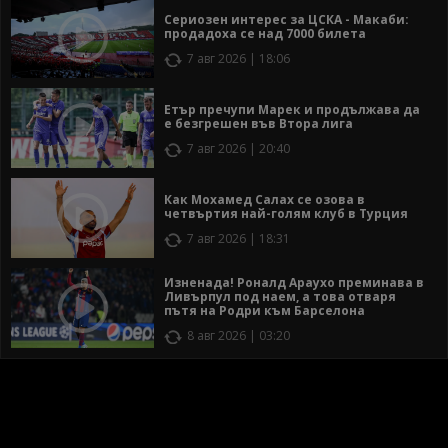
Сериозен интерес за ЦСКА - Макаби:
продадоха се над 7000 билета
7 авг 2026 | 18:06
Етър пречупи Марек и продължава да
е безгрешен във Втора лига
7 авг 2026 | 20:40
Как Мохамед Салах се озова в
четвъртия най-голям клуб в Турция
7 авг 2026 | 18:31
Изненада! Роналд Араухо преминава в
Ливърпул под наем, а това отваря
пътя на Родри към Барселона
8 авг 2026 | 03:20