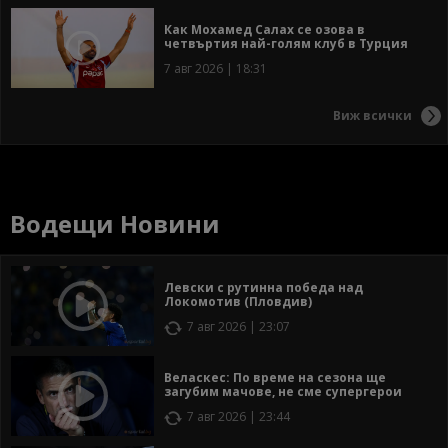
Как Мохамед Салах се озова в
четвъртия най-голям клуб в Турция
7 авг 2026 | 18:31
Виж всички
Водещи Новини
Левски с рутинна победа над
Локомотив (Пловдив)
7 авг 2026 | 23:07
Веласкес: По време на сезона ще
загубим мачове, не сме супергерои
7 авг 2026 | 23:44