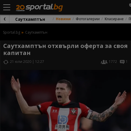
Саутхамптън
Новини
Фотогалерии
Класиране
П
Sportal.bg
Саутхамптън
Саутхамптън отхвърли оферта за своя
капитан
21 юли 2020 | 12:27
1772
1