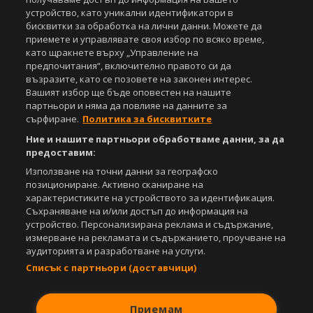
Управление на предпочитания
устройство, като уникални идентификатори в
бисквитки за обработка на лични данни. Можете да
Съдържанието на този уеб сайт и технологиите, използвани в него, са
приемете и управлявате своя избор по всяко време,
под закрила на Закона за авторското право и сродните му права.
като щракнете върху „Управление на
Всички статии, репортажи, интервюта и други текстови, графични и
предпочитания“, включително правото си да
видео материали, публикувани в сайта, са собственост на Агенция
Спортал, освен ако изрично е посочено друго. Допуска се
възразите, като се позовете на законен интерес.
публикуване на текстови материали само след писмено съгласие на
Вашият избор ще бъде оповестен на нашите
Агенция Спортал, посочване на източника и добавяне на линк към
партньори и няма да повлияе на данните за
www.sportal.bg. Използването на графични и видео материали,
сърфиране.
Политика за бисквитките
публикувани в сайта, е строго забранено. Нарушителите ще бъдат
Ние и нашите партньори обработваме данни, за да
санкционирани с цялата строгост на закона.
предоставим:
Свали
БЕЗПЛАТНОТО
приложение за:
Използване на точни данни за географско
позициониране. Активно сканиране на
iOS
Android
характеристиките на устройството за идентификация.
Съхраняване на и/или достъп до информация на
устройство. Персонализирана реклама и съдържание,
Powered by:
измерване на рекламата и съдържанието, проучване на
аудиторията и разработване на услуги.
Списък с партньори (доставчици)
Приемам