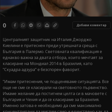
0
Добави коментар
Централният защитник на Италия Джорджо
Киелини е притеснен преди утрешната среща с
България в Палермо. Световната квалификация е
еднакво важна за двата отбора, които мечтаят за
класиране на Мондиал 2014 в Бразилия, като
"Скуадра адзура" е безспорен фаворит.
"Имам притеснения, че подценяваме ситуацията. Все
още не сме се класирали на световното първенство.
Имаме желание да постигнем целта си в мачовете с
България и Чехия и да се класираме за Бразилия.
Именно затова е необходимо да сме максимално
концентрирани да мислим само и единствено как да