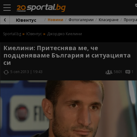
Ювентус
Новини
Фотогалерии
Класиране
Прогр
Sportal.bg
Ювентус
Джорджо Киелини
Киелини: Притеснява ме, че
подценяваме България и ситуацията
си
5 сеп 2013 | 19:43
5801
1