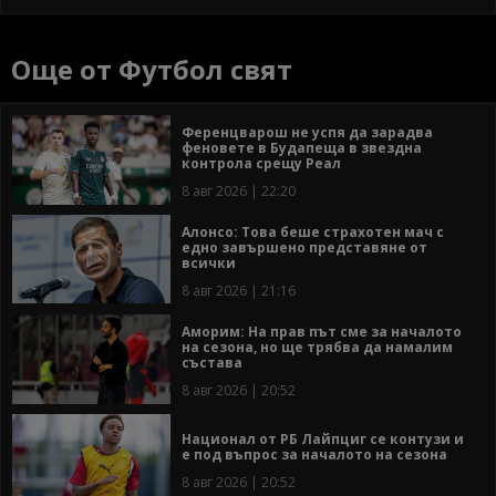
Още от Футбол свят
Ференцварош не успя да зарадва
феновете в Будапеща в звездна
контрола срещу Реал
8 авг 2026 | 22:20
Алонсо: Това беше страхотен мач с
едно завършено представяне от
всички
8 авг 2026 | 21:16
Аморим: На прав път сме за началото
на сезона, но ще трябва да намалим
състава
8 авг 2026 | 20:52
Национал от РБ Лайпциг се контузи и
е под въпрос за началото на сезона
8 авг 2026 | 20:52