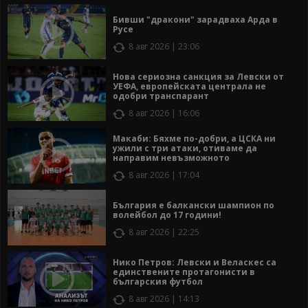
Бивши "дракони" зарадваха Арда в
Русе
8 авг 2026 | 23:06
Нова сериозна санкция за Левски от
УЕФА, европейската централа не
одобри транспарант
8 авг 2026 | 16:06
Макаби: Бяхме по-добри, а ЦСКА ни
ужили с три атаки, отиваме да
направим невъзможното
8 авг 2026 | 17:04
България е балкански шампион по
волейбол до 17 години!
8 авг 2026 | 22:25
Нико Петров: Левски и Веласкес са
единствените протагонисти в
българския футбол
8 авг 2026 | 14:13