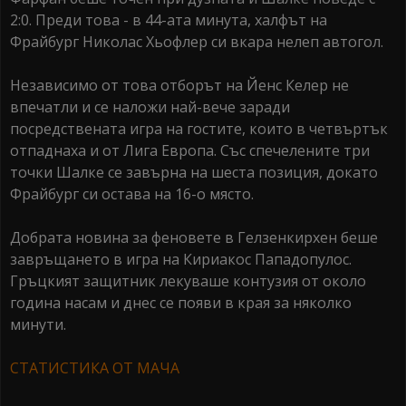
2:0. Преди това - в 44-ата минута, халфът на
Фрайбург Николас Хьофлер си вкара нелеп автогол.
Независимо от това отборът на Йенс Келер не
впечатли и се наложи най-вече заради
посредствената игра на гостите, които в четвъртък
отпаднаха и от Лига Европа. Със спечелените три
точки Шалке се завърна на шеста позиция, докато
Фрайбург си остава на 16-о място.
Добрата новина за феновете в Гелзенкирхен беше
завръщането в игра на Кириакос Пападопулос.
Гръцкият защитник лекуваше контузия от около
година насам и днес се появи в края за няколко
минути.
СТАТИСТИКА ОТ МАЧА