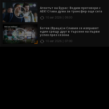
Агентът на Бурас: Водим преговори с
АЕК! Става дума за трансфер още сега
10 авг 2026 | 09:30
Ботев (Враца) и Славия се изправят
един срещу друг в търсене на първи
успех през сезона
10 авг 2026 | 07:00