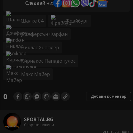
Следвай ни:
Шалке 04
Фрайбург
Джеферсън Фарфан
Никлас Хьофлер
Кириакос Пападопулос
Макс Майер
0
Добави коментар
SPORTAL.BG
Спортни новини
1378
1