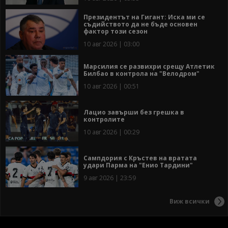
Президентът на Гигант: Иска ми се
съдийството да не бъде основен
фактор този сезон
10 авг 2026 | 03:00
Марсилия се развихри срещу Атлетик
Билбао в контрола на "Велодром"
10 авг 2026 | 00:51
Лацио завърши без грешка в
контролите
10 авг 2026 | 00:29
Сампдория с Кръстев на вратата
удари Парма на "Енио Тардини"
9 авг 2026 | 23:59
Виж всички