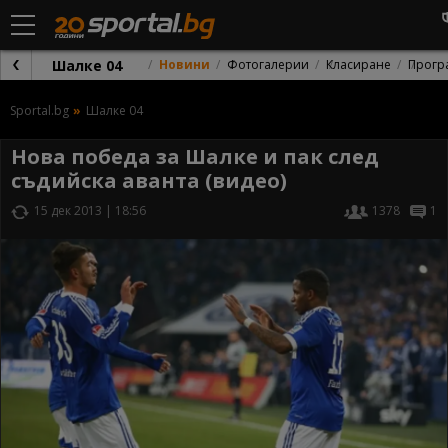
Шалке 04
Новини
Фотогалерии
Класиране
Прогр
Sportal.bg
Шалке 04
Нова победа за Шалке и пак след
съдийска аванта (видео)
15 дек 2013 | 18:56
1378
1