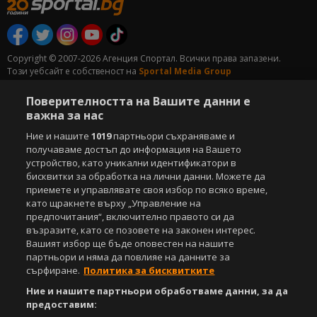
Copyright © 2007-2026 Агенция Спортал. Всички права запазени.
Този уебсайт е собственост на
Sportal Media Group
За нас
Екип
За рекламa
Общи условия
Поверителността на Вашите данни е
важна за нас
Етични правила на НСС
Лични данни
Управление на предпочитания
Ние и нашите
1019
партньори съхраняваме и
получаваме достъп до информация на Вашето
Съдържанието на този уеб сайт и технологиите, използвани в него, са
устройство, като уникални идентификатори в
под закрила на Закона за авторското право и сродните му права.
бисквитки за обработка на лични данни. Можете да
Всички статии, репортажи, интервюта и други текстови, графични и
приемете и управлявате своя избор по всяко време,
видео материали, публикувани в сайта, са собственост на Агенция
като щракнете върху „Управление на
Спортал, освен ако изрично е посочено друго. Допуска се
предпочитания“, включително правото си да
публикуване на текстови материали само след писмено съгласие на
възразите, като се позовете на законен интерес.
Агенция Спортал, посочване на източника и добавяне на линк към
Вашият избор ще бъде оповестен на нашите
www.sportal.bg. Използването на графични и видео материали,
партньори и няма да повлияе на данните за
публикувани в сайта, е строго забранено. Нарушителите ще бъдат
сърфиране.
Политика за бисквитките
санкционирани с цялата строгост на закона.
Ние и нашите партньори обработваме данни, за да
Свали
БЕЗПЛАТНОТО
приложение за:
предоставим: