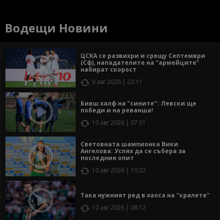
Водещи Новини
ЦСКА се развихри и срещу Септември
(Сф), нападателите на "армейците"
набират скорост
9 авг 2026 | 23:11
Бивш халф на "сините": Левски ще
победи и на реванша!
10 авг 2026 | 07:31
Световната шампионка Вики
Ангелова: Успях да се събера за
последния опит
10 авг 2026 | 10:22
Така нужният ред в хаоса на "кралете"
10 авг 2026 | 08:12