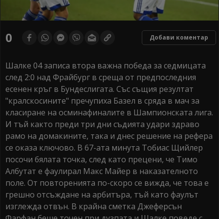
0
Добави коментар
Шалке 04 записа втора важна победа за седмицата
след 2:0 над Фрайбург в среща от предпоследния
есенен кръг в Бундеслигата. Със същия резултат
"кралскосините" пречупиха Базел в сряда в мач за
класиране на осминафиналите в Шампионската лига.
И тъй както преди три дни съдията удари здраво
рамо на домакините, така и днес решение на рефера
се оказа ключово. В 67-ата минута Тобиас Щийлер
посочи бялата точка, след като прецени, че Тимо
Албутат е фаулирал Макс Майер в наказателното
поле. От повторенията по-скоро се вижда, че това е
грешно отсъждане на арбитъра, тъй като фаулът
изглежда отвън. В крайна сметка Джеферсън
Фарфан беше точен при дузпата и Шалке поведе с