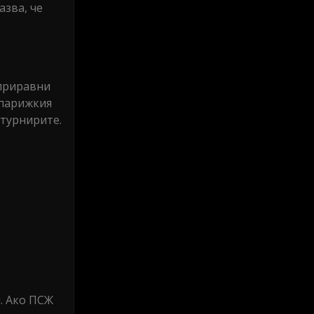
азва, че
 приравни
парижкия
отурнирите.
. Ако ПСЖ