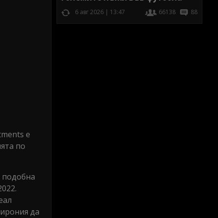
6 авг 2026 | 13:47
66138
88
tments е
ията по
а подобна
022.
еал
 ирония да