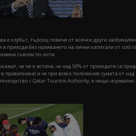
ва е клубът, търсещ повече от всички други заобикалян
 и приходи без наливането на лични капитали от собст
емина съвсем по ноти.
кажат, че не е истина, че над 50% от приходите са при
 в правилника) и че при всяко положение сумата от над 
понсорство с Qatar Tourism Authority, е нещо нормално