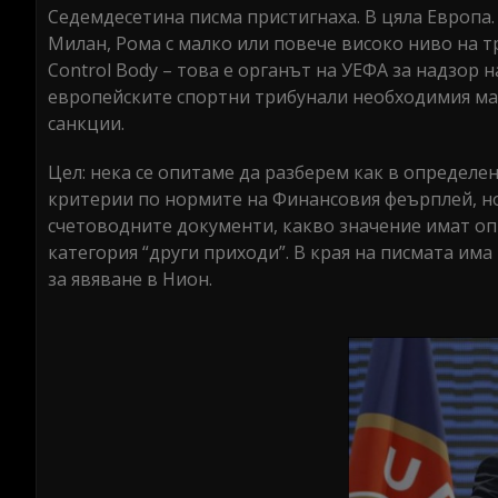
Седемдесетина писма пристигнаха. В цяла Европа.
Милан, Рома с малко или повече високо ниво на тр
Control Body – това е органът на УЕФА за надзор 
европейските спортни трибунали необходимия мат
санкции.
Цел: нека се опитаме да разберем как в определ
критерии по нормите на Финансовия феърплей, но
счетоводните документи, какво значение имат оп
категория “други приходи”. В края на писмата има
за явяване в Нион.