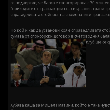
се подчертае, че Барса е спонсорирана с 30 млн. е
“приходите от транзакции със свързани страни тр
справедливата стойност на споменатите транзакц
Но кой и как да установи коя е справедливата сто
сумата от спонсорски договор в счетоводния балан
клуб ще се 
Хубава каша за Мишел Платини, който е така чувс