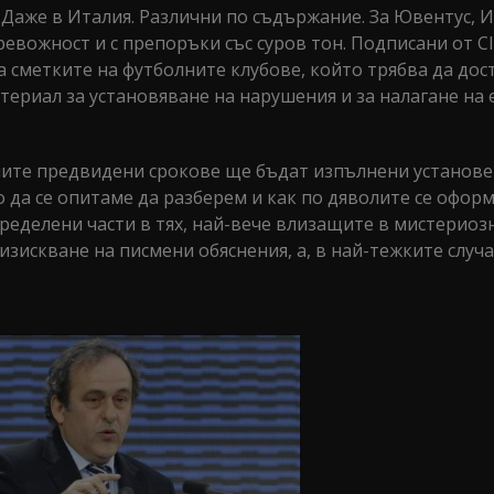
 Даже в Италия. Различни по съдържание. За Ювентус, И
евожност и с препоръки със суров тон. Подписани от Clu
на сметките на футболните клубове, който трябва да дос
ериал за установяване на нарушения и за налагане на
ените предвидени срокове ще бъдат изпълнени установ
 да се опитаме да разберем и как по дяволите се офор
ределени части в тях, най-вече влизащите в мистериоз
 изискване на писмени обяснения, а, в най-тежките случ