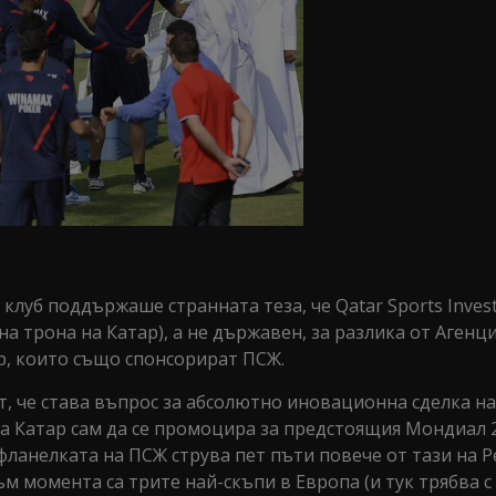
клуб поддържаше странната теза, че Qatar Sports Inves
а трона на Катар), а не държавен, за разлика от Агенц
р, които също спонсорират ПСЖ.
т, че става въпрос за абсолютно иновационна сделка н
а Катар сам да се промоцира за предстоящия Мондиал 2
фланелката на ПСЖ струва пет пъти повече от тази на Р
м момента са трите най-скъпи в Европа (и тук трябва с