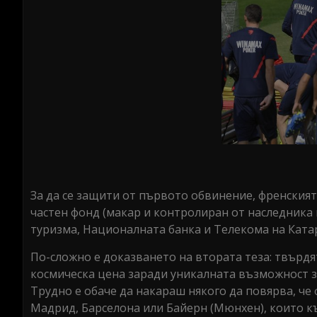
За да се защити от първото обвинение, френският 
частен фонд (макар и контролиран от наследника н
туризма, Националната банка и Телекома на Ката
По-сложно е доказването на втората теза: твърдя
космическа цена заради уникалната възможност з
Трудно е обаче да накараш някого да повярва, че 
Мадрид, Барселона или Байерн (Мюнхен), които къ