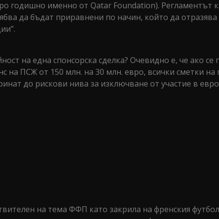
вро годишно именно от Qatar Foundation). Регламентът к
ябва да бъдат приравнени по начин, който да отразява
ии”.
йност на една спонсорска сделка? Очевидно е, че ако се
с на ПСЖ от 150 млн. на 30 млн. евро, всички сметки на
сринат до рискови нива за изключване от участие в евр
твителен на тема ФФП като закрила на френския футбол