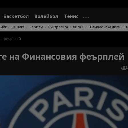
Баскетбол
Волейбол
Тенис
Лийг
Ла Лига
Серия А
Бундеслига
Лига 1
Шампионска лига
Л
ия феърплей
е на Финансовия феърплей