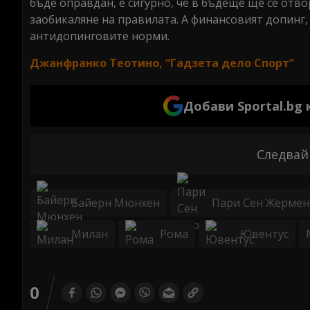
бъде оправдан, е сигурно, че в бъдеще ще се от
заобикаляне на правилата. А финансовият допинг, 
антидопинговите норми.
Джанфранко Теотино, “Гадзета дело Спорт”
Добави Sportal.bg
Следвай
Байерн Мюнхен
Пари Сен Жермен
Милан
Рома
Ювентус
0