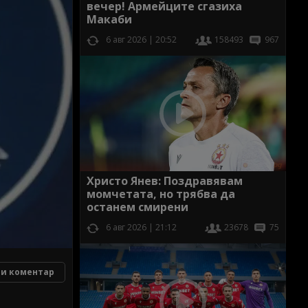
вечер! Армейците сгазиха
Макаби
6 авг 2026 | 20:52
158493
967
Христо Янев: Поздравявам
момчетата, но трябва да
останем смирени
6 авг 2026 | 21:12
23678
75
и коментар