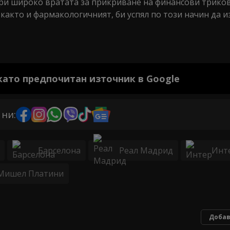
вори широко вратата за прикриване на финансови трико
както и фармакологичният, би успял по този начин да и
 като предпочитан източник в Google
 ни:
Барселона
Реал Мадрид
Инт
Мишел Платини
Добав