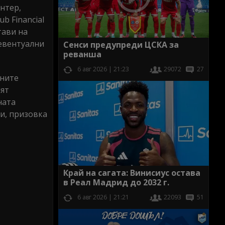
нтер,
b Financial
тави на
 евентуални
Сенси предупреди ЦСКА за
реванша
6 авг 2026 | 21:23
29072
27
ените
мят
ната
аи, призовка
Край на сагата: Винисиус остава
в Реал Мадрид до 2032 г.
6 авг 2026 | 21:21
22093
51