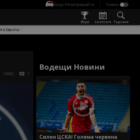
Вход / Регистрирай се
Игри
LiveScore
Търсене
ига Европа
Водещи Новини
14662
1
Силен ЦСКА! Голяма червена