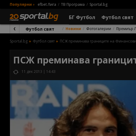
Популярни
»
efbet Лига
ТВ Програма
Sportal.bg
БГ Футбол
Футбол свят
Футбол свят
Новини
Фотогалерии
Премиър 
Sportal.bg
Футбол свят
ПСЖ преминава границите на Финансов
ПСЖ преминава границит
11 дек 2013 | 14:43