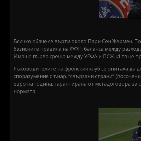
Всичко обаче се върти около Пари Сен Жермен. То
базисните правила на ФФП: баланса между разходи
Имаше първа среща между УЕФА и ПСЖ. И тя не пр
Ръководителите на френския клуб се опитаха да до
споразумения с т.нар. “свързани страни” (посочени
евро на година, гарантирана от мегадоговора за с
нормата.