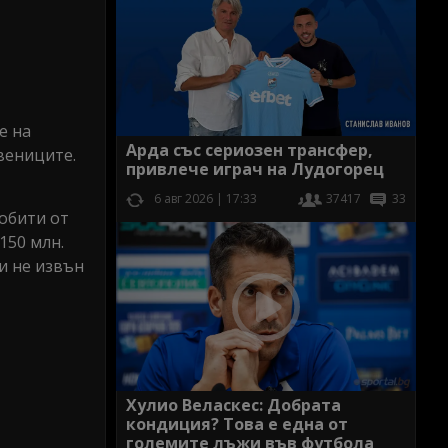
е на
Арда със сериозен трансфер,
вениците.
привлече играч на Лудогорец
6 авг 2026 | 17:33
37417
33
добити от
150 млн.
 и не извън
Хулио Веласкес: Добрата
кондиция? Това е една от
големите лъжи във футбола