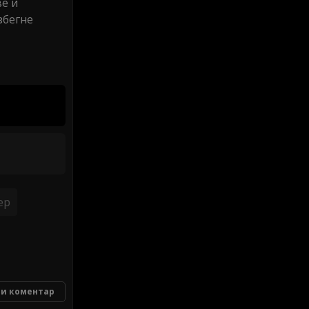
ве и
збегне
ер
и коментар