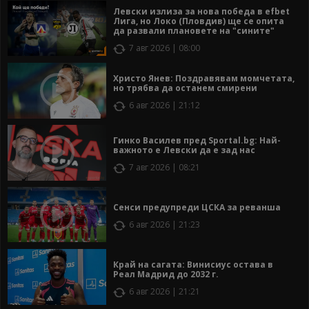
Левски излиза за нова победа в efbet
Лига, но Локо (Пловдив) ще се опита
да развали плановете на "сините"
7 авг 2026 | 08:00
Христо Янев: Поздравявам момчетата,
но трябва да останем смирени
6 авг 2026 | 21:12
Гинко Василев пред Sportal.bg: Най-
важното е Левски да е зад нас
7 авг 2026 | 08:21
Сенси предупреди ЦСКА за реванша
6 авг 2026 | 21:23
Край на сагата: Винисиус остава в
Реал Мадрид до 2032 г.
6 авг 2026 | 21:21