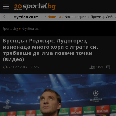
Футбол свят
Новини
Фотогалерии
Премиър Лийг
Sportal.bg
Футбол свят
Брендън Роджърс: Лудогорец
изненада много хора с играта си,
трябваше да има повече точки
(видео)
25 ное 2014 | 20:26
9821
1