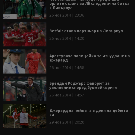
орлите с шанс за ЛЕ след епична битка
с Ливърпул
26 ное 2014 | 23:36
Betfair става партньор на Ливърпул
26 ное 2014 | 14:20
Арестуваха полицайка за изнудване на
Джерард
26 ное 2014 | 14:58
Брендън Роджърс фаворит за
уволнение според букмейкърите
28 ное 2014 | 14:57
Джерард на пейката в деня на дебюта
си
29 ное 2014 | 20:20