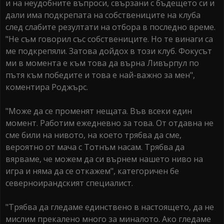
и на неудобните въпроси, свързани с бъдещето си и
дали има подкрепата на собствениците на клуба
след слабите резултати на отбора в последно време.
"Не съм говорил със собствениците. Но те винаги са
ме подкрепяли. Затова дойдох в този клуб. Фокусът
ми в момента е към това да върна Ливърпул по
пътя към победите и това е най-важно за мен",
коментира Роджърс.
"Може да се променят нещата. Във всеки един
момент. Работим ежедневно за това. От отдавна не
сме били на нивото, на което трябва да сме,
вероятно от мача с Тотнъм насам. Трябва да
вярваме, че можем да си върнем нашето ниво на
игра и няма да се откажем", категоричен бе
северноирандският специалист.
"Трябва да гледаме единствено в настоящето, да не
мислим прекалено много за миналото. Ако гледаме