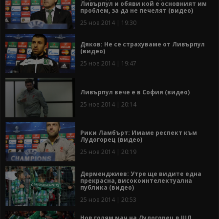
Ливърпул и обяви кой е основният им
проблем, за да не печелят (видео)
25 ное 2014 | 19:30
Дяков: Не се страхуваме от Ливърпул
(видео)
25 ное 2014 | 19:47
Ливърпул вече е в София (видео)
25 ное 2014 | 20:14
Рики Ламбърт: Имаме респект към
Лудогорец (видео)
25 ное 2014 | 20:19
Дерменджиев: Утре ще видите една
прекрасна, високоинтелектуална
публика (видео)
25 ное 2014 | 20:53
Нов голям мач на Лудогорец в ШЛ,