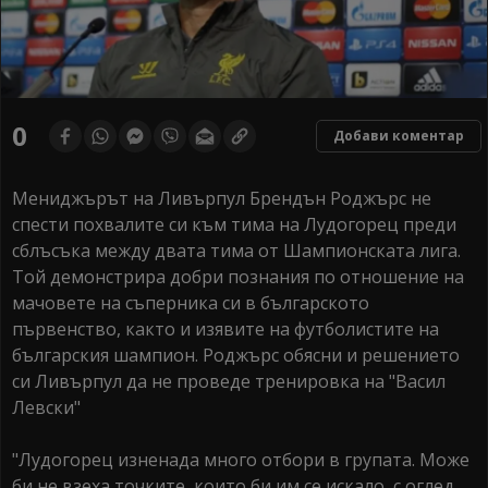
0
Добави коментар
Мениджърът на Ливърпул Брендън Роджърс не
спести похвалите си към тима на Лудогорец преди
сблъсъка между двата тима от Шампионската лига.
Той демонстрира добри познания по отношение на
мачовете на съперника си в българското
първенство, както и изявите на футболистите на
българския шампион. Роджърс обясни и решението
си Ливърпул да не проведе тренировка на "Васил
Левски"
"Лудогорец изненада много отбори в групата. Може
би не взеха точките, които би им се искало, с оглед