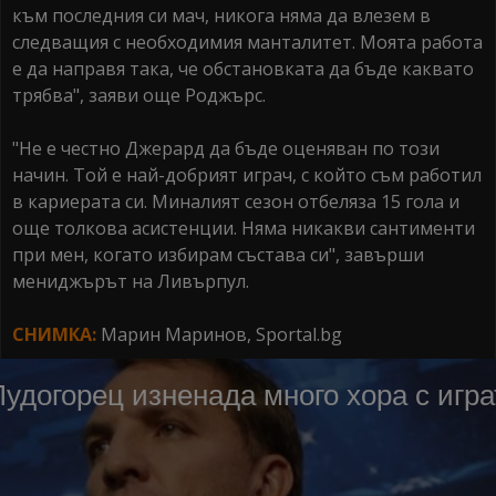
към последния си мач, никога няма да влезем в
следващия с необходимия манталитет. Моята работа
е да направя така, че обстановката да бъде каквато
трябва", заяви още Роджърс.
"Не е честно Джерард да бъде оценяван по този
начин. Той е най-добрият играч, с който съм работил
в кариерата си. Миналият сезон отбеляза 15 гола и
още толкова асистенции. Няма никакви сантименти
при мен, когато избирам състава си", завърши
мениджърът на Ливърпул.
СНИМКА:
Марин Маринов, Sportal.bg