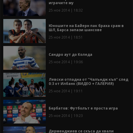
играчите му
25 ное 2014 | 18:32
Юношите на Байерн пак браха срам в
ШЛ, Барса запази шансове
25 ное 2014 | 18:51
Сандро аут до Коледа
25 ное 2014 | 19:06
Левски отпадна от "Чалъндж къп" след
0:3 от Илбанк (ВИДЕО + ГАЛЕРИЯ)
25 ное 2014 | 19:11
Бербатов: Футболът е проста игра
25 ное 2014 | 19:23
Дерменджиев се скъса да хвали