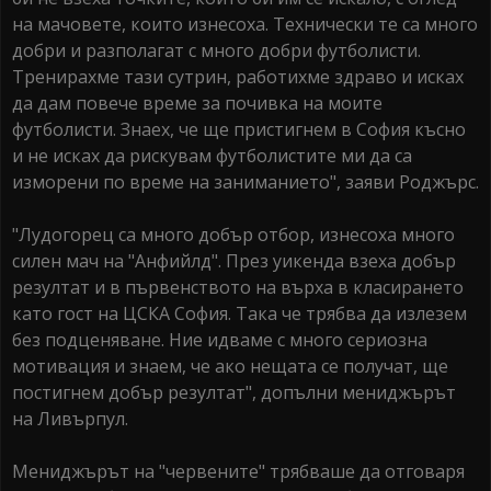
на мачовете, които изнесоха. Технически те са много
добри и разполагат с много добри футболисти.
Тренирахме тази сутрин, работихме здраво и исках
да дам повече време за почивка на моите
футболисти. Знаех, че ще пристигнем в София късно
и не исках да рискувам футболистите ми да са
изморени по време на заниманието", заяви Роджърс.
"Лудогорец са много добър отбор, изнесоха много
силен мач на "Анфийлд". През уикенда взеха добър
резултат и в първенството на върха в класирането
като гост на ЦСКА София. Така че трябва да излезем
без подценяване. Ние идваме с много сериозна
мотивация и знаем, че ако нещата се получат, ще
постигнем добър резултат", допълни мениджърът
на Ливърпул.
Мениджърът на "червените" трябваше да отговаря