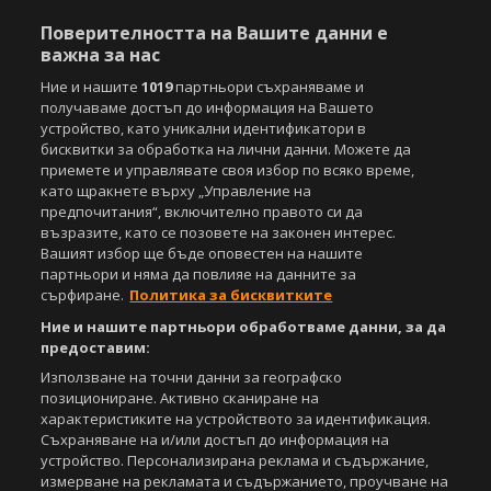
Поверителността на Вашите данни е
важна за нас
Ние и нашите
1019
партньори съхраняваме и
получаваме достъп до информация на Вашето
устройство, като уникални идентификатори в
бисквитки за обработка на лични данни. Можете да
приемете и управлявате своя избор по всяко време,
като щракнете върху „Управление на
предпочитания“, включително правото си да
възразите, като се позовете на законен интерес.
Вашият избор ще бъде оповестен на нашите
партньори и няма да повлияе на данните за
сърфиране.
Политика за бисквитките
Ние и нашите партньори обработваме данни, за да
предоставим:
Използване на точни данни за географско
позициониране. Активно сканиране на
характеристиките на устройството за идентификация.
Съхраняване на и/или достъп до информация на
устройство. Персонализирана реклама и съдържание,
измерване на рекламата и съдържанието, проучване на