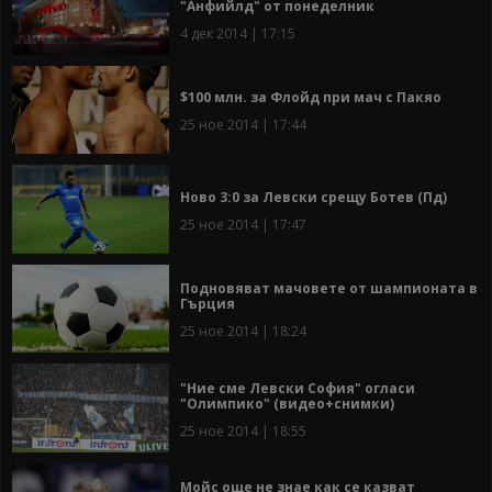
"Анфийлд" от понеделник
4 дек 2014 | 17:15
$100 млн. за Флойд при мач с Пакяо
25 ное 2014 | 17:44
Ново 3:0 за Левски срещу Ботев (Пд)
25 ное 2014 | 17:47
Подновяват мачовете от шампионата в
Гърция
25 ное 2014 | 18:24
"Ние сме Левски София" огласи
"Олимпико" (видео+снимки)
25 ное 2014 | 18:55
Мойс още не знае как се казват