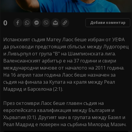
0
Добави коментар
Испанският съдия Матеу Лаос беше избран от УЕФА
да ръководи предстоящия сблъсък между Лудогорец
и Ливърпул от група "В" на Шампионската лига.
Валенсианският арбитър е на 37 години и свири
международни мачове от началото на 2011 година.
На 16 април тази година Лаос беше назначен за
съдия на финала за Купата на краля между Реал
Мадрид и Барселона (2:1).
През октомври Лаос беше главен съдия на
европейската квалификация между България и
Хърватия (0:1). Другият мач в групата между Базел и
Реал Мадрид е поверен на сърбина Милорад Мазич.