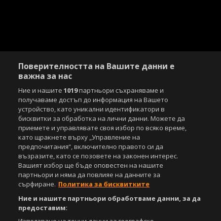
Поверителността на Вашите данни е
важна за нас
Ние и нашите
1019
партньори съхраняваме и
получаваме достъп до информация на Вашето
устройство, като уникални идентификатори в
бисквитки за обработка на лични данни. Можете да
приемете и управлявате своя избор по всяко време,
Copyright © 2007-2026 Агенция Спортал. Всички права запазени.
като щракнете върху „Управление на
Този уебсайт е собственост на
Sportal Media Group
предпочитания“, включително правото си да
възразите, като се позовете на законен интерес.
За нас
Екип
За рекламa
Общи условия
Вашият избор ще бъде оповестен на нашите
Етични правила на НСС
Лични данни
партньори и няма да повлияе на данните за
Управление на предпочитания
сърфиране.
Политика за бисквитките
Ние и нашите партньори обработваме данни, за да
Съдържанието на този уеб сайт и технологиите, използвани в него, са
предоставим:
под закрила на Закона за авторското право и сродните му права.
Всички статии, репортажи, интервюта и други текстови, графични и