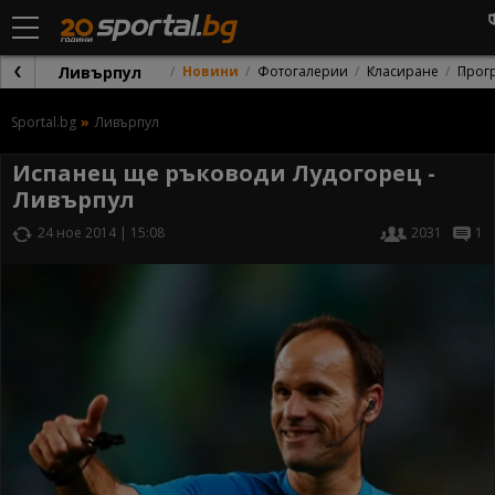
Ливърпул
Новини
Фотогалерии
Класиране
Прог
Sportal.bg
Ливърпул
Испанец ще ръководи Лудогорец -
Ливърпул
24 ное 2014 | 15:08
2031
1