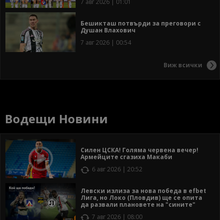
7 авг 2026 | 01:01
Бешикташ потвърди за преговори с
Душан Влахович
7 авг 2026 | 00:54
Виж всички
Водещи Новини
Силен ЦСКА! Голяма червена вечер!
Армейците сгазиха Макаби
6 авг 2026 | 20:52
Левски излиза за нова победа в efbet
Лига, но Локо (Пловдив) ще се опита
да развали плановете на "сините"
7 авг 2026 | 08:00