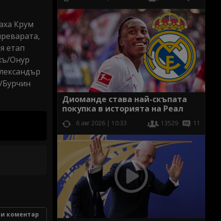
аха Крум
преварата,
я етап
джъ/Онур
Олександър
у/Бурчин
Диоманде става най-скъпата
покупка в историята на Реал
6 авг 2026 | 10:33
13529
11
и коментар