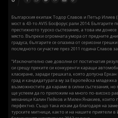
Българския екипаж Тодор Славов и Петър Илиев (
мост в 43-то AVIS Босфорус рали 2014. Българите п
престижното турско състезание, а това им донесе
място. Въпреки огромната умора от предните дни 
градуса, българите се опазиха от сериозни грешки
последното си участие през 2011 година Славов за
"Изключително сме доволни от постигнатия резулт
си срещу преките си конкуренти каращи автомоби
класиране, заради грешката, която допусна Еркан 
град и кандидатурата му за Европейска младежка 
възможностите да караме в силни състезания, но 
ще успеем да го приложим на много по-високо ра
механици Калин Пейков и Милен Янакиев, които п
перфектно. Също така искам да благодаря на зам
турските митници, както и на нашите приятели в 