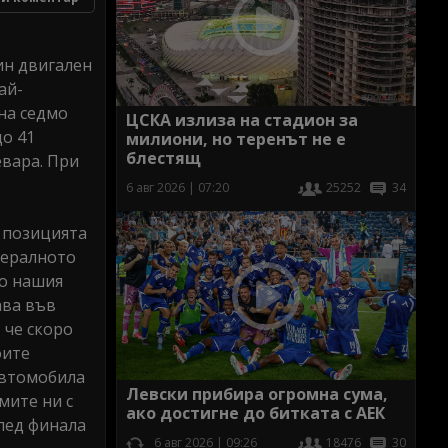
ин двигален
ай-
на седмо
ЦСКА излиза на стадион за
до 41
милиони, но теренът не е
блестящ
евара. При
6 авг 2026 | 07:20
25252
34
м позицията
нералното
но нашия
ава във
 че скоро
оите
автомобила
Левски прибира огромна сума,
мите ни с
ако достигне до битката с АЕК
след финала
6 авг 2026 | 09:26
18476
30