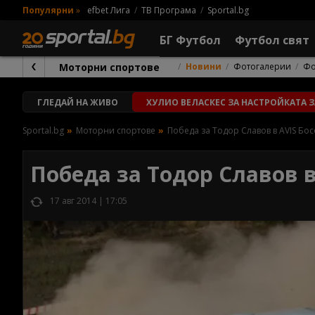
Популярни
»
efbet Лига
ТВ Програма
Sportal.bg
БГ Футбол
Футбол свят
Моторни спортове
Новини
Фотогалерии
Фо
ГЛЕДАЙ
НА ЖИВО
ХУЛИО ВЕЛАСКЕС ЗА НАСТРОЙКАТА 
Sportal.bg
Моторни спортове
Победа за Тодор Славов в AVIS Бо
Победа за Тодор Славов в
17 авг 2014 | 17:05