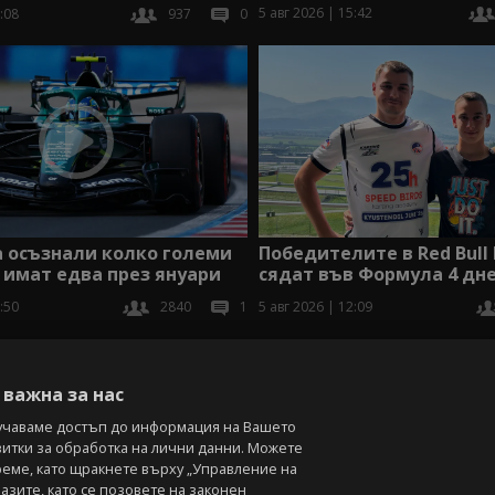
5 авг 2026 | 15:42
:08
937
0
Победителите в Red Bull 
а осъзнали колко големи
сядат във Формула 4 дн
имат едва през януари
5 авг 2026 | 12:09
:50
2840
1
В
важна за нас
учаваме достъп до информация на Вашето
витки за обработка на лични данни. Можете
реме, като щракнете върху „Управление на
зите, като се позовете на законен