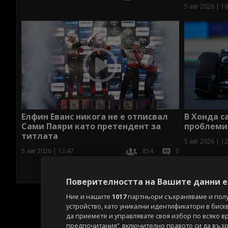
5 авг 2026 | 16
Елфин Еванс никога не е отписвал
В Хонда с
Сами Паяри като претендент за
проблеми 
титлата
5 авг 2026 | 12
5 авг 2026 | 13:47
854
0
Поверителността на Вашите данни е 
Ние и нашите
1017
партньори съхраняваме и пол
устройство, като уникални идентификатори в биск
да приемете и управлявате своя избор по всяко в
предпочитания“, включително правото си да възра