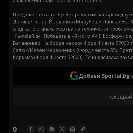
балканският шампион за 2013 година.
Пред екипажът на Булбет рали тим завърши другия
Дончев/Петър Йорданов (Мицубиши Лансър Evo X)
след като станаха жертва на технически проблем 
"Гьочбейли". Победата в 43-тото AVIS Босфорус р
Ватансевер. На борда на своя Форд Фиеста S2000 т
Салюк/Йевен Червоненко (Форд Фиеста R5). Трето
Коркмаз (Форд Фиеста S2000). Те инкасираха закъ
Добави Sportal.bg
Следвай
0