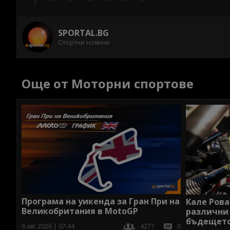
SPORTAL.BG
Спортни новини
Още от Моторни спортове
Програма на уикенда за Гран При на
Кале Рова
Великобритания в MotoGP
различни
бъдещето
6 авг 2026 | 07:44
4277
0