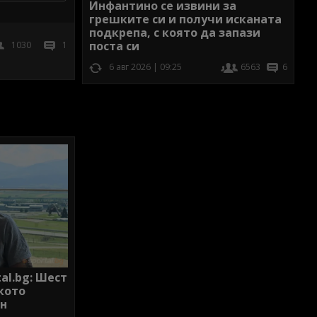
Инфантино се извини за
грешките си и получи исканата
подкрепа, с която да запази
поста си
1030
1
6 авг 2026 | 09:25
6563
6
al.bg: Шест
кото
он