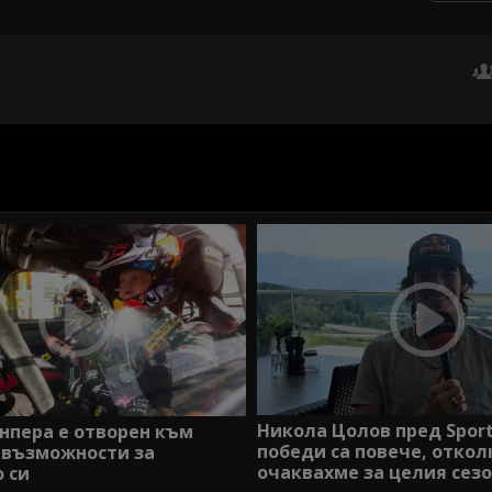
Никола Цолов пред Sport
нпера е отворен към
победи са повече, откол
 възможности за
очаквахме за целия сез
 си