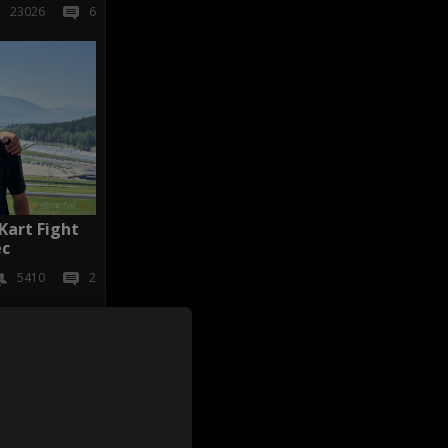
23026
6
Kart Fight
ес
5410
2
иж всички