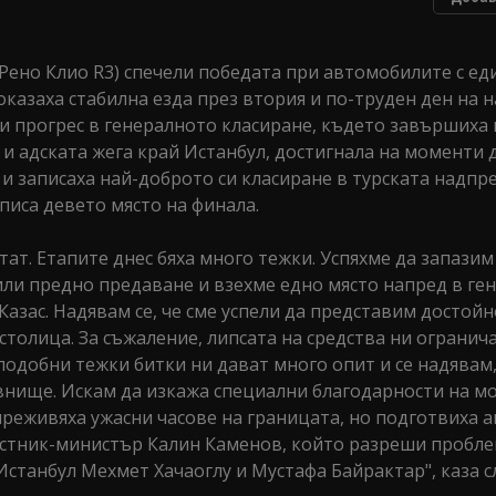
Рено Клио R3) спечели победата при автомобилите с ед
оказаха стабилна езда през втория и по-труден ден на н
 и прогрес в генералното класиране, където завършиха 
и адската жега край Истанбул, достигнала на моменти 
 и записаха най-доброто си класиране в турската надпр
писа девето място на финала.
ат. Етапите днес бяха много тежки. Успяхме да запази
ли предно предаване и взехме едно място напред в ге
Казас. Надявам се, че сме успели да представим достой
столица. За съжаление, липсата на средства ни огранич
подобни тежки битки ни дават много опит и се надявам,
внище. Искам да изкажа специални благодарности на м
реживяха ужасни часове на границата, но подготвиха 
естник-министър Калин Каменов, който разреши пробле
Истанбул Мехмет Хачаоглу и Мустафа Байрактар", каза 