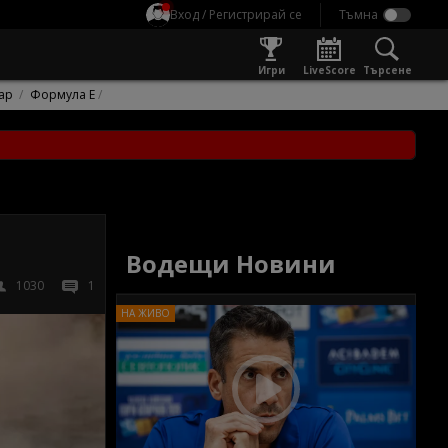
Вход / Регистрирай се
Игри
LiveScore
Търсене
ар
Формула Е
Водещи Новини
1030
1