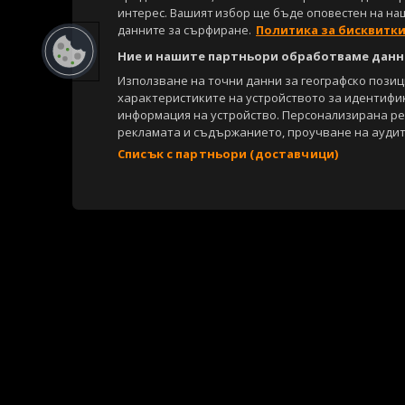
интерес. Вашият избор ще бъде оповестен на на
данните за сърфиране.
Политика за бисквитк
Ние и нашите партньори обработваме данни
Използване на точни данни за географско пози
характеристиките на устройството за идентифи
информация на устройство. Персонализирана р
рекламата и съдържанието, проучване на аудит
Списък с партньори (доставчици)
Copyright © 2007-2026 Агенция Спортал. Всички права запазени.
Този уебсайт е собственост на
Sportal Media Group
За нас
Екип
За рекламa
Общи условия
Етични правила на НС
Съдържанието на този уеб сайт и технологиите, използвани в него, 