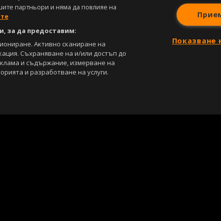
шите партньори и няма да повлияе на
Прие
ите
, за да предоставим:
Показване 
циониране. Активно сканиране на
кация. Съхраняване на и/или достъп до
еклама и съдържание, измерване на
орията и разработване на услуги.
С
Лични данни
Управление на предпочитания
са под закрила на Закона за авторското право и сродните му права. Всичк