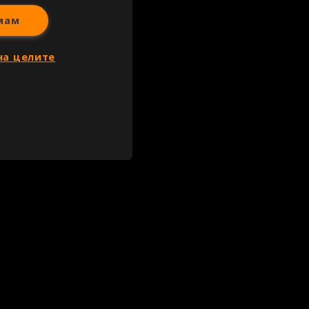
мам
на целите
и статии, репортажи, интервюта и други текстови, графични и видео