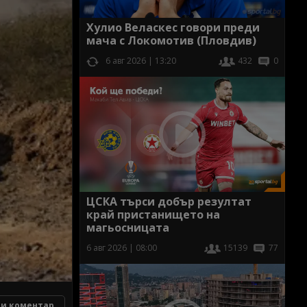
Хулио Веласкес говори преди
мача с Локомотив (Пловдив)
6 авг 2026 | 13:20
432
0
ЦСКА търси добър резултат
край пристанището на
магьосницата
6 авг 2026 | 08:00
15139
77
и коментар